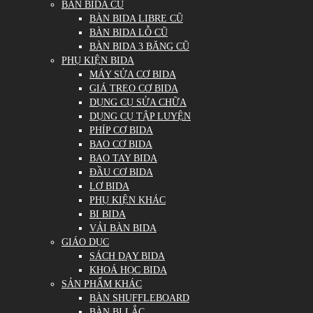
BÀN BIDA CŨ
BÀN BIDA LIBRE CŨ
BÀN BIDA LỖ CŨ
BÀN BIDA 3 BĂNG CŨ
PHỤ KIỆN BIDA
MÁY SỬA CƠ BIDA
GIÁ TREO CƠ BIDA
DỤNG CỤ SỬA CHỮA
DỤNG CỤ TẬP LUYỆN
PHÍP CƠ BIDA
BAO CƠ BIDA
BAO TAY BIDA
ĐẦU CƠ BIDA
LƠ BIDA
PHỤ KIỆN KHÁC
BI BIDA
VẢI BÀN BIDA
GIÁO DỤC
SÁCH DẠY BIDA
KHOÁ HỌC BIDA
SẢN PHẨM KHÁC
BÀN SHUFFLEBOARD
BÀN BI LẮC