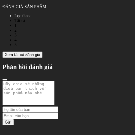
ĐÁNH GIÁ SẢN PHẨM
Lọc theo:
Tất cả
1
2
3
4
5
Xem tất cả đánh giá
Phản hồi đánh giá
Gửi