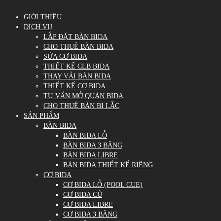
GIỚI THIỆU
DỊCH VỤ
LẮP ĐẶT BÀN BIDA
CHO THUÊ BÀN BIDA
SỬA CƠ BIDA
THIẾT KẾ CLB BIDA
THAY VẢI BÀN BIDA
THIẾT KẾ CƠ BIDA
TƯ VẤN MỞ QUÁN BIDA
CHO THUÊ BÀN BI LẮC
SẢN PHẨM
BÀN BIDA
BÀN BIDA LỖ
BÀN BIDA 3 BĂNG
BÀN BIDA LIBRE
BÀN BIDA THIẾT KẾ RIÊNG
CƠ BIDA
CƠ BIDA LỖ (POOL CUE)
CƠ BIDA CŨ
CƠ BIDA LIBRE
CƠ BIDA 3 BĂNG