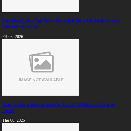
Dạy Bida Libre Tại Nhà – Học Linh Hoạt Với Huấn Luyện
Viên Đến Tận Nơi
Fri 08, 2026
Màu Vải Bàn Bida Nào Được Các CLB Bida Ưa Chuộng
Nhất?
Thu 08, 2026