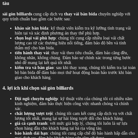
tàu
sài gòn billiards
cung cấp dịch vụ
thay vải bàn bida
chuyên nghiệp với
quy trình chuẩn bao gồm các bước sau:
khảo sát bàn bida
: kỹ thuật viên kiểm tra kỹ lưỡng tình trạng vải
hiện tại và xác định phương án thay thế phù hợp.
chọn loại vải phù hợp
: chúng tôi cung cấp nhiều loại vải chất
lượng cao từ các thương hiệu nổi tiếng, đảm bảo độ bền và tính
thẩm mỹ cho bàn bida.
tiến hành thay vải
: thay vải theo tiêu chuẩn, đảm bảo căng đều,
không nhăn, không chùng. Đảm bảo sự chính xác trong từng bước
nhỏ để mang lại kết quả tốt nhất.
kiểm tra và bàn giao
: sau khi thay xong, chúng tôi kiểm tra lại toàn
bộ bàn bida để đảm bảo mọi thứ hoạt động hoàn hảo trước khi bàn
giao cho khách hàng.
4. lợi ích khi chọn sài gòn billiards
Đội ngũ chuyên nghiệp
: kỹ thuật viên của chúng tôi có nhiều năm
kinh nghiệm, đảm bảo thực hiện công việc nhanh chóng và chính
xác.
chất lượng vượt trội
: chúng tôi cam kết cung cấp dịch vụ với chất
lượng tốt nhất, mang lại sự hài lòng tuyệt đối cho khách hàng.
giá cả cạnh tranh
: với mức giá hợp lý, chúng tôi luôn là sự lựa
chọn hàng đầu cho khách hàng tại bà rịa vũng tàu.
bảo hành dài hạn
: chúng tôi cung cấp chế độ bảo hành hấp dẫn cho