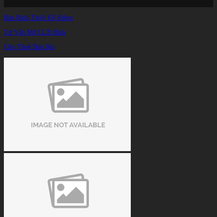
Trang chủ
/
Bàn Bida Thiết Kế Riêng
TIN TỨC
/
Công trình thay vải bàn bida tại Phú Mỹ-Vũng Tàu
Tư Vấn Mở CLB Bida
Cho Thuê Bàn Bia