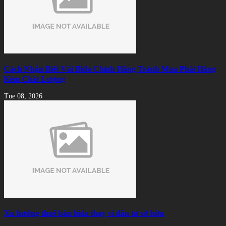
Cách Nhận Biết Vải Bida Chính Hãng Tránh Mua Phải Hàng
Kém Chất Lượng
Tue 08, 2026
Xu hướng thuê bàn bida thay vì đầu tư sở hữu