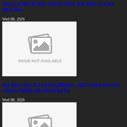
Ngọn Cơ Bida Bị Móp: Nguyên Nhân, Dấu Hiệu Và Cách
Khắc Phục
Wed 08, 2026
Học Bida Libre Tại Sài Gòn Billiards – Môi Trường Đào Tạo
Chuyên Nghiệp Cho Mọi Trình Độ
Wed 08, 2026