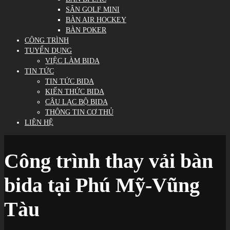
SÂN GOLF MINI
BÀN AIR HOCKEY
BÀN POKER
CÔNG TRÌNH
TUYỂN DỤNG
VIỆC LÀM BIDA
TIN TỨC
TIN TỨC BIDA
KIẾN THỨC BIDA
CÂU LẠC BỘ BIDA
THÔNG TIN CƠ THỦ
LIÊN HỆ
Công trình thay vải bàn
bida tại Phú Mỹ-Vũng
Tàu