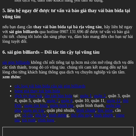
mọi dịch vụ, đảm bảo khách hàng yên tâm sử dụng.
5. liên hệ ngay để được tư vấn và báo giá thay vải bàn bida tại
vũng tàu
nếu bạn đang cần
thay vải bàn bida tại bà rịa vũng tàu
, hãy liên hệ ngay
với
sài gòn billiards
qua hotline 0907.131.696 để được tư vấn và báo giá
chi tiết. chúng tôi luôn sẵn sàng phục vụ, đảm bảo mang đến cho bạn sự hài
lòng tuyệt đối.
6. sài gòn billiards – Đối tác tin cậy tại vũng tàu
sài gòn billiards
không chỉ nổi tiếng tại tp.hcm mà còn mở rộng dịch vụ đến
các tỉnh thành, trong đó có vũng tàu. chúng tôi cam kết mang đến sự hài
lòng cho từng khách hàng thông qua dịch vụ chuyên nghiệp và tận tâm.
xem thêm:
các loại vải bàn bida của sài gòn billiards
bảng giá thay vải bàn bida
dịch vụ thay vải
,
lắp ráp bàn bida
tại:
quận 1
,
quận 2
, quận 3, quận
4, quận 5, quận 6,
quận 7
,
quận 8
, quận 10, quận 11,
quận 12
,
thủ
Đức
,
quận tân bình
,
quận bình tân
, quận bình thạnh,
quận tân
phú
,
quận gò vấp
, quận phú nhuận,
bình chánh
,
hóc môn
, cần
giờ,
củ chi
,
nhà bè
,
bình dươn
g,
thủ dầu một
,
bình phước
,
vũng
tàu
,
trà vinh
,
vĩnh long
.