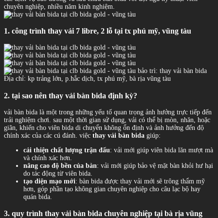
chuyên nghiệp, nhiều năm kinh nghiệm.
1. công trình thay vải 7 libre, 2 lỗ tại tx phú mỹ, vũng tàu
bảo trì: thay vải bàn bida
Địa chỉ: kp trảng lớn, p.hắc dịch, tx phú mỹ, bà rịa vũng tàu
2. tại sao nên thay vải bàn bida định kỳ?
vải bàn bida là một trong những yếu tố quan trọng ảnh hưởng trực tiếp đến
trải nghiệm chơi. sau một thời gian sử dụng, vải có thể bị mòn, nhăn, hoặc
giãn, khiến cho viên bida di chuyển không ổn định và ảnh hưởng đến độ
chính xác của các cú đánh. việc
thay vải bàn bida
giúp:
cải thiện chất lượng trận đấu
: vải mới giúp viên bida lăn mượt mà
và chính xác hơn.
nâng cao độ bền của bàn
: vải mới giúp bảo vệ mặt bàn khỏi hư hại
do tác động từ viên bida.
tạo diện mạo mới
: bàn bida được thay vải mới sẽ trông thẩm mỹ
hơn, góp phần tạo không gian chuyên nghiệp cho câu lạc bộ hay
quán bida.
3. quy trình thay vải bàn bida chuyên nghiệp tại bà rịa vũng