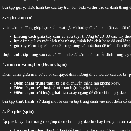
bài tập gợi ý:
thực hành tạo cầu tay trên bàn bida và thử các cú đánh thẳng 
3. vị trí cầm cơ
vị trí cầm cơ đúng giúp bạn kiểm soát lực và hướng đi của cơ một cách tối ư
khoảng cách giữa tay cầm và cầu tay:
thường từ 20–30 cm, tùy thuộ
lực cầm:
giữ cơ một cách nhẹ nhàng, tránh bóp chặt hoặc để quá lỏng
góc tay cầm:
tay cầm cơ nên song song với mặt bàn để tránh làm lệch
thực hành:
tập trung vào các cú đánh nhẹ để cảm nhận sự ổn định trong tay
4. mũi cơ và mặt bi (Điểm chạm)
Điểm chạm giữa mũi cơ và bi cái quyết định hướng đi và tốc độ của các bi.
p
Điểm chạm trung tâm:
bi cái di chuyển thẳng mà không xoáy.
Điểm chạm trên hoặc dưới:
tạo hiệu ứng lùi hoặc tiến.
Điểm chạm trái hoặc phải:
tạo xoáy ngang để điều chỉnh quỹ đạo.
bài tập thực hành:
sử dụng một bi cái và tập trung đánh vào một điểm cố đ
5. Ép phê (spin)
Ép phê là kỹ thuật nâng cao giúp điều chỉnh quỹ đạo bi chạy theo ý muốn.
cá
Ép phê trái/phải:
thường dùng để làm bi cái lượn vòng hoặc chạm bi 