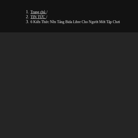
Trang chủ
/
TIN TỨC
/
6 Kiến Thức Nền Tảng Bida Libre Cho Người Mới Tập Chơi