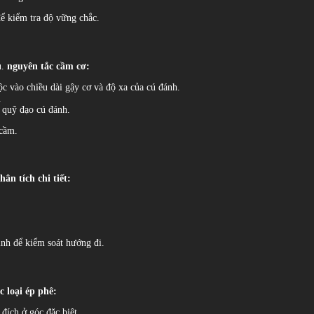
để kiểm tra độ vững chắc.
u.
nguyên tắc cầm cơ:
c vào chiều dài gậy cơ và độ xa của cú đánh.
.
 quỹ đạo cú đánh.
 cầm.
hân tích chi tiết:
ịnh để kiểm soát hướng đi.
c loại ép phê:
đích ở góc đặc biệt.