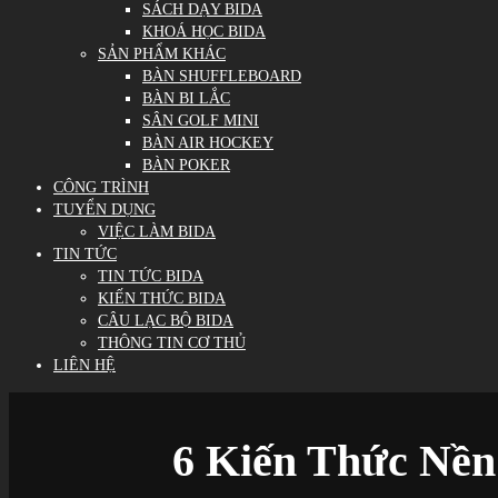
SÁCH DẠY BIDA
KHOÁ HỌC BIDA
SẢN PHẨM KHÁC
BÀN SHUFFLEBOARD
BÀN BI LẮC
SÂN GOLF MINI
BÀN AIR HOCKEY
BÀN POKER
CÔNG TRÌNH
TUYỂN DỤNG
VIỆC LÀM BIDA
TIN TỨC
TIN TỨC BIDA
KIẾN THỨC BIDA
CÂU LẠC BỘ BIDA
THÔNG TIN CƠ THỦ
LIÊN HỆ
6 Kiến Thức Nền