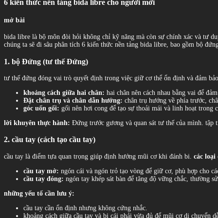
6 kiến thức nền tảng bida libre cho người mới
mở bài
bida libre là bộ môn đòi hỏi không chỉ kỹ năng mà còn sự chính xác và tư duy
chúng ta sẽ đi sâu phân tích 6 kiến thức nền tảng bida libre, bao gồm bộ đứng
1. bộ Đứng (tư thế Đứng)
tư thế đứng đóng vai trò quyết định trong việc giữ cơ thể ổn định và đảm bả
khoảng cách giữa hai chân:
hai chân nên cách nhau bằng vai để đảm 
Đặt chân trụ và chân dẫn hướng:
chân trụ hướng về phía trước, châ
góc uốn gối:
gối nên hơi cong để tạo sự thoải mái và linh hoạt trong
lời khuyên thực hành:
Đứng trước gương và quan sát tư thế của mình. tập t
2. cầu tay (cách tạo cầu tay)
cầu tay là điểm tựa quan trọng giúp định hướng mũi cơ khi đánh bi.
các loại
cầu tay mở:
ngón cái và ngón trỏ tạo vòng để giữ cơ, phù hợp cho c
cầu tay đóng:
ngón tay khép sát bàn để tăng độ vững chắc, thường sử
những yếu tố cần lưu ý:
cầu tay cần ổn định nhưng không cứng nhắc.
khoảng cách giữa cầu tay và bi cái phải vừa đủ để mũi cơ di chuyển d