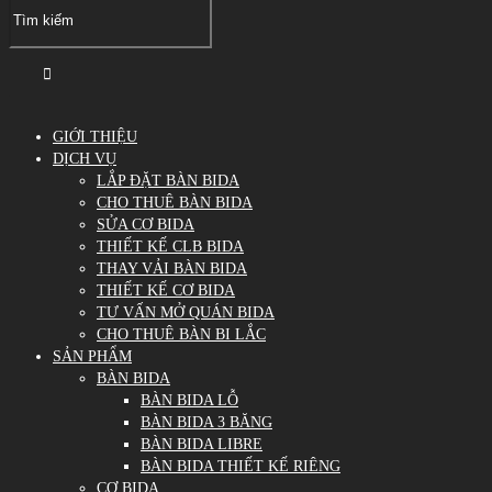
GIỚI THIỆU
DỊCH VỤ
LẮP ĐẶT BÀN BIDA
CHO THUÊ BÀN BIDA
SỬA CƠ BIDA
THIẾT KẾ CLB BIDA
THAY VẢI BÀN BIDA
THIẾT KẾ CƠ BIDA
TƯ VẤN MỞ QUÁN BIDA
CHO THUÊ BÀN BI LẮC
SẢN PHẨM
BÀN BIDA
BÀN BIDA LỖ
BÀN BIDA 3 BĂNG
BÀN BIDA LIBRE
BÀN BIDA THIẾT KẾ RIÊNG
CƠ BIDA