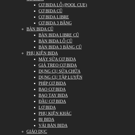
CƠ BIDA LỖ (POOL CUE)
CƠ BIDA CŨ
CƠ BIDA LIBRE
CƠ BIDA 3 BĂNG
BÀN BIDA CŨ
BÀN BIDA LIBRE CŨ
BÀN BIDA LỖ CŨ
BÀN BIDA 3 BĂNG CŨ
PHỤ KIỆN BIDA
MÁY SỬA CƠ BIDA
GIÁ TREO CƠ BIDA
DỤNG CỤ SỬA CHỮA
DỤNG CỤ TẬP LUYỆN
PHÍP CƠ BIDA
BAO CƠ BIDA
BAO TAY BIDA
ĐẦU CƠ BIDA
LƠ BIDA
PHỤ KIỆN KHÁC
BI BIDA
VẢI BÀN BIDA
GIÁO DỤC