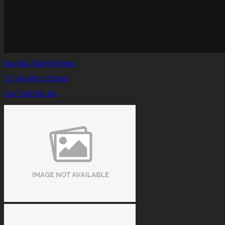
Bàn Bida Thiết Kế Riêng
Tư Vấn Mở CLB Bida
Cho Thuê Bàn Bia