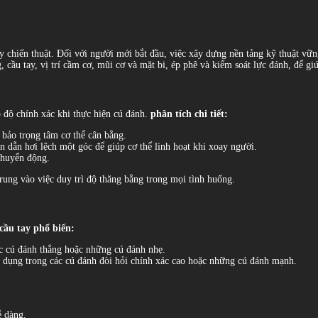
 chiến thuật. Đối với người mới bắt đầu, việc xây dựng nền tảng kỹ thuật vững 
, cầu tay, vị trí cầm cơ, mũi cơ và mặt bi, ép phê và kiểm soát lực đánh, để g
o độ chính xác khi thực hiện cú đánh.
phân tích chi tiết:
bảo trọng tâm cơ thể cân bằng.
n dẫn hơi lệch một góc để giúp cơ thể linh hoạt khi xoay người.
 chuyển động.
rung vào việc duy trì độ thăng bằng trong mọi tình huống.
 cầu tay phổ biến:
ác cú đánh thẳng hoặc những cú đánh nhẹ.
 dụng trong các cú đánh đòi hỏi chính xác cao hoặc những cú đánh mạnh.
ễ dàng.