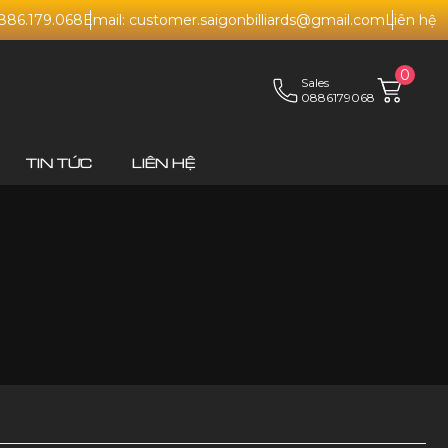
0886.179.068
Email: customer.saigonbilliards@gmail.com
Liên hệ
0
Sales
0886179068
TIN TỨC
LIÊN HỆ