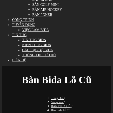
SÂN GOLF MINI
BÀN AIR HOCKEY
BÀN POKER
CÔNG TRÌNH
TUYỂN DỤNG
VIỆC LÀM BIDA
TIN TỨC
TIN TỨC BIDA
KIẾN THỨC BIDA
CÂU LẠC BỘ BIDA
THÔNG TIN CƠ THỦ
LIÊN HỆ
Bàn Bida Lỗ Cũ
Trang chủ
/
Sản phẩm
/
BÀN BIDA CŨ
/
Bàn Bida Lỗ Cũ