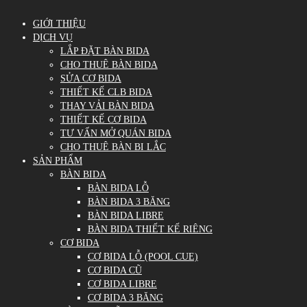
GIỚI THIỆU
DỊCH VỤ
LẮP ĐẶT BÀN BIDA
CHO THUÊ BÀN BIDA
SỬA CƠ BIDA
THIẾT KẾ CLB BIDA
THAY VẢI BÀN BIDA
THIẾT KẾ CƠ BIDA
TƯ VẤN MỞ QUÁN BIDA
CHO THUÊ BÀN BI LẮC
SẢN PHẨM
BÀN BIDA
BÀN BIDA LỖ
BÀN BIDA 3 BĂNG
BÀN BIDA LIBRE
BÀN BIDA THIẾT KẾ RIÊNG
CƠ BIDA
CƠ BIDA LỖ (POOL CUE)
CƠ BIDA CŨ
CƠ BIDA LIBRE
CƠ BIDA 3 BĂNG