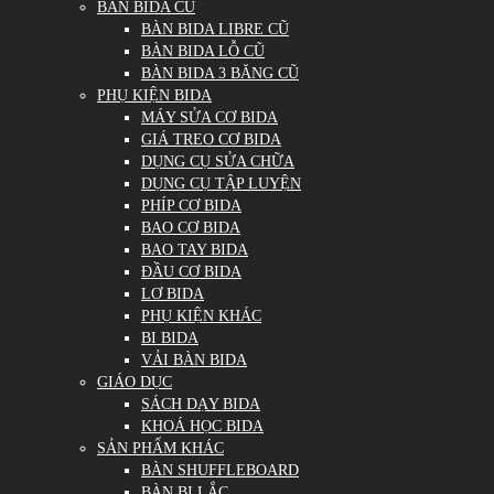
BÀN BIDA CŨ
BÀN BIDA LIBRE CŨ
BÀN BIDA LỖ CŨ
BÀN BIDA 3 BĂNG CŨ
PHỤ KIỆN BIDA
MÁY SỬA CƠ BIDA
GIÁ TREO CƠ BIDA
DỤNG CỤ SỬA CHỮA
DỤNG CỤ TẬP LUYỆN
PHÍP CƠ BIDA
BAO CƠ BIDA
BAO TAY BIDA
ĐẦU CƠ BIDA
LƠ BIDA
PHỤ KIỆN KHÁC
BI BIDA
VẢI BÀN BIDA
GIÁO DỤC
SÁCH DẠY BIDA
KHOÁ HỌC BIDA
SẢN PHẨM KHÁC
BÀN SHUFFLEBOARD
BÀN BI LẮC