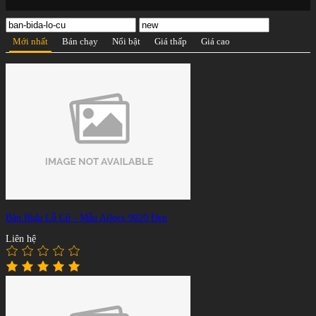
Mới nhất
Bán chạy
Nổi bật
Giá thấp
Giá cao
Bàn Bida Lỗ Cũ - Mẫu Aileex 9020 Đen
Liên hệ