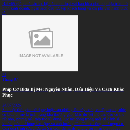
Bài viết giúp chủ câu lạc bộ lựa chọn loại vải bàn bida phù hợp dựa trên mô
hình kinh doanh, ngân sách đầu tư, tệp khách hàng và chi phí vận hành thực
tế.
24
Tháng 07
Phíp Cơ Bida Bị Mẻ: Nguyên Nhân, Dấu Hiệu Và Cách Khắc
Phục
24/07/2026
Sau một thời gian sử dụng hoặc sau những lần cây cơ bị va đập mạnh, phíp
cơ bida bị mẻ là tình trạng khá thường gặp. Mặc dù vết mẻ ban đầu có thể
rất nhỏ, nhưng nếu tiếp tục sử dụng, lực tác động trong mỗi cú đánh sẽ
khiến phần hư hỏng lan rộng và ảnh hưởng đến đầu cơ cũng như ngọn cơ.
Qua quá trình sửa chữa tại Sài Gòn Billiards, chúng tôi nhận thấy nhiều