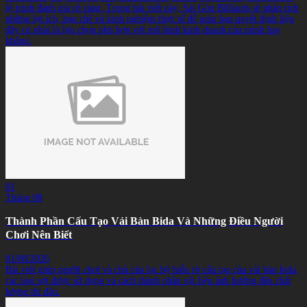
lộ trình đánh giá rõ ràng. Trong bài viết này, Sài Gòn Billiards sẽ phân tích
những lợi ích, hạn chế và kinh nghiệm thực tế để giúp bạn quyết định liệu
đây có phải là lựa chọn phù hợp với mô hình kinh doanh của mình hay
không.
01
Tháng 08
Thành Phần Cấu Tạo Vải Bàn Bida Và Những Điều Người
Chơi Nên Biết
01/08/2026
Bài viết giúp người chơi và chủ câu lạc bộ hiểu rõ cấu tạo của vải bàn bida,
các loại sợi được sử dụng và cách thành phần vật liệu ảnh hưởng đến chất
lượng thi đấu.