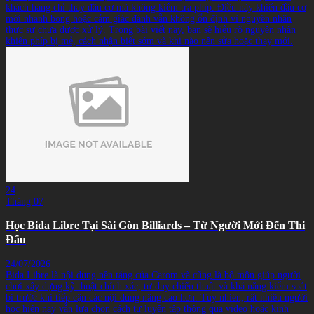
khách hàng chỉ thay đầu cơ mà không kiểm tra phíp. Điều này khiến đầu cơ
mới nhanh bong hoặc cảm giác đánh vẫn không ổn định vì nguyên nhân
thực sự chưa được xử lý. Trong bài viết này, bạn sẽ hiểu rõ nguyên nhân
khiến phíp bị mẻ, cách nhận biết sớm và khi nào nên sửa hoặc thay mới.
24
Tháng 07
Học Bida Libre Tại Sài Gòn Billiards – Từ Người Mới Đến Thi
Đấu
24/07/2026
Bida Libre là nội dung nền tảng của Carom và cũng là bộ môn giúp người
chơi xây dựng kỹ thuật chính xác, tư duy chiến thuật và khả năng kiểm soát
bi trước khi tiếp cận các nội dung nâng cao hơn. Tuy nhiên, rất nhiều người
học hiện nay vẫn lựa chọn cách tự luyện tập thông qua video hoặc kinh