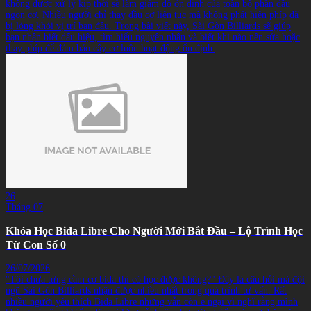
không được xử lý kịp thời sẽ làm giảm độ ổn định của toàn bộ phần đầu
ngọn cơ. Nhiều người chỉ thay đầu cơ liên tục mà không phát hiện phíp đã
bị lỏng khỏi vị trí ban đầu. Trong bài viết này, Sài Gòn Billiards sẽ giúp
bạn nhận biết dấu hiệu, tìm hiểu nguyên nhân và biết khi nào nên sửa hoặc
thay phíp để đảm bảo cây cơ luôn hoạt động ổn định.
26
Tháng 07
Khóa Học Bida Libre Cho Người Mới Bắt Đầu – Lộ Trình Học
Từ Con Số 0
26/07/2026
"Tôi chưa từng cầm cơ bida thì có học được không?" Đây là câu hỏi mà đội
ngũ Sài Gòn Billiards nhận được nhiều nhất trong quá trình tư vấn. Rất
nhiều người yêu thích Bida Libre nhưng vẫn còn e ngại vì nghĩ rằng mình