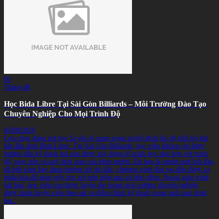
05
Tháng 08
Học Bida Libre Tại Sài Gòn Billiards – Môi Trường Đào Tạo
Chuyên Nghiệp Cho Mọi Trình Độ
05/08/2026
Lựa chọn đúng nơi học là yếu tố quan trọng quyết định tốc độ tiến bộ khi
bắt đầu chơi Bida Libre. Tại Sài Gòn Billiards, học viên không chỉ được
hướng dẫn kỹ thuật mà còn được xây dựng lộ trình học phù hợp với trình
độ, mục tiêu và quỹ thời gian của từng người. Dù bạn là người mới bắt đầu,
đã biết chơi hay đang hướng tới thi đấu, chương trình đào tạo đều được cá
nhân hóa để giúp việc học trở nên hiệu quả và bền vững. Ngoài giáo trình
bài bản, học viên còn được luyện tập trong môi trường chuyên nghiệp,
được huấn luyện viên theo sát và điều chỉnh kỹ thuật trong suốt quá trình
học.