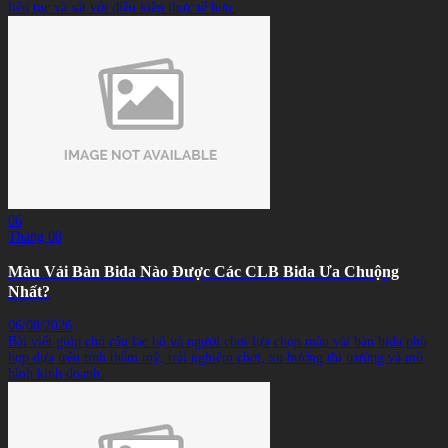
liên tục và sát với điều kiện thực tế hơn.
06
Tháng 08
Màu Vải Bàn Bida Nào Được Các CLB Bida Ưa Chuộng
Nhất?
06/08/2026
Bài viết giúp chủ câu lạc bộ và người chơi lựa chọn màu vải bàn bida phù
hợp dựa trên tính thẩm mỹ, trải nghiệm chơi, xu hướng thị trường và mô
hình kinh doanh.