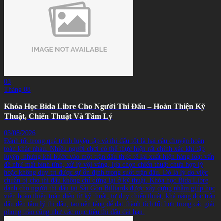
03
Tháng 08
Khóa Học Bida Libre Cho Người Thi Đấu – Hoàn Thiện Kỹ
Thuật, Chiến Thuật Và Tâm Lý
03/08/2026
Đánh tốt trong quá trình luyện tập và thi đấu tốt là hai câu chuyện hoàn
toàn khác nhau. Nhiều người chơi có thể thực hiện rất chính xác khi tập
luyện, nhưng khi bước vào một trận đấu thực tế lại xuất hiện hàng loạt vấn
đề như mất bình tĩnh, xử lý vội vàng, lựa chọn chiến thuật chưa hợp lý
hoặc không duy trì được sự ổn định trong suốt trận đấu. Đó là lý do việc
chuẩn bị cho thi đấu không chỉ dừng lại ở kỹ thuật. Khóa học Bida Libre
dành cho người thi đấu tại Sài Gòn Billiards được xây dựng nhằm giúp học
viên hoàn thiện toàn diện từ kỹ thuật, tư duy chiến thuật, khả năng đọc trận
đấu đến tâm lý thi đấu, tạo nền tảng để đạt thành tích tốt hơn trong các giải
phong trào cũng như các mục tiêu thi đấu dài hạn.