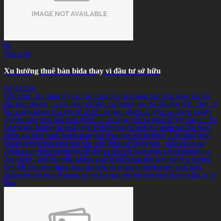
04
Tháng 08
Xu hướng thuê bàn bida thay vì đầu tư sở hữu
04/08/2026
Nếu trước đây phần lớn các chủ quán lựa chọn mua bàn bida ngay khi bắt
đầu kinh doanh, thì vài năm gần đây xu hướng này đã dần thay đổi. Thay vì
bỏ ra một khoản vốn lớn để sở hữu tài sản, nhiều cá nhân và doanh nghiệp
chuyển sang thuê bàn bida nhằm tối ưu dòng tiền và giảm áp lực đầu tư. Xu
hướng này không chỉ xuất hiện ở những người mới mở quán mà còn được
nhiều mô hình kinh doanh đang mở rộng quy mô áp dụng. Việc thuê giúp
doanh nghiệp linh hoạt hơn khi điều chỉnh số lượng bàn, giảm rủi ro tài
chính và có thêm nguồn lực để đầu tư vào các hoạt động tạo ra doanh thu.
Tuy nhiên, thuê bàn bida không phải là giải pháp phù hợp với mọi trường
hợp. Để lựa chọn đúng, bạn cần hiểu rõ vì sao xu hướng này xuất hiện,
những lợi ích thực tế mang lại và khi nào nên ưu tiên thuê thay vì đầu tư sở
hữu.