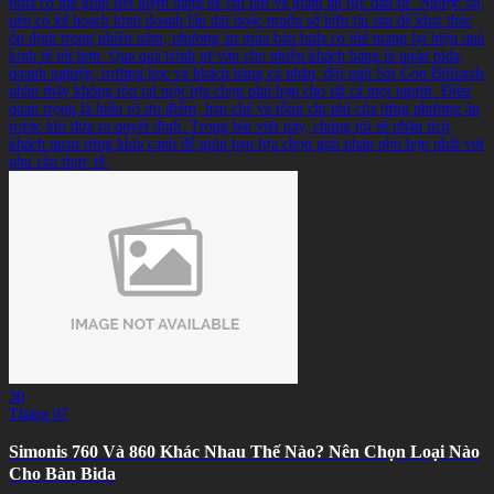
bida có thể giúp tiết kiệm đáng kể chi phí và giảm áp lực đầu tư. Ngược lại,
nếu có kế hoạch kinh doanh lâu dài hoặc muốn sở hữu tài sản để khai thác
ổn định trong nhiều năm, phương án mua bàn bida có thể mang lại hiệu quả
kinh tế tốt hơn. Qua quá trình tư vấn cho nhiều khách hàng là quán bida,
doanh nghiệp, trường học và khách hàng cá nhân, đội ngũ Sài Gòn Billiards
nhận thấy không tồn tại một lựa chọn phù hợp cho tất cả mọi người. Điều
quan trọng là hiểu rõ ưu điểm, hạn chế và tổng chi phí của từng phương án
trước khi đưa ra quyết định. Trong bài viết này, chúng tôi sẽ phân tích
khách quan từng khía cạnh để giúp bạn lựa chọn giải pháp phù hợp nhất với
nhu cầu thực tế.
30
Tháng 07
Simonis 760 Và 860 Khác Nhau Thế Nào? Nên Chọn Loại Nào
Cho Bàn Bida