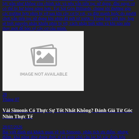
lực gần như không còn chính xác và nếu vẫn tiếp tục sử dụng, đầu ngọn cơ
có thể bị hư hỏng nặng hơn. Tại Sài Gòn Billiards, chúng tôi thường gặp
các trường hợp phíp bị vỡ sau khi cây cơ bị rơi, va đập mạnh hoặc do người
chơi vẫn tiếp tục sử dụng khi phíp đã nứt từ trước. Trong bài viết này, bạn
sẽ biết nguyên nhân khiến phíp bị vỡ, cách nhận biết sớm và khi nào nên
thay mới để bảo vệ cây cơ của mình.
28
Tháng 07
Vải Simonis Có Thực Sự Tốt Nhất Không? Đánh Giá Từ Góc
Nhìn Thực Tế
28/07/2026
Bài viết đánh giá khách quan về vải Simonis, phân tích ưu điểm, nhược
điểm, khả năng ứng dụng thực tế và giúp chủ câu lạc bộ xác định liệu