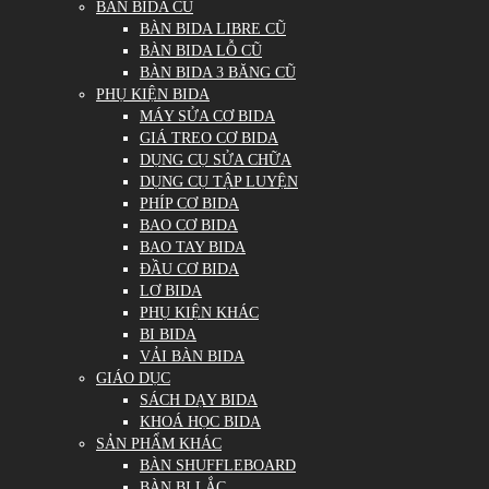
BÀN BIDA CŨ
BÀN BIDA LIBRE CŨ
BÀN BIDA LỖ CŨ
BÀN BIDA 3 BĂNG CŨ
PHỤ KIỆN BIDA
MÁY SỬA CƠ BIDA
GIÁ TREO CƠ BIDA
DỤNG CỤ SỬA CHỮA
DỤNG CỤ TẬP LUYỆN
PHÍP CƠ BIDA
BAO CƠ BIDA
BAO TAY BIDA
ĐẦU CƠ BIDA
LƠ BIDA
PHỤ KIỆN KHÁC
BI BIDA
VẢI BÀN BIDA
GIÁO DỤC
SÁCH DẠY BIDA
KHOÁ HỌC BIDA
SẢN PHẨM KHÁC
BÀN SHUFFLEBOARD
BÀN BI LẮC