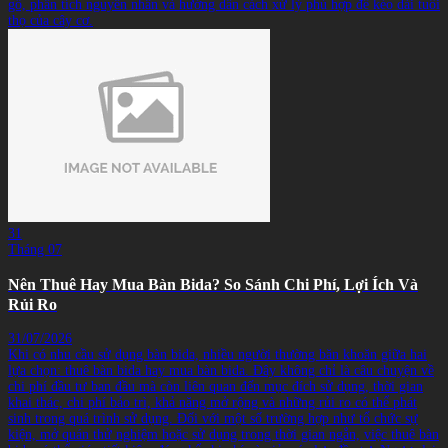
gỗ, phân tích nguyên nhân và hướng dẫn cách xử lý phù hợp để kéo dài tuổi
thọ của cây cơ.
31
Tháng 07
Nên Thuê Hay Mua Bàn Bida? So Sánh Chi Phí, Lợi Ích Và
Rủi Ro
31/07/2026
Khi có nhu cầu sử dụng bàn bida, nhiều người thường băn khoăn giữa hai
lựa chọn: thuê bàn bida hay mua bàn bida. Đây không chỉ là câu chuyện về
chi phí đầu tư ban đầu mà còn liên quan đến mục đích sử dụng, thời gian
khai thác, chi phí bảo trì, khả năng mở rộng và những rủi ro có thể phát
sinh trong quá trình sử dụng. Đối với một số trường hợp như tổ chức sự
kiện, mở quán thử nghiệm hoặc sử dụng trong thời gian ngắn, việc thuê bàn