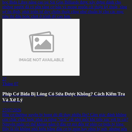
học Bida Libre nâng cao tại Sài Gòn Billiards được xây dựng dành cho
những người đã có nền tảng cơ bản và mong muốn cải thiện kỹ thuật, tăng
sự ổn định, phát triển tư duy chiến thuật cũng như chuẩn bị cho các mục
tiêu thi đấu hoặc chơi ở trình độ cao hơn.
27
Tháng 07
Phíp Cơ Bida Bị Lỏng Có Sửa Được Không? Cách Kiểm Tra
Và Xử Lý
27/07/2026
Đầu cơ thường xuyên bị bong dù đã thay nhiều lần? Cảm giác đánh không
còn chắc chắn hoặc phát ra tiếng "tách" rất nhỏ mỗi khi tiếp xúc với bi cái?
Nguyên nhân có thể không nằm ở đầu cơ mà đến từ phíp cơ bida bị lỏng.
Đây là lỗi không phổ biến bằng đầu cơ bị mòn hay phíp bị nứt, nhưng nếu