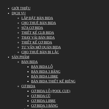
GIỚI THIỆU
DỊCH VỤ
LẮP ĐẶT BÀN BIDA
CHO THUÊ BÀN BIDA
SỬA CƠ BIDA
THIẾT KẾ CLB BIDA
THAY VẢI BÀN BIDA
THIẾT KẾ CƠ BIDA
TƯ VẤN MỞ QUÁN BIDA
CHO THUÊ BÀN BI LẮC
SẢN PHẨM
BÀN BIDA
BÀN BIDA LỖ
BÀN BIDA 3 BĂNG
BÀN BIDA LIBRE
BÀN BIDA THIẾT KẾ RIÊNG
CƠ BIDA
CƠ BIDA LỖ (POOL CUE)
CƠ BIDA CŨ
CƠ BIDA LIBRE
CƠ BIDA 3 BĂNG