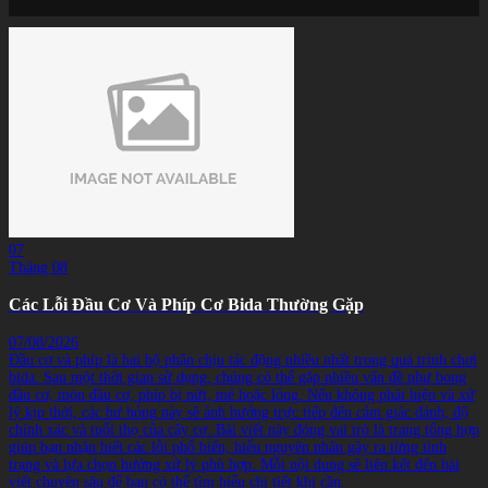
07
Tháng 08
Các Lỗi Đầu Cơ Và Phíp Cơ Bida Thường Gặp
07/08/2026
Đầu cơ và phíp là hai bộ phận chịu tác động nhiều nhất trong quá trình chơi
bida. Sau một thời gian sử dụng, chúng có thể gặp nhiều vấn đề như bong
đầu cơ, mòn đầu cơ, phíp bị nứt, mẻ hoặc lỏng. Nếu không phát hiện và xử
lý kịp thời, các hư hỏng này sẽ ảnh hưởng trực tiếp đến cảm giác đánh, độ
chính xác và tuổi thọ của cây cơ. Bài viết này đóng vai trò là trang tổng hợp
giúp bạn nhận biết các lỗi phổ biến, hiểu nguyên nhân gây ra từng tình
trạng và lựa chọn hướng xử lý phù hợp. Mỗi nội dung sẽ liên kết đến bài
viết chuyên sâu để bạn có thể tìm hiểu chi tiết khi cần.