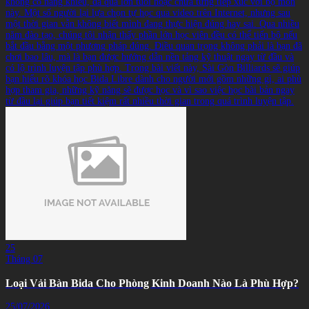
không có năng khiếu, đã quá lớn tuổi hoặc chưa từng tiếp xúc với bộ môn
này. Một số người lại lựa chọn tự học qua video trên Internet, nhưng sau
một thời gian vẫn không biết mình đang thực hiện đúng hay sai. Qua nhiều
năm đào tạo, chúng tôi nhận thấy phần lớn học viên đều có thể tiến bộ nếu
bắt đầu bằng một phương pháp đúng. Điều quan trọng không phải là bạn đã
chơi bao lâu, mà là bạn được hướng dẫn nền tảng kỹ thuật ngay từ đầu và
có lộ trình luyện tập phù hợp. Trong bài viết này, Sài Gòn Billiards sẽ giúp
bạn hiểu rõ khóa học Bida Libre dành cho người mới gồm những gì, ai phù
hợp tham gia, những kỹ năng sẽ được học và vì sao việc học bài bản ngay
từ đầu lại giúp bạn tiết kiệm rất nhiều thời gian trong quá trình luyện tập.
25
Tháng 07
Loại Vải Bàn Bida Cho Phòng Kinh Doanh Nào Là Phù Hợp?
25/07/2026