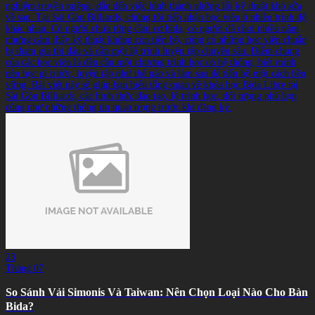
nghiệm truyền miệng, dẫn đến việc hình thành những lỗi kỹ thuật khó sửa
về sau. Tại Sài Gòn Billiards, chúng tôi tiếp nhận học viên ở nhiều trình độ
khác nhau. Có người chưa từng cầm cơ bida, có người đã chơi nhiều năm
nhưng cảm thấy kỹ thuật không còn tiến bộ, cũng có những học viên chuẩn
bị tham gia thi đấu và cần một lộ trình luyện tập chuyên sâu. Điểm chung
của các học viên là đều cần một chương trình học có hệ thống, biết mình
nên học gì trước, luyện tập như thế nào và làm sao để tiến bộ một cách bền
vững. Bài viết này sẽ giúp bạn hiểu tổng quan về khóa học Bida Libre tại
Sài Gòn Billiards, các hình thức đào tạo, lộ trình học, đối tượng phù hợp
cũng như những thông tin quan trọng trước khi đăng ký.
23
Tháng 07
So Sánh Vải Simonis Và Taiwan: Nên Chọn Loại Nào Cho Bàn
Bida?