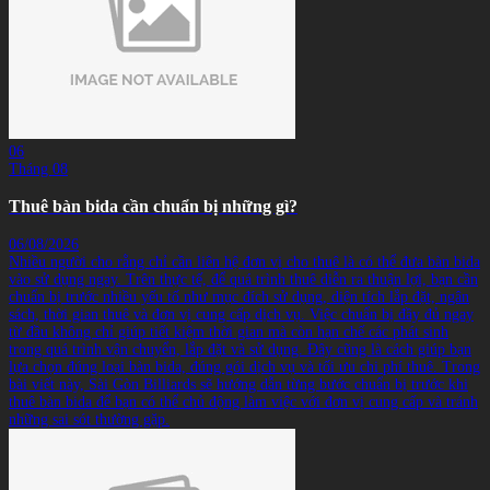
06
Tháng 08
Thuê bàn bida cần chuẩn bị những gì?
06/08/2026
Nhiều người cho rằng chỉ cần liên hệ đơn vị cho thuê là có thể đưa bàn bida
vào sử dụng ngay. Trên thực tế, để quá trình thuê diễn ra thuận lợi, bạn cần
chuẩn bị trước nhiều yếu tố như mục đích sử dụng, diện tích lắp đặt, ngân
sách, thời gian thuê và đơn vị cung cấp dịch vụ. Việc chuẩn bị đầy đủ ngay
từ đầu không chỉ giúp tiết kiệm thời gian mà còn hạn chế các phát sinh
trong quá trình vận chuyển, lắp đặt và sử dụng. Đây cũng là cách giúp bạn
lựa chọn đúng loại bàn bida, đúng gói dịch vụ và tối ưu chi phí thuê. Trong
bài viết này, Sài Gòn Billiards sẽ hướng dẫn từng bước chuẩn bị trước khi
thuê bàn bida để bạn có thể chủ động làm việc với đơn vị cung cấp và tránh
những sai sót thường gặp.