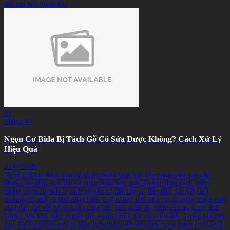
đào tạo này mang lại.
31
Tháng 07
Ngọn Cơ Bida Bị Tách Gỗ Có Sửa Được Không? Cách Xử Lý
Hiệu Quả
31/07/2026
Ngọn cơ bida được làm từ gỗ tự nhiên hoặc vật liệu composite cao cấp,
nhưng sau thời gian dài sử dụng hoặc bảo quản không đúng cách, hiện
tượng ngọn cơ bida bị tách gỗ vẫn có thể xảy ra. Ban đầu, các vết tách
thường rất nhỏ và khó nhận biết. Tuy nhiên, nếu tiếp tục sử dụng trong thời
gian dài, các vết hở sẽ ngày càng lớn, làm giảm độ cứng của ngọn cơ, ảnh
hưởng đến khả năng truyền lực và độ chính xác của cú đánh. Trong bài viết
này, Sài Gòn Billiards sẽ giúp bạn nhận biết sớm tình trạng ngọn cơ bị tách