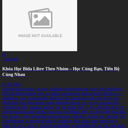
01
Tháng 08
Khóa Học Bida Libre Theo Nhóm – Học Cùng Bạn, Tiến Bộ
Cùng Nhau
01/08/2026
Không phải ai cũng cần một huấn luyện viên theo sát trong từng buổi học.
Đối với nhiều người, việc học cùng bạn bè hoặc tham gia một lớp học có
nhiều học viên lại mang đến động lực lớn hơn trong quá trình luyện tập.
Hình thức học theo nhóm không chỉ giúp tối ưu chi phí mà còn tạo môi
trường trao đổi, quan sát và học hỏi lẫn nhau. Đây là lựa chọn phù hợp với
những người muốn bắt đầu làm quen với Bida Libre, rèn luyện kỹ thuật bài
bản và duy trì sự hứng thú trong suốt quá trình học. Trong bài viết này, Sài
Gòn Billiards sẽ giúp bạn hiểu rõ khóa học Bida Libre theo nhóm có gì
khác với học 1 kèm 1, phù hợp với những ai và những lợi ích mà hình thức