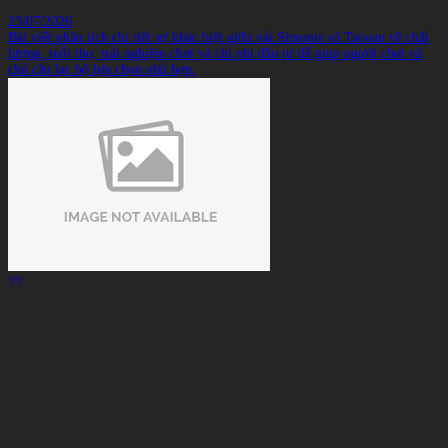
23/07/2026
Bài viết phân tích chi tiết sự khác biệt giữa vải Simonis và Taiwan về chất
lượng, tuổi thọ, trải nghiệm chơi và chi phí đầu tư để giúp người chơi và
chủ câu lạc bộ lựa chọn phù hợp.
22
Tháng 07
Phíp Cơ Bida Bị Nứt: Dấu Hiệu, Nguyên Nhân Và Khi Nào
Cần Thay?
22/07/2026
Phíp là bộ phận nằm giữa đầu cơ (Tip) và ngọn cơ, có nhiệm vụ phân tán
lực khi bi cái được tác động. Mặc dù có kích thước nhỏ nhưng nếu phíp cơ
bida bị nứt, toàn bộ cảm giác đánh và độ ổn định của cây cơ đều có thể bị