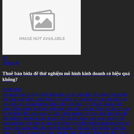
02
Tháng 08
Thuê bàn bida để thử nghiệm mô hình kinh doanh có hiệu quả
không?
02/08/2026
Mở quán bida là một quyết định đầu tư cần cân nhắc kỹ lưỡng. Ngoài chi
phí thuê mặt bằng, trang thiết bị và nhân sự, chủ đầu tư còn phải đối mặt
với nhiều rủi ro như lượng khách chưa ổn định, vị trí kinh doanh chưa
được kiểm chứng hoặc mô hình vận hành chưa tối ưu. Thay vì đầu tư toàn
bộ hệ thống bàn bida ngay từ đầu, nhiều người lựa chọn thuê bàn bida để
thử nghiệm mô hình kinh doanh. Đây là giải pháp giúp giảm áp lực vốn,
đánh giá nhu cầu thực tế của thị trường và có thêm thời gian hoàn thiện kế
hoạch vận hành trước khi quyết định đầu tư lâu dài. Tuy nhiên, thuê bàn
bida chỉ thực sự mang lại hiệu quả khi được sử dụng đúng mục đích và có