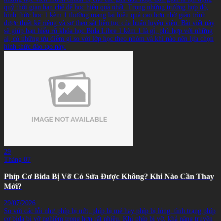
quỹ thời gian hạn chế để học hiệu quả nhất. Trong những trường hợp đó,
hình thức học 1 kèm 1 thường mang lại hiệu quả cao hơn nhờ giáo trình
được thiết kế riêng và sự theo sát liên tục của huấn luyện viên. Bài viết này
sẽ giúp bạn hiểu rõ khóa học Bida Libre 1 kèm 1 là gì, phù hợp với những
ai, có những ưu điểm gì so với lớp học theo nhóm và khi nào nên lựa chọn
hình thức đào tạo này.
29
Tháng 07
Phíp Cơ Bida Bị Vỡ Có Sửa Được Không? Khi Nào Cần Thay
Mới?
29/07/2026
So với các lỗi như phíp bị nứt, phíp bị mẻ hay phíp bị lỏng, tình trạng phíp
cơ bida bị vỡ nghiêm trọng hơn rất nhiều. Khi phíp bị vỡ, khả năng truyền