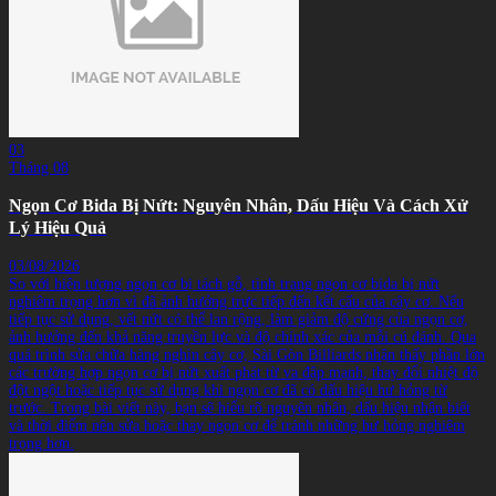
03
Tháng 08
Ngọn Cơ Bida Bị Nứt: Nguyên Nhân, Dấu Hiệu Và Cách Xử
Lý Hiệu Quả
03/08/2026
So với hiện tượng ngọn cơ bị tách gỗ, tình trạng ngọn cơ bida bị nứt
nghiêm trọng hơn vì đã ảnh hưởng trực tiếp đến kết cấu của cây cơ. Nếu
tiếp tục sử dụng, vết nứt có thể lan rộng, làm giảm độ cứng của ngọn cơ,
ảnh hưởng đến khả năng truyền lực và độ chính xác của mỗi cú đánh. Qua
quá trình sửa chữa hàng nghìn cây cơ, Sài Gòn Billiards nhận thấy phần lớn
các trường hợp ngọn cơ bị nứt xuất phát từ va đập mạnh, thay đổi nhiệt độ
đột ngột hoặc tiếp tục sử dụng khi ngọn cơ đã có dấu hiệu hư hỏng từ
trước. Trong bài viết này, bạn sẽ hiểu rõ nguyên nhân, dấu hiệu nhận biết
và thời điểm nên sửa hoặc thay ngọn cơ để tránh những hư hỏng nghiêm
trọng hơn.