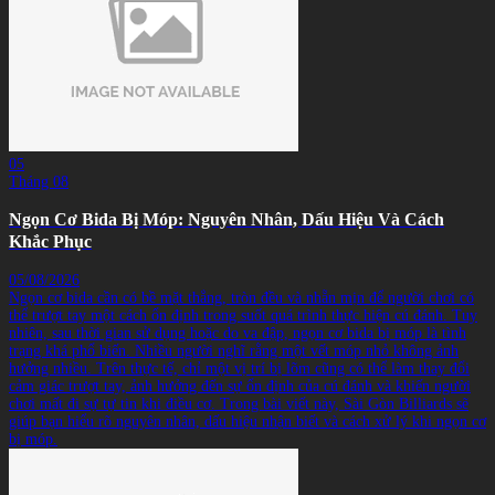
05
Tháng 08
Ngọn Cơ Bida Bị Móp: Nguyên Nhân, Dấu Hiệu Và Cách
Khắc Phục
05/08/2026
Ngọn cơ bida cần có bề mặt thẳng, tròn đều và nhẵn mịn để người chơi có
thể trượt tay một cách ổn định trong suốt quá trình thực hiện cú đánh. Tuy
nhiên, sau thời gian sử dụng hoặc do va đập, ngọn cơ bida bị móp là tình
trạng khá phổ biến. Nhiều người nghĩ rằng một vết móp nhỏ không ảnh
hưởng nhiều. Trên thực tế, chỉ một vị trí bị lõm cũng có thể làm thay đổi
cảm giác trượt tay, ảnh hưởng đến sự ổn định của cú đánh và khiến người
chơi mất đi sự tự tin khi điều cơ. Trong bài viết này, Sài Gòn Billiards sẽ
giúp bạn hiểu rõ nguyên nhân, dấu hiệu nhận biết và cách xử lý khi ngọn cơ
bị móp.