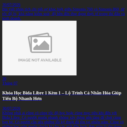
30/07/2026
Bài viết phân tích chi tiết sự khác biệt giữa Simonis 760 và Simonis 860, từ
tốc độ bi, khả năng kiểm soát, độ bền đến ứng dụng thực tế trong thi đấu và
kinh doanh.
30
Tháng 07
Khóa Học Bida Libre 1 Kèm 1 – Lộ Trình Cá Nhân Hóa Giúp
Tiến Bộ Nhanh Hơn
30/07/2026
Không phải ai cũng có cùng tốc độ học hoặc cùng mục tiêu khi đến với
Bida Libre. Có người muốn nhanh chóng xây dựng nền tảng để chơi cùng
bạn bè. Có người cần sửa những lỗi kỹ thuật đã tồn tại nhiều năm. Cũng có
những học viên muốn chuẩn bị cho các giải đấu hoặc đơn giản là tận dụng