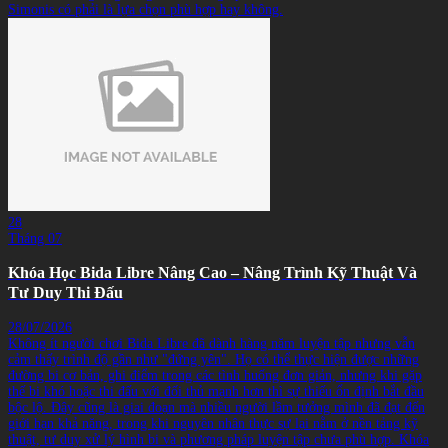
Simonis có phải là lựa chọn phù hợp hay không.
28
Tháng 07
Khóa Học Bida Libre Nâng Cao – Nâng Trình Kỹ Thuật Và
Tư Duy Thi Đấu
28/07/2026
Không ít người chơi Bida Libre đã dành hàng năm luyện tập nhưng vẫn
cảm thấy trình độ gần như "đứng yên". Họ có thể thực hiện được những
đường bi cơ bản, ghi điểm trong các tình huống đơn giản, nhưng khi gặp
thế bi khó hoặc thi đấu với đối thủ mạnh hơn thì sự thiếu ổn định bắt đầu
bộc lộ. Đây cũng là giai đoạn mà nhiều người lầm tưởng mình đã đạt đến
giới hạn khả năng, trong khi nguyên nhân thực sự lại nằm ở nền tảng kỹ
thuật, tư duy xử lý hình bi và phương pháp luyện tập chưa phù hợp. Khóa