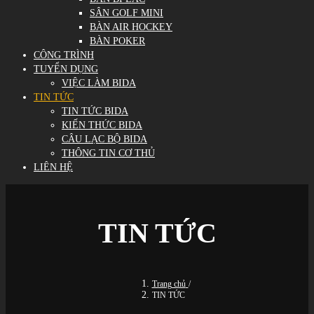
SÂN GOLF MINI
BÀN AIR HOCKEY
BÀN POKER
CÔNG TRÌNH
TUYỂN DỤNG
VIỆC LÀM BIDA
TIN TỨC
TIN TỨC BIDA
KIẾN THỨC BIDA
CÂU LẠC BỘ BIDA
THÔNG TIN CƠ THỦ
LIÊN HỆ
TIN TỨC
Trang chủ
/
TIN TỨC