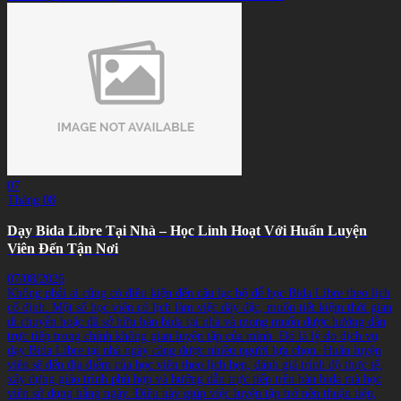
07
Tháng 08
Dạy Bida Libre Tại Nhà – Học Linh Hoạt Với Huấn Luyện
Viên Đến Tận Nơi
07/08/2026
Không phải ai cũng có điều kiện đến câu lạc bộ để học Bida Libre theo lịch
cố định. Một số học viên có lịch làm việc dày đặc, muốn tiết kiệm thời gian
di chuyển hoặc đã sở hữu bàn bida tại nhà và mong muốn được hướng dẫn
trực tiếp trong chính không gian luyện tập của mình. Đó là lý do dịch vụ
dạy Bida Libre tại nhà ngày càng được nhiều người lựa chọn. Huấn luyện
viên sẽ đến địa điểm của học viên theo lịch hẹn, đánh giá trình độ thực tế,
xây dựng giáo trình phù hợp và hướng dẫn trực tiếp trên bàn bida mà học
viên sử dụng hằng ngày. Điều này giúp việc luyện tập trở nên thuận tiện,