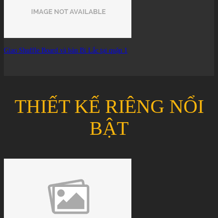
Giao Shuffle Board và bàn Bi Lắc tại quận 1
THIẾT KẾ RIÊNG NỔI
BẬT