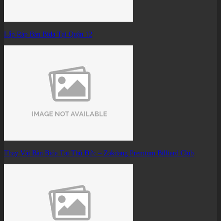
Lắp Ráp Bàn Bida Tại Quận 12
Thay Vải Bàn Bida Tại Thủ Đức – Zakdang Premium Billiard Club