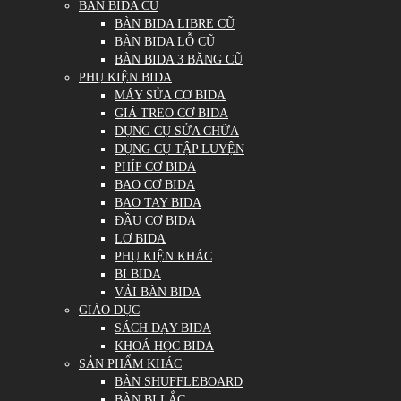
BÀN BIDA CŨ
BÀN BIDA LIBRE CŨ
BÀN BIDA LỖ CŨ
BÀN BIDA 3 BĂNG CŨ
PHỤ KIỆN BIDA
MÁY SỬA CƠ BIDA
GIÁ TREO CƠ BIDA
DỤNG CỤ SỬA CHỮA
DỤNG CỤ TẬP LUYỆN
PHÍP CƠ BIDA
BAO CƠ BIDA
BAO TAY BIDA
ĐẦU CƠ BIDA
LƠ BIDA
PHỤ KIỆN KHÁC
BI BIDA
VẢI BÀN BIDA
GIÁO DỤC
SÁCH DẠY BIDA
KHOÁ HỌC BIDA
SẢN PHẨM KHÁC
BÀN SHUFFLEBOARD
BÀN BI LẮC