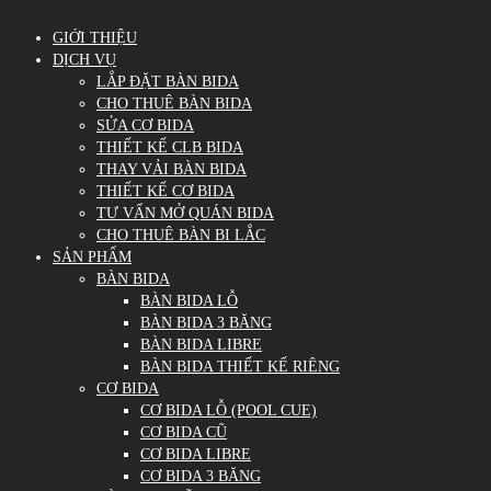
GIỚI THIỆU
DỊCH VỤ
LẮP ĐẶT BÀN BIDA
CHO THUÊ BÀN BIDA
SỬA CƠ BIDA
THIẾT KẾ CLB BIDA
THAY VẢI BÀN BIDA
THIẾT KẾ CƠ BIDA
TƯ VẤN MỞ QUÁN BIDA
CHO THUÊ BÀN BI LẮC
SẢN PHẨM
BÀN BIDA
BÀN BIDA LỖ
BÀN BIDA 3 BĂNG
BÀN BIDA LIBRE
BÀN BIDA THIẾT KẾ RIÊNG
CƠ BIDA
CƠ BIDA LỖ (POOL CUE)
CƠ BIDA CŨ
CƠ BIDA LIBRE
CƠ BIDA 3 BĂNG