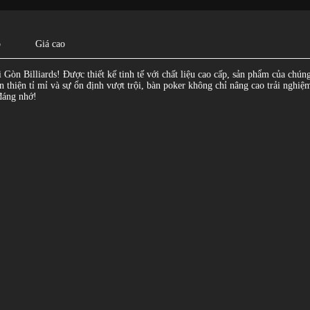
p
Giá cao
 Gòn Billiards! Được thiết kế tinh tế với chất liệu cao cấp, sản phẩm của ch
n thiện tỉ mỉ và sự ổn định vượt trội, bàn poker không chỉ nâng cao trải nghiệ
đáng nhớ!