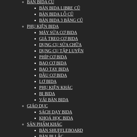
BÀN BIDA CŨ
BÀN BIDA LIBRE CŨ
BÀN BIDA LỖ CŨ
BÀN BIDA 3 BĂNG CŨ
PHỤ KIỆN BIDA
MÁY SỬA CƠ BIDA
GIÁ TREO CƠ BIDA
DỤNG CỤ SỬA CHỮA
DỤNG CỤ TẬP LUYỆN
PHÍP CƠ BIDA
BAO CƠ BIDA
BAO TAY BIDA
ĐẦU CƠ BIDA
LƠ BIDA
PHỤ KIỆN KHÁC
BI BIDA
VẢI BÀN BIDA
GIÁO DỤC
SÁCH DẠY BIDA
KHOÁ HỌC BIDA
SẢN PHẨM KHÁC
BÀN SHUFFLEBOARD
BÀN BI LẮC