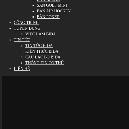
SÂN GOLF MINI
BÀN AIR HOCKEY
BÀN POKER
CÔNG TRÌNH
TUYỂN DỤNG
VIỆC LÀM BIDA
TIN TỨC
TIN TỨC BIDA
KIẾN THỨC BIDA
CÂU LẠC BỘ BIDA
THÔNG TIN CƠ THỦ
LIÊN HỆ