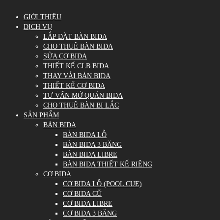
GIỚI THIỆU
DỊCH VỤ
LẮP ĐẶT BÀN BIDA
CHO THUÊ BÀN BIDA
SỬA CƠ BIDA
THIẾT KẾ CLB BIDA
THAY VẢI BÀN BIDA
THIẾT KẾ CƠ BIDA
TƯ VẤN MỞ QUÁN BIDA
CHO THUÊ BÀN BI LẮC
SẢN PHẨM
BÀN BIDA
BÀN BIDA LỖ
BÀN BIDA 3 BĂNG
BÀN BIDA LIBRE
BÀN BIDA THIẾT KẾ RIÊNG
CƠ BIDA
CƠ BIDA LỖ (POOL CUE)
CƠ BIDA CŨ
CƠ BIDA LIBRE
CƠ BIDA 3 BĂNG