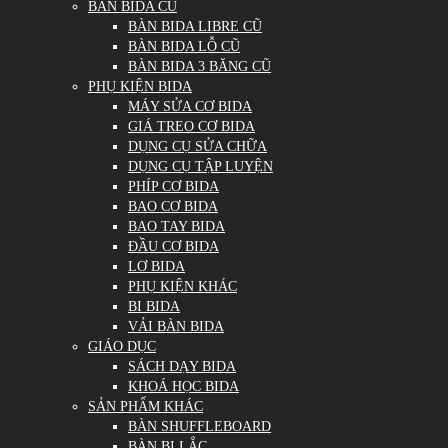
BÀN BIDA CŨ
BÀN BIDA LIBRE CŨ
BÀN BIDA LỖ CŨ
BÀN BIDA 3 BĂNG CŨ
PHỤ KIỆN BIDA
MÁY SỬA CƠ BIDA
GIÁ TREO CƠ BIDA
DỤNG CỤ SỬA CHỮA
DỤNG CỤ TẬP LUYỆN
PHÍP CƠ BIDA
BAO CƠ BIDA
BAO TAY BIDA
ĐẦU CƠ BIDA
LƠ BIDA
PHỤ KIỆN KHÁC
BI BIDA
VẢI BÀN BIDA
GIÁO DỤC
SÁCH DẠY BIDA
KHOÁ HỌC BIDA
SẢN PHẨM KHÁC
BÀN SHUFFLEBOARD
BÀN BI LẮC