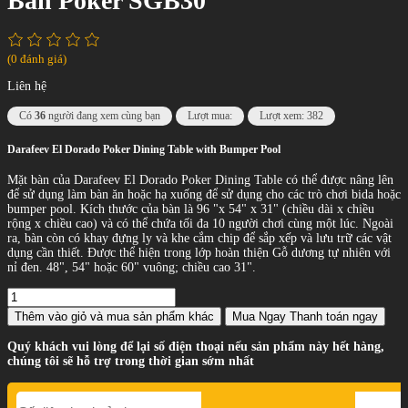
Bàn Poker SGB30
(0 đánh giá)
Liên hệ
Có
36
người đang xem cùng bạn
Lượt mua:
Lượt xem: 382
Darafeev El Dorado Poker Dining Table with Bumper Pool
Mặt bàn của Darafeev El Dorado Poker Dining Table có thể được nâng lên
để sử dụng làm bàn ăn hoặc hạ xuống để sử dụng cho các trò chơi bida hoặc
bumper pool. Kích thước của bàn là 96 "x 54" x 31" (chiều dài x chiều
rộng x chiều cao) và có thể chứa tối đa 10 người chơi cùng một lúc. Ngoài
ra, bàn còn có khay đựng ly và khe cắm chip để sắp xếp và lưu trữ các vật
dụng cần thiết. Được thể hiện trong lớp hoàn thiện Gỗ dương tự nhiên với
nỉ đen. 48", 54" hoặc 60" vuông; chiều cao 31".
Thêm vào giỏ
và mua sản phẩm khác
Mua Ngay
Thanh toán ngay
Quý khách vui lòng để lại số điện thoại nếu sản phẩm này hết hàng,
chúng tôi sẽ hỗ trợ trong thời gian sớm nhất