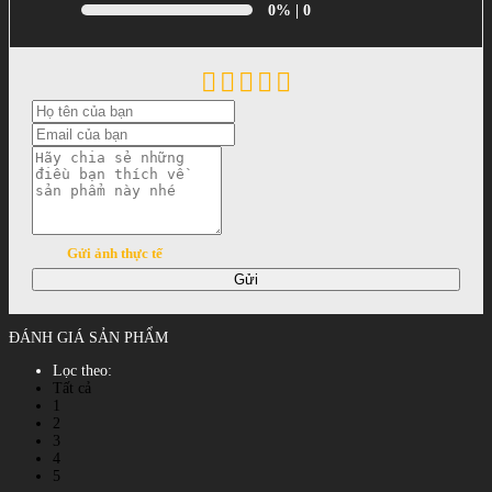
0%
| 0
Gửi ảnh thực tế
Gửi
ĐÁNH GIÁ SẢN PHẨM
Lọc theo:
Tất cả
1
2
3
4
5