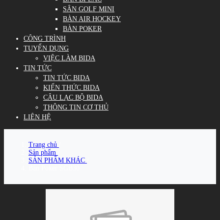
SÂN GOLF MINI
BÀN AIR HOCKEY
BÀN POKER
CÔNG TRÌNH
TUYỂN DỤNG
VIỆC LÀM BIDA
TIN TỨC
TIN TỨC BIDA
KIẾN THỨC BIDA
CÂU LẠC BỘ BIDA
THÔNG TIN CƠ THỦ
LIÊN HỆ
Trang chủ
/
Sản phẩm
/
SẢN PHẨM KHÁC
/
Bàn Poker SGB30