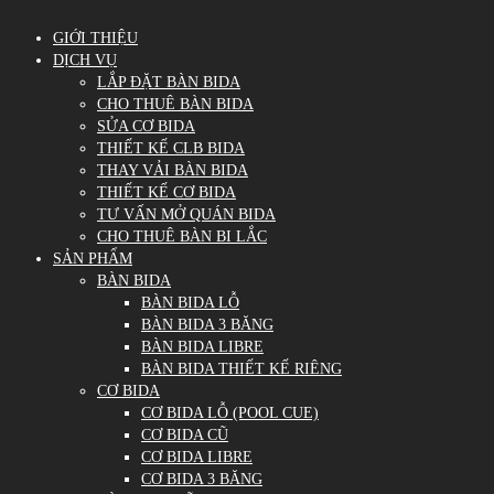
GIỚI THIỆU
DỊCH VỤ
LẮP ĐẶT BÀN BIDA
CHO THUÊ BÀN BIDA
SỬA CƠ BIDA
THIẾT KẾ CLB BIDA
THAY VẢI BÀN BIDA
THIẾT KẾ CƠ BIDA
TƯ VẤN MỞ QUÁN BIDA
CHO THUÊ BÀN BI LẮC
SẢN PHẨM
BÀN BIDA
BÀN BIDA LỖ
BÀN BIDA 3 BĂNG
BÀN BIDA LIBRE
BÀN BIDA THIẾT KẾ RIÊNG
CƠ BIDA
CƠ BIDA LỖ (POOL CUE)
CƠ BIDA CŨ
CƠ BIDA LIBRE
CƠ BIDA 3 BĂNG