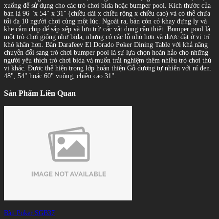
xuống để sử dụng cho các trò chơi bida hoặc bumper pool. Kích thước của
bàn là 96 "x 54" x 31" (chiều dài x chiều rộng x chiều cao) và có thể chứa
tối đa 10 người chơi cùng một lúc. Ngoài ra, bàn còn có khay đựng ly và
khe cắm chip để sắp xếp và lưu trữ các vật dụng cần thiết. Bumper pool là
một trò chơi giống như bida, nhưng có các lỗ nhỏ hơn và được đặt ở vị trí
khó khăn hơn. Bàn Darafeev El Dorado Poker Dining Table với khả năng
chuyển đổi sang trò chơi bumper pool là sự lựa chọn hoàn hảo cho những
người yêu thích trò chơi bida và muốn trải nghiệm thêm nhiều trò chơi thú
vị khác. Được thể hiện trong lớp hoàn thiện Gỗ dương tự nhiên với nỉ đen.
48", 54" hoặc 60" vuông; chiều cao 31".
Sản Phẩm Liên Quan
Bàn Poker SGB37