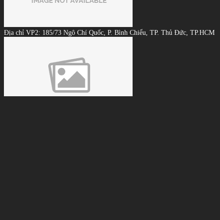
Địa chỉ VP2: 185/73 Ngô Chí Quốc, P. Bình Chiểu, TP. Thủ Đức, TP.HCM
Hotline: 0886.179.068 - 0912.292.779