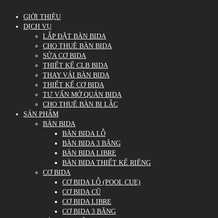
GIỚI THIỆU
DỊCH VỤ
LẮP ĐẶT BÀN BIDA
CHO THUÊ BÀN BIDA
SỬA CƠ BIDA
THIẾT KẾ CLB BIDA
THAY VẢI BÀN BIDA
THIẾT KẾ CƠ BIDA
TƯ VẤN MỞ QUÁN BIDA
CHO THUÊ BÀN BI LẮC
SẢN PHẨM
BÀN BIDA
BÀN BIDA LỖ
BÀN BIDA 3 BĂNG
BÀN BIDA LIBRE
BÀN BIDA THIẾT KẾ RIÊNG
CƠ BIDA
CƠ BIDA LỖ (POOL CUE)
CƠ BIDA CŨ
CƠ BIDA LIBRE
CƠ BIDA 3 BĂNG