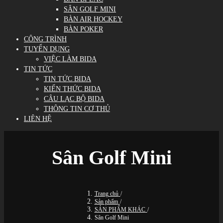
SÂN GOLF MINI
BÀN AIR HOCKEY
BÀN POKER
CÔNG TRÌNH
TUYỂN DỤNG
VIỆC LÀM BIDA
TIN TỨC
TIN TỨC BIDA
KIẾN THỨC BIDA
CÂU LẠC BỘ BIDA
THÔNG TIN CƠ THỦ
LIÊN HỆ
Sân Golf Mini
Trang chủ
/
Sản phẩm
/
SẢN PHẨM KHÁC
/
Sân Golf Mini