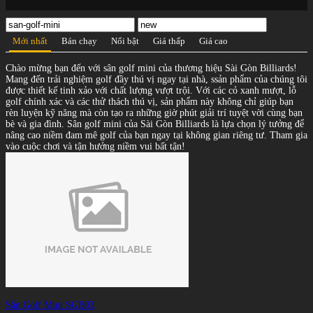
Mới nhất
Bán chạy
Nổi bật
Giá thấp
Giá cao
Chào mừng bạn đến với sân golf mini của thương hiệu Sài Gòn Billiards!
Mang đến trải nghiệm golf đầy thú vị ngay tại nhà, ssản phẩm của chúng tôi
được thiết kế tinh xảo với chất lượng vượt trội. Với các cỏ xanh mượt, lỗ
golf chính xác và các thử thách thú vị, sản phẩm này không chỉ giúp bạn
rèn luyện kỹ năng mà còn tạo ra những giờ phút giải trí tuyệt vời cùng bạn
bè và gia đình. Sân golf mini của Sài Gòn Billiards là lựa chọn lý tưởng để
nâng cao niềm đam mê golf của bạn ngay tại không gian riêng tư. Tham gia
vào cuộc chơi và tận hưởng niềm vui bất tận!
Sân Golf Mini SGB03