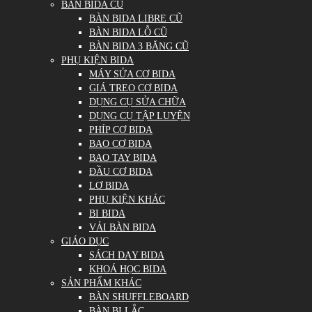
BÀN BIDA CŨ
BÀN BIDA LIBRE CŨ
BÀN BIDA LỖ CŨ
BÀN BIDA 3 BĂNG CŨ
PHỤ KIỆN BIDA
MÁY SỬA CƠ BIDA
GIÁ TREO CƠ BIDA
DỤNG CỤ SỬA CHỮA
DỤNG CỤ TẬP LUYỆN
PHÍP CƠ BIDA
BAO CƠ BIDA
BAO TAY BIDA
ĐẦU CƠ BIDA
LƠ BIDA
PHỤ KIỆN KHÁC
BI BIDA
VẢI BÀN BIDA
GIÁO DỤC
SÁCH DẠY BIDA
KHOÁ HỌC BIDA
SẢN PHẨM KHÁC
BÀN SHUFFLEBOARD
BÀN BI LẮC