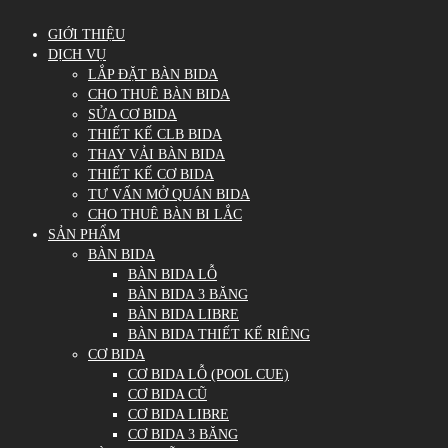
GIỚI THIỆU
DỊCH VỤ
LẮP ĐẶT BÀN BIDA
CHO THUÊ BÀN BIDA
SỬA CƠ BIDA
THIẾT KẾ CLB BIDA
THAY VẢI BÀN BIDA
THIẾT KẾ CƠ BIDA
TƯ VẤN MỞ QUÁN BIDA
CHO THUÊ BÀN BI LẮC
SẢN PHẨM
BÀN BIDA
BÀN BIDA LỖ
BÀN BIDA 3 BĂNG
BÀN BIDA LIBRE
BÀN BIDA THIẾT KẾ RIÊNG
CƠ BIDA
CƠ BIDA LỖ (POOL CUE)
CƠ BIDA CŨ
CƠ BIDA LIBRE
CƠ BIDA 3 BĂNG