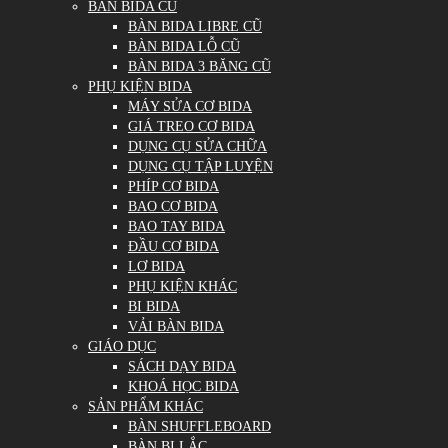
BÀN BIDA CŨ
BÀN BIDA LIBRE CŨ
BÀN BIDA LỖ CŨ
BÀN BIDA 3 BĂNG CŨ
PHỤ KIỆN BIDA
MÁY SỬA CƠ BIDA
GIÁ TREO CƠ BIDA
DỤNG CỤ SỬA CHỮA
DỤNG CỤ TẬP LUYỆN
PHÍP CƠ BIDA
BAO CƠ BIDA
BAO TAY BIDA
ĐẦU CƠ BIDA
LƠ BIDA
PHỤ KIỆN KHÁC
BI BIDA
VẢI BÀN BIDA
GIÁO DỤC
SÁCH DẠY BIDA
KHOÁ HỌC BIDA
SẢN PHẨM KHÁC
BÀN SHUFFLEBOARD
BÀN BI LẮC