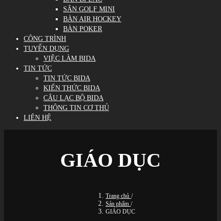
SÂN GOLF MINI
BÀN AIR HOCKEY
BÀN POKER
CÔNG TRÌNH
TUYỂN DỤNG
VIỆC LÀM BIDA
TIN TỨC
TIN TỨC BIDA
KIẾN THỨC BIDA
CÂU LẠC BỘ BIDA
THÔNG TIN CƠ THỦ
LIÊN HỆ
GIÁO DỤC
Trang chủ
/
Sản phẩm
/
GIÁO DỤC