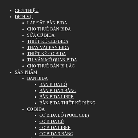
GIỚI THIỆU
DỊCH VỤ
LẮP ĐẶT BÀN BIDA
CHO THUÊ BÀN BIDA
SỬA CƠ BIDA
THIẾT KẾ CLB BIDA
THAY VẢI BÀN BIDA
THIẾT KẾ CƠ BIDA
TƯ VẤN MỞ QUÁN BIDA
CHO THUÊ BÀN BI LẮC
SẢN PHẨM
BÀN BIDA
BÀN BIDA LỖ
BÀN BIDA 3 BĂNG
BÀN BIDA LIBRE
BÀN BIDA THIẾT KẾ RIÊNG
CƠ BIDA
CƠ BIDA LỖ (POOL CUE)
CƠ BIDA CŨ
CƠ BIDA LIBRE
CƠ BIDA 3 BĂNG