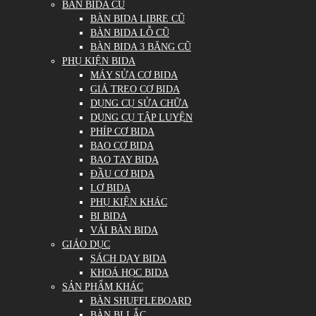
BÀN BIDA CŨ
BÀN BIDA LIBRE CŨ
BÀN BIDA LỖ CŨ
BÀN BIDA 3 BĂNG CŨ
PHỤ KIỆN BIDA
MÁY SỬA CƠ BIDA
GIÁ TREO CƠ BIDA
DỤNG CỤ SỬA CHỮA
DỤNG CỤ TẬP LUYỆN
PHÍP CƠ BIDA
BAO CƠ BIDA
BAO TAY BIDA
ĐẦU CƠ BIDA
LƠ BIDA
PHỤ KIỆN KHÁC
BI BIDA
VẢI BÀN BIDA
GIÁO DỤC
SÁCH DẠY BIDA
KHOÁ HỌC BIDA
SẢN PHẨM KHÁC
BÀN SHUFFLEBOARD
BÀN BI LẮC