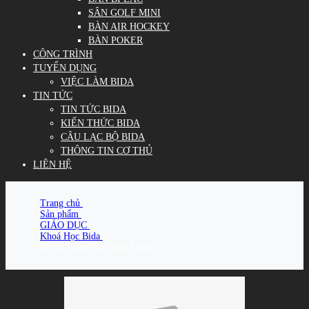
SÂN GOLF MINI
BÀN AIR HOCKEY
BÀN POKER
CÔNG TRÌNH
TUYỂN DỤNG
VIỆC LÀM BIDA
TIN TỨC
TIN TỨC BIDA
KIẾN THỨC BIDA
CÂU LẠC BỘ BIDA
THÔNG TIN CƠ THỦ
LIÊN HỆ
Trang chủ
/
Sản phẩm
/
GIÁO DỤC
/
Khoá Học Bida
/
22 Bộ Video Học Bida Libre