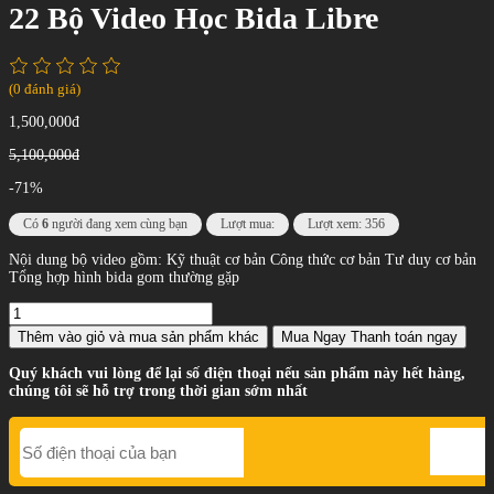
22 Bộ Video Học Bida Libre
(0 đánh giá)
1,500,000đ
5,100,000đ
-71%
Có
6
người đang xem cùng bạn
Lượt mua:
Lượt xem: 356
Nội dung bộ video gồm: Kỹ thuật cơ bản Công thức cơ bản Tư duy cơ bản
Tổng hợp hình bida gom thường gặp
Thêm vào giỏ
và mua sản phẩm khác
Mua Ngay
Thanh toán ngay
Quý khách vui lòng để lại số điện thoại nếu sản phẩm này hết hàng,
chúng tôi sẽ hỗ trợ trong thời gian sớm nhất