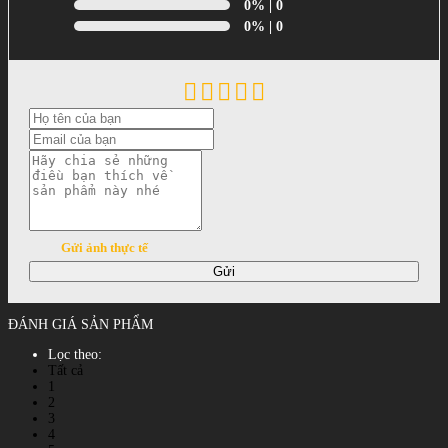
0%
| 0
0%
| 0
Gửi ảnh thực tế
Gửi
ĐÁNH GIÁ SẢN PHẨM
Lọc theo:
Tất cả
1
2
3
4