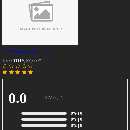
22 Bộ Video Học Bida Libre
1,500,000đ
5,100,000đ
0.0
0 đánh giá
0%
| 0
0%
| 0
0%
| 0