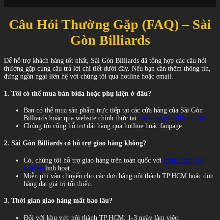
Câu Hỏi Thường Gặp (FAQ) – Sài
Gòn Billiards
Để hỗ trợ khách hàng tốt nhất, Sài Gòn Billiards đã tổng hợp các câu hỏi
thường gặp cùng câu trả lời chi tiết dưới đây. Nếu bạn cần thêm thông tin,
đừng ngần ngại liên hệ với chúng tôi qua hotline hoặc email.
1. Tôi có thể mua bàn bida hoặc phụ kiện ở đâu?
Bạn có thể mua sản phẩm trực tiếp tại các cửa hàng của Sài Gòn
Billiards hoặc qua website chính thức tại
www.saigonbilliards.com
.
Chúng tôi cũng hỗ trợ đặt hàng qua hotline hoặc fanpage.
2. Sài Gòn Billiards có hỗ trợ giao hàng không?
Có, chúng tôi hỗ trợ giao hàng trên toàn quốc với
chính sách vận
chuyển
linh hoạt.
Miễn phí vận chuyển cho các đơn hàng nội thành TP.HCM hoặc đơn
hàng đạt giá trị tối thiểu.
3. Thời gian giao hàng mất bao lâu?
Đối với khu vực nội thành TP.HCM: 1-3 ngày làm việc.