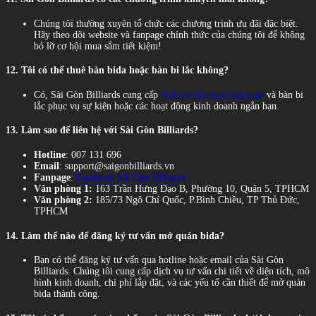
Chúng tôi thường xuyên tổ chức các chương trình ưu đãi đặc biệt.
Hãy theo dõi website và fanpage chính thức của chúng tôi để không
bỏ lỡ cơ hội mua sắm tiết kiệm!
12. Tôi có thể thuê bàn bida hoặc bàn bi lắc không?
Có, Sài Gòn Billiards cung cấp
dịch vụ cho thuê bàn bida
và bàn bi
lắc phục vụ sự kiện hoặc các hoạt động kinh doanh ngắn hạn.
13. Làm sao để liên hệ với Sài Gòn Billiards?
Hotline
: 007 131 696
Email
:
support@saigonbilliards.vn
Fanpage
:
Facebook Sài Gòn Billiards
Văn phòng 1:
163 Trần Hưng Đạo B, Phường 10, Quận 5, TPHCM
Văn phòng 2:
185/73 Ngô Chí Quốc, P.Bình Chiều, TP Thủ Đức,
TPHCM
14. Làm thế nào để đăng ký tư vấn mở quán bida?
Bạn có thể đăng ký tư vấn qua hotline hoặc email của Sài Gòn
Billiards. Chúng tôi cung cấp dịch vụ tư vấn chi tiết về diện tích, mô
hình kinh doanh, chi phí lắp đặt, và các yếu tố cần thiết để mở quán
bida thành công.