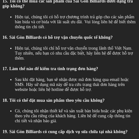
15. Tôi có thể mua các sản phẩm của Sài Gòn Billiards dưới dạng trả
góp không?
Hiện tại, chúng tôi có hỗ trợ chương trình trả góp cho các sản phẩm
bàn bida và cơ bida với lãi suất ưu đãi. Vui lòng liên hệ để biết thêm
thông tin chi tiết.
16. Sài Gòn Billiards có hỗ trợ vận chuyển quốc tế không?
Hiện tại, chúng tôi chỉ hỗ trợ vận chuyển trong lãnh thổ Việt Nam.
Tuy nhiên, nếu bạn có nhu cầu đặc biệt, hãy liên hệ để được hỗ trợ
thêm.
17. Làm thế nào để kiểm tra tình trạng đơn hàng?
Sau khi đặt hàng, bạn sẽ nhận được mã đơn hàng qua email hoặc
SMS. Hãy sử dụng mã này để tra cứu trạng thái đơn hàng trên
website hoặc liên hệ hotline để được hỗ trợ.
18. Tôi có thể đặt mua sản phẩm theo yêu cầu không?
Có, chúng tôi nhận thiết kế và sản xuất bàn bida hoặc các phụ kiện
theo yêu cầu riêng của khách hàng. Liên hệ để cung cấp thông tin
chi tiết và nhận báo giá.
19. Sài Gòn Billiards có cung cấp dịch vụ sửa chữa tại nhà không?