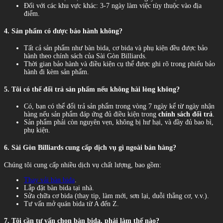
Đối với các khu vực khác: 3-7 ngày làm việc tùy thuộc vào địa
điểm.
4. Sản phẩm có được bảo hành không?
Tất cả sản phẩm như bàn bida, cơ bida và phụ kiện đều được bảo
hành theo chính sách của Sài Gòn Billiards.
Thời gian bảo hành và điều kiện cụ thể được ghi rõ trong phiếu bảo
hành đi kèm sản phẩm.
5. Tôi có thể đổi trả sản phẩm nếu không hài lòng không?
Có, bạn có thể đổi trả sản phẩm trong vòng 7 ngày kể từ ngày nhận
hàng nếu sản phẩm đáp ứng đủ điều kiện trong
chính sách đổi trả
.
Sản phẩm phải còn nguyên vẹn, không bị hư hại, và đầy đủ bao bì,
phụ kiện.
6. Sài Gòn Billiards cung cấp dịch vụ gì ngoài bán hàng?
Chúng tôi cung cấp nhiều dịch vụ chất lượng, bao gồm:
Thay vải bàn bida
.
Lắp đặt bàn bida tại nhà.
Sửa chữa cơ bida (thay tip, làm mới, sơn lại, duỗi thẳng cơ, v.v.).
Tư vấn mở quán bida từ A đến Z.
7. Tôi cần tư vấn chọn bàn bida, phải làm thế nào?