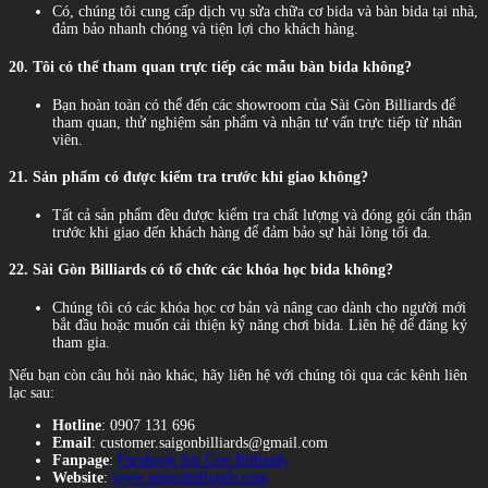
Có, chúng tôi cung cấp dịch vụ sửa chữa cơ bida và bàn bida tại nhà,
đảm bảo nhanh chóng và tiện lợi cho khách hàng.
20. Tôi có thể tham quan trực tiếp các mẫu bàn bida không?
Bạn hoàn toàn có thể đến các showroom của Sài Gòn Billiards để
tham quan, thử nghiệm sản phẩm và nhận tư vấn trực tiếp từ nhân
viên.
21. Sản phẩm có được kiểm tra trước khi giao không?
Tất cả sản phẩm đều được kiểm tra chất lượng và đóng gói cẩn thận
trước khi giao đến khách hàng để đảm bảo sự hài lòng tối đa.
22. Sài Gòn Billiards có tổ chức các khóa học bida không?
Chúng tôi có các khóa học cơ bản và nâng cao dành cho người mới
bắt đầu hoặc muốn cải thiện kỹ năng chơi bida. Liên hệ để đăng ký
tham gia.
Nếu bạn còn câu hỏi nào khác, hãy liên hệ với chúng tôi qua các kênh liên
lạc sau:
Hotline
: 0907 131 696
Email
:
customer.saigonbilliards@gmail.com
Fanpage
:
Facebook Sài Gòn Billiards
Website
:
www.saigonbilliards.com