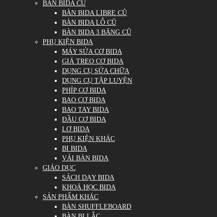
BÀN BIDA CŨ
BÀN BIDA LIBRE CŨ
BÀN BIDA LỖ CŨ
BÀN BIDA 3 BĂNG CŨ
PHỤ KIỆN BIDA
MÁY SỬA CƠ BIDA
GIÁ TREO CƠ BIDA
DỤNG CỤ SỬA CHỮA
DỤNG CỤ TẬP LUYỆN
PHÍP CƠ BIDA
BAO CƠ BIDA
BAO TAY BIDA
ĐẦU CƠ BIDA
LƠ BIDA
PHỤ KIỆN KHÁC
BI BIDA
VẢI BÀN BIDA
GIÁO DỤC
SÁCH DẠY BIDA
KHOÁ HỌC BIDA
SẢN PHẨM KHÁC
BÀN SHUFFLEBOARD
BÀN BI LẮC