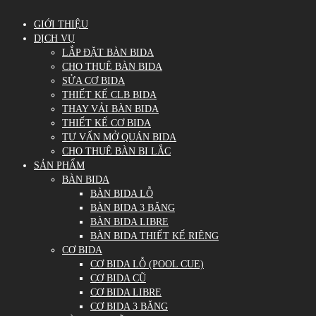
GIỚI THIỆU
DỊCH VỤ
LẮP ĐẶT BÀN BIDA
CHO THUÊ BÀN BIDA
SỬA CƠ BIDA
THIẾT KẾ CLB BIDA
THAY VẢI BÀN BIDA
THIẾT KẾ CƠ BIDA
TƯ VẤN MỞ QUÁN BIDA
CHO THUÊ BÀN BI LẮC
SẢN PHẨM
BÀN BIDA
BÀN BIDA LỖ
BÀN BIDA 3 BĂNG
BÀN BIDA LIBRE
BÀN BIDA THIẾT KẾ RIÊNG
CƠ BIDA
CƠ BIDA LỖ (POOL CUE)
CƠ BIDA CŨ
CƠ BIDA LIBRE
CƠ BIDA 3 BĂNG