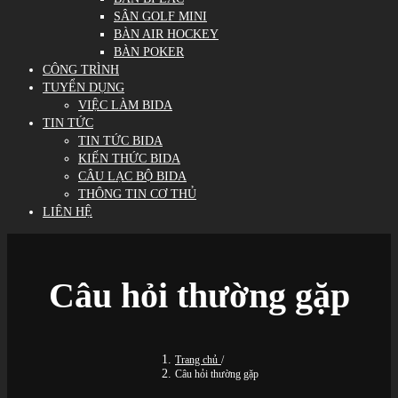
SÂN GOLF MINI
BÀN AIR HOCKEY
BÀN POKER
CÔNG TRÌNH
TUYỂN DỤNG
VIỆC LÀM BIDA
TIN TỨC
TIN TỨC BIDA
KIẾN THỨC BIDA
CÂU LẠC BỘ BIDA
THÔNG TIN CƠ THỦ
LIÊN HỆ
Câu hỏi thường gặp
Trang chủ
/
Câu hỏi thường gặp