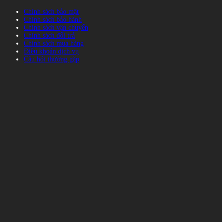
Chính sách bảo mật
Chính sách bảo hành
Chính sách vận chuyển
Chính sách đổi trả
Chính sách mua hàng
Điều khoản dịch vụ
Câu hỏi thường gặp
BẢN ĐỒ