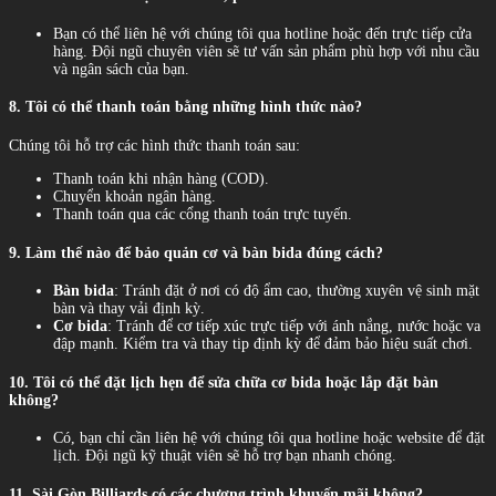
Bạn có thể liên hệ với chúng tôi qua hotline hoặc đến trực tiếp cửa
hàng. Đội ngũ chuyên viên sẽ tư vấn sản phẩm phù hợp với nhu cầu
và ngân sách của bạn.
8. Tôi có thể thanh toán bằng những hình thức nào?
Chúng tôi hỗ trợ các hình thức thanh toán sau:
Thanh toán khi nhận hàng (COD).
Chuyển khoản ngân hàng.
Thanh toán qua các cổng thanh toán trực tuyến.
9. Làm thế nào để bảo quản cơ và bàn bida đúng cách?
Bàn bida
: Tránh đặt ở nơi có độ ẩm cao, thường xuyên vệ sinh mặt
bàn và thay vải định kỳ.
Cơ bida
: Tránh để cơ tiếp xúc trực tiếp với ánh nắng, nước hoặc va
đập mạnh. Kiểm tra và thay tip định kỳ để đảm bảo hiệu suất chơi.
10. Tôi có thể đặt lịch hẹn để sửa chữa cơ bida hoặc lắp đặt bàn
không?
Có, bạn chỉ cần liên hệ với chúng tôi qua hotline hoặc website để đặt
lịch. Đội ngũ kỹ thuật viên sẽ hỗ trợ bạn nhanh chóng.
11. Sài Gòn Billiards có các chương trình khuyến mãi không?