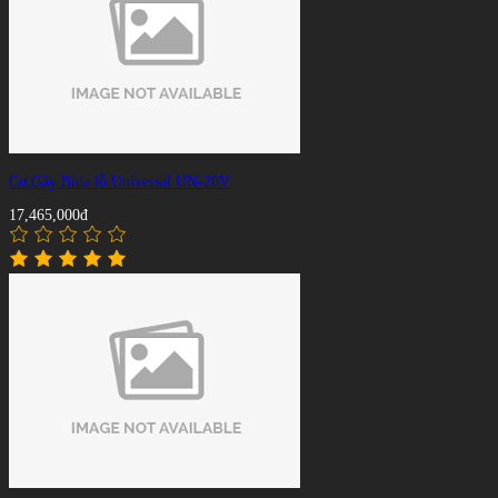
Cơ,Gậy Bida lỗ Universal UN-20V
17,465,000đ