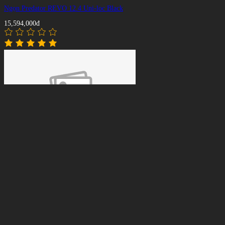
Ngọn Predator REVO 12.4 Uni-loc Black
15,594,000đ
Cơ,Gậy Bida lỗ Universal UN-40V
19,500,000đ