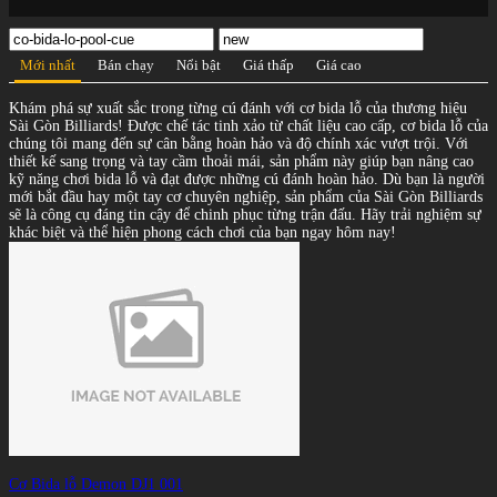
Mới nhất
Bán chạy
Nổi bật
Giá thấp
Giá cao
Khám phá sự xuất sắc trong từng cú đánh với cơ bida lỗ của thương hiệu
Sài Gòn Billiards! Được chế tác tinh xảo từ chất liệu cao cấp, cơ bida lỗ của
chúng tôi mang đến sự cân bằng hoàn hảo và độ chính xác vượt trội. Với
thiết kế sang trọng và tay cầm thoải mái, sản phẩm này giúp bạn nâng cao
kỹ năng chơi bida lỗ và đạt được những cú đánh hoàn hảo. Dù bạn là người
mới bắt đầu hay một tay cơ chuyên nghiệp, sản phẩm của Sài Gòn Billiards
sẽ là công cụ đáng tin cậy để chinh phục từng trận đấu. Hãy trải nghiệm sự
khác biệt và thể hiện phong cách chơi của bạn ngay hôm nay!
Cơ Bida lỗ Demon DJ1 001