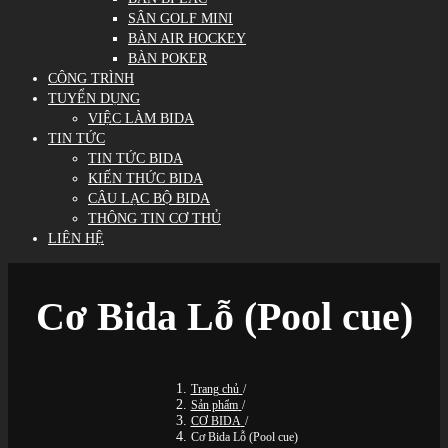
SÂN GOLF MINI
BÀN AIR HOCKEY
BÀN POKER
CÔNG TRÌNH
TUYỂN DỤNG
VIỆC LÀM BIDA
TIN TỨC
TIN TỨC BIDA
KIẾN THỨC BIDA
CÂU LẠC BỘ BIDA
THÔNG TIN CƠ THỦ
LIÊN HỆ
Cơ Bida Lỗ (Pool cue)
Trang chủ
/
Sản phẩm
/
CƠ BIDA
/
Cơ Bida Lỗ (Pool cue)