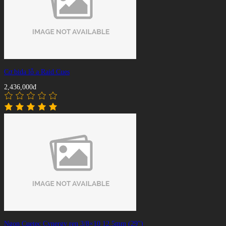
Cơ bida lỗ a Raid Cues
2,436,000đ
Ngọn Cuetec Cynergy ren 3/8×10 12.5mm (29″)