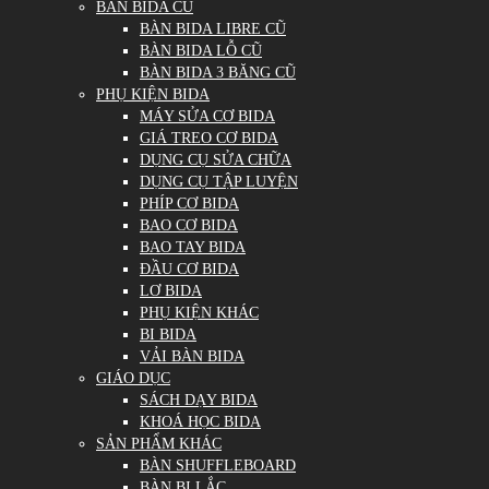
BÀN BIDA CŨ
BÀN BIDA LIBRE CŨ
BÀN BIDA LỖ CŨ
BÀN BIDA 3 BĂNG CŨ
PHỤ KIỆN BIDA
MÁY SỬA CƠ BIDA
GIÁ TREO CƠ BIDA
DỤNG CỤ SỬA CHỮA
DỤNG CỤ TẬP LUYỆN
PHÍP CƠ BIDA
BAO CƠ BIDA
BAO TAY BIDA
ĐẦU CƠ BIDA
LƠ BIDA
PHỤ KIỆN KHÁC
BI BIDA
VẢI BÀN BIDA
GIÁO DỤC
SÁCH DẠY BIDA
KHOÁ HỌC BIDA
SẢN PHẨM KHÁC
BÀN SHUFFLEBOARD
BÀN BI LẮC