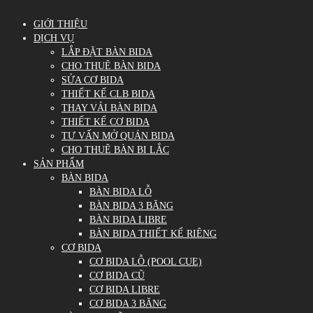
GIỚI THIỆU
DỊCH VỤ
LẮP ĐẶT BÀN BIDA
CHO THUÊ BÀN BIDA
SỬA CƠ BIDA
THIẾT KẾ CLB BIDA
THAY VẢI BÀN BIDA
THIẾT KẾ CƠ BIDA
TƯ VẤN MỞ QUÁN BIDA
CHO THUÊ BÀN BI LẮC
SẢN PHẨM
BÀN BIDA
BÀN BIDA LỖ
BÀN BIDA 3 BĂNG
BÀN BIDA LIBRE
BÀN BIDA THIẾT KẾ RIÊNG
CƠ BIDA
CƠ BIDA LỖ (POOL CUE)
CƠ BIDA CŨ
CƠ BIDA LIBRE
CƠ BIDA 3 BĂNG