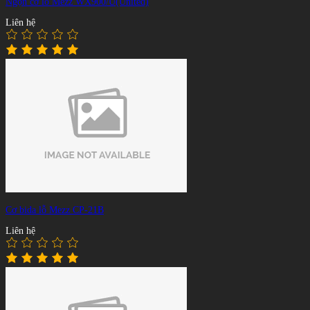
Ngọn cơ lỗ Mezz WX900/U(United)
Liên hệ
Cơ bida lỗ Mezz CP-21B
Liên hệ