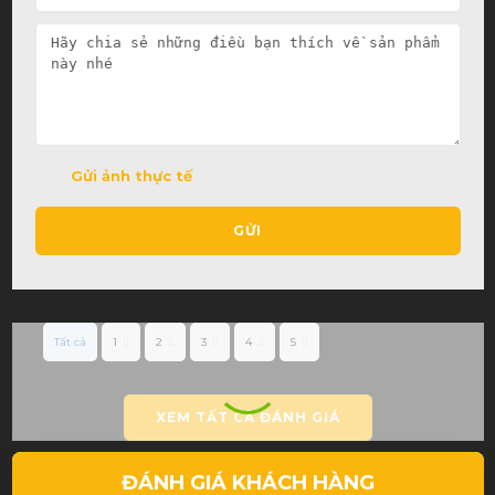
Gửi ảnh thực tế
GỬI
Tất cả
1
2
3
4
5
XEM TẤT CẢ ĐÁNH GIÁ
ĐÁNH GIÁ KHÁCH HÀNG