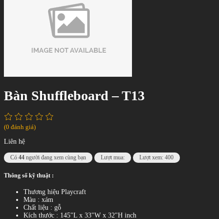
Bàn Shuffleboard – T13
(0 đánh giá)
Liên hệ
Có
44
người đang xem cùng bạn
Lượt mua:
Lượt xem: 400
Thông số kỹ thuật :
Thương hiệu Playcraft
Màu : xám
Chất liệu : gỗ
Kích thước : 145"L x 33"W x 32"H inch