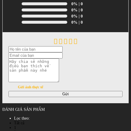
0%
| 0
0%
| 0
0%
| 0
0%
| 0
Gửi ảnh thực tế
Gửi
ĐÁNH GIÁ SẢN PHẨM
Lọc theo:
Tất cả
1