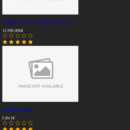
Cơ Bida Libre/3C Cẩn Đá Bào Ngư - CH17
12,000,000đ
Bàn Poker SGB32
Liên hệ