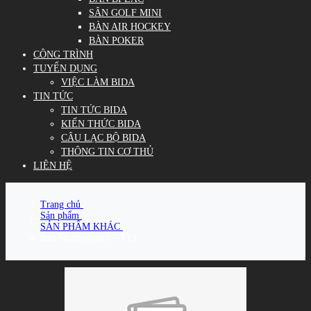
SÂN GOLF MINI
BÀN AIR HOCKEY
BÀN POKER
CÔNG TRÌNH
TUYỂN DỤNG
VIỆC LÀM BIDA
TIN TỨC
TIN TỨC BIDA
KIẾN THỨC BIDA
CÂU LẠC BỘ BIDA
THÔNG TIN CƠ THỦ
LIÊN HỆ
Trang chủ
/
Sản phẩm
/
SẢN PHẨM KHÁC
/
Bàn Shuffleboard – T13