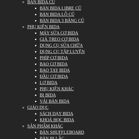
BÀN BIDA CŨ
BÀN BIDA LIBRE CŨ
BÀN BIDA LỖ CŨ
BÀN BIDA 3 BĂNG CŨ
PHỤ KIỆN BIDA
MÁY SỬA CƠ BIDA
GIÁ TREO CƠ BIDA
DỤNG CỤ SỬA CHỮA
DỤNG CỤ TẬP LUYỆN
PHÍP CƠ BIDA
BAO CƠ BIDA
BAO TAY BIDA
ĐẦU CƠ BIDA
LƠ BIDA
PHỤ KIỆN KHÁC
BI BIDA
VẢI BÀN BIDA
GIÁO DỤC
SÁCH DẠY BIDA
KHOÁ HỌC BIDA
SẢN PHẨM KHÁC
BÀN SHUFFLEBOARD
BÀN BI LẮC