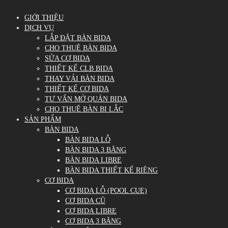
GIỚI THIỆU
DỊCH VỤ
LẮP ĐẶT BÀN BIDA
CHO THUÊ BÀN BIDA
SỬA CƠ BIDA
THIẾT KẾ CLB BIDA
THAY VẢI BÀN BIDA
THIẾT KẾ CƠ BIDA
TƯ VẤN MỞ QUÁN BIDA
CHO THUÊ BÀN BI LẮC
SẢN PHẨM
BÀN BIDA
BÀN BIDA LỖ
BÀN BIDA 3 BĂNG
BÀN BIDA LIBRE
BÀN BIDA THIẾT KẾ RIÊNG
CƠ BIDA
CƠ BIDA LỖ (POOL CUE)
CƠ BIDA CŨ
CƠ BIDA LIBRE
CƠ BIDA 3 BĂNG