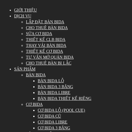
GIỚI THIỆU
DỊCH VỤ
LẮP ĐẶT BÀN BIDA
CHO THUÊ BÀN BIDA
SỬA CƠ BIDA
THIẾT KẾ CLB BIDA
THAY VẢI BÀN BIDA
THIẾT KẾ CƠ BIDA
TƯ VẤN MỞ QUÁN BIDA
CHO THUÊ BÀN BI LẮC
SẢN PHẨM
BÀN BIDA
BÀN BIDA LỖ
BÀN BIDA 3 BĂNG
BÀN BIDA LIBRE
BÀN BIDA THIẾT KẾ RIÊNG
CƠ BIDA
CƠ BIDA LỖ (POOL CUE)
CƠ BIDA CŨ
CƠ BIDA LIBRE
CƠ BIDA 3 BĂNG