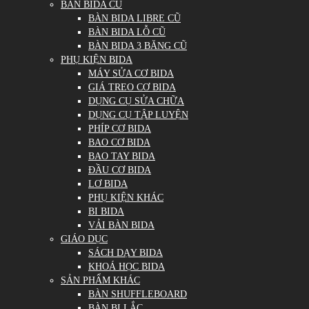
BÀN BIDA CŨ
BÀN BIDA LIBRE CŨ
BÀN BIDA LỖ CŨ
BÀN BIDA 3 BĂNG CŨ
PHỤ KIỆN BIDA
MÁY SỬA CƠ BIDA
GIÁ TREO CƠ BIDA
DỤNG CỤ SỬA CHỮA
DỤNG CỤ TẬP LUYỆN
PHÍP CƠ BIDA
BAO CƠ BIDA
BAO TAY BIDA
ĐẦU CƠ BIDA
LƠ BIDA
PHỤ KIỆN KHÁC
BI BIDA
VẢI BÀN BIDA
GIÁO DỤC
SÁCH DẠY BIDA
KHOÁ HỌC BIDA
SẢN PHẨM KHÁC
BÀN SHUFFLEBOARD
BÀN BI LẮC