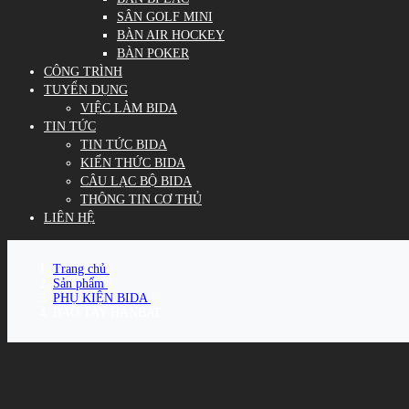
SÂN GOLF MINI
BÀN AIR HOCKEY
BÀN POKER
CÔNG TRÌNH
TUYỂN DỤNG
VIỆC LÀM BIDA
TIN TỨC
TIN TỨC BIDA
KIẾN THỨC BIDA
CÂU LẠC BỘ BIDA
THÔNG TIN CƠ THỦ
LIÊN HỆ
Trang chủ
/
Sản phẩm
/
PHỤ KIỆN BIDA
/
BAO TAY HANBAT