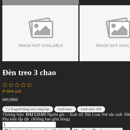
Đèn treo 3 chao
(0 đánh giá)
600,000đ
Có
3
người đang xem cùng bạn
Lượt mua:
Lượt xem: 420
Thương hiệu:
ĐÀI LOAN
Nguồn gốc – Xuất xứ: Đài Loan Nơi sản xuất: Đà
Phụ kiện lắp đặt (Không bao gồm bóng)