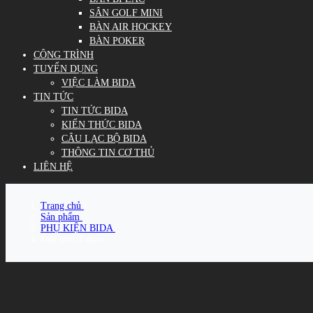
SÂN GOLF MINI
BÀN AIR HOCKEY
BÀN POKER
CÔNG TRÌNH
TUYỂN DỤNG
VIỆC LÀM BIDA
TIN TỨC
TIN TỨC BIDA
KIẾN THỨC BIDA
CÂU LẠC BỘ BIDA
THÔNG TIN CƠ THỦ
LIÊN HỆ
Trang chủ
/
Sản phẩm
/
PHỤ KIỆN BIDA
/
Đèn treo 3 chao