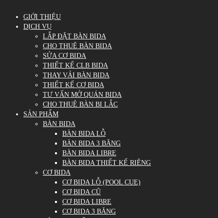
GIỚI THIỆU
DỊCH VỤ
LẮP ĐẶT BÀN BIDA
CHO THUÊ BÀN BIDA
SỬA CƠ BIDA
THIẾT KẾ CLB BIDA
THAY VẢI BÀN BIDA
THIẾT KẾ CƠ BIDA
TƯ VẤN MỞ QUÁN BIDA
CHO THUÊ BÀN BI LẮC
SẢN PHẨM
BÀN BIDA
BÀN BIDA LỖ
BÀN BIDA 3 BĂNG
BÀN BIDA LIBRE
BÀN BIDA THIẾT KẾ RIÊNG
CƠ BIDA
CƠ BIDA LỖ (POOL CUE)
CƠ BIDA CŨ
CƠ BIDA LIBRE
CƠ BIDA 3 BĂNG