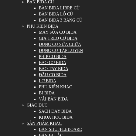
BÀN BIDA CŨ
BÀN BIDA LIBRE CŨ
BÀN BIDA LỖ CŨ
BÀN BIDA 3 BĂNG CŨ
PHỤ KIỆN BIDA
MÁY SỬA CƠ BIDA
GIÁ TREO CƠ BIDA
DỤNG CỤ SỬA CHỮA
DỤNG CỤ TẬP LUYỆN
PHÍP CƠ BIDA
BAO CƠ BIDA
BAO TAY BIDA
ĐẦU CƠ BIDA
LƠ BIDA
PHỤ KIỆN KHÁC
BI BIDA
VẢI BÀN BIDA
GIÁO DỤC
SÁCH DẠY BIDA
KHOÁ HỌC BIDA
SẢN PHẨM KHÁC
BÀN SHUFFLEBOARD
BÀN BI LẮC