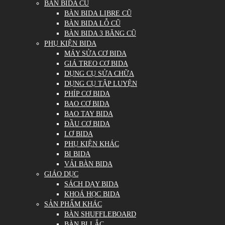
BÀN BIDA CŨ
BÀN BIDA LIBRE CŨ
BÀN BIDA LỖ CŨ
BÀN BIDA 3 BĂNG CŨ
PHỤ KIỆN BIDA
MÁY SỬA CƠ BIDA
GIÁ TREO CƠ BIDA
DỤNG CỤ SỬA CHỮA
DỤNG CỤ TẬP LUYỆN
PHÍP CƠ BIDA
BAO CƠ BIDA
BAO TAY BIDA
ĐẦU CƠ BIDA
LƠ BIDA
PHỤ KIỆN KHÁC
BI BIDA
VẢI BÀN BIDA
GIÁO DỤC
SÁCH DẠY BIDA
KHOÁ HỌC BIDA
SẢN PHẨM KHÁC
BÀN SHUFFLEBOARD
BÀN BI LẮC