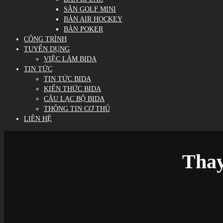
SÂN GOLF MINI
BÀN AIR HOCKEY
BÀN POKER
CÔNG TRÌNH
TUYỂN DỤNG
VIỆC LÀM BIDA
TIN TỨC
TIN TỨC BIDA
KIẾN THỨC BIDA
CÂU LẠC BỘ BIDA
THÔNG TIN CƠ THỦ
LIÊN HỆ
Thay