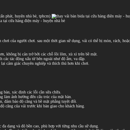
tấn phát, huyện nhà bè, tphcm)
chơi của người chơi. sau một thời gian sử dụng, vải có thể bị mòn, rách, hoặc
n, không bị cản trở bởi các chỗ lồi lõm, xù xì trên bề mặt.
nh các tác động xấu từ bên ngoài như độ ẩm, va đập.
ại cảm giác chuyên nghiệp và thích thú hơn khi chơi.
g bàn, xác định các lỗi cần sửa chữa.
ông làm ảnh hưởng đến cấu trúc của mặt bàn.
ẩn, đảm bảo độ căng và bề mặt phẳng tuyệt đối.
độ căng của vải trước khi bàn giao cho khách hàng.
c đa dạng và độ bền cao, phù hợp với từng nhu cầu sử dụng.