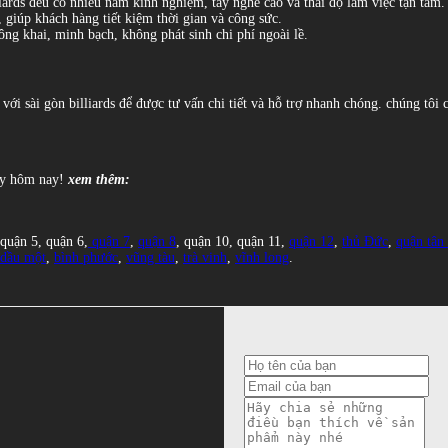
liards đều có nhiều năm kinh nghiệm, tay nghề cao và thái độ làm việc tận tâm.
, giúp khách hàng tiết kiệm thời gian và công sức.
ông khai, minh bạch, không phát sinh chi phí ngoài lề.
 với sài gòn billiards để được tư vấn chi tiết và hỗ trợ nhanh chóng. chúng tôi
gay hôm nay!
xem thêm:
 quận 5, quận 6,
quận 7
,
quận 8
, quận 10, quận 11,
quận 12
,
thủ Đức
,
quận tân
 dầu một
,
bình phước
,
vũng tàu
,
trà vinh
,
vĩnh long
.