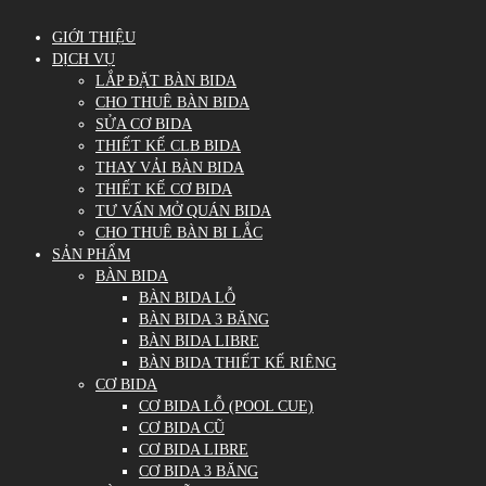
GIỚI THIỆU
DỊCH VỤ
LẮP ĐẶT BÀN BIDA
CHO THUÊ BÀN BIDA
SỬA CƠ BIDA
THIẾT KẾ CLB BIDA
THAY VẢI BÀN BIDA
THIẾT KẾ CƠ BIDA
TƯ VẤN MỞ QUÁN BIDA
CHO THUÊ BÀN BI LẮC
SẢN PHẨM
BÀN BIDA
BÀN BIDA LỖ
BÀN BIDA 3 BĂNG
BÀN BIDA LIBRE
BÀN BIDA THIẾT KẾ RIÊNG
CƠ BIDA
CƠ BIDA LỖ (POOL CUE)
CƠ BIDA CŨ
CƠ BIDA LIBRE
CƠ BIDA 3 BĂNG