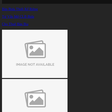
Bàn Bida Thiết Kế Riêng
Tư Vấn Mở CLB Bida
Cho Thuê Bàn Bia