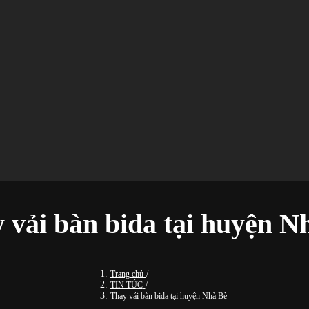
 vải bàn bida tại huyện N
Trang chủ
/
TIN TỨC
/
Thay vải bàn bida tại huyện Nhà Bè