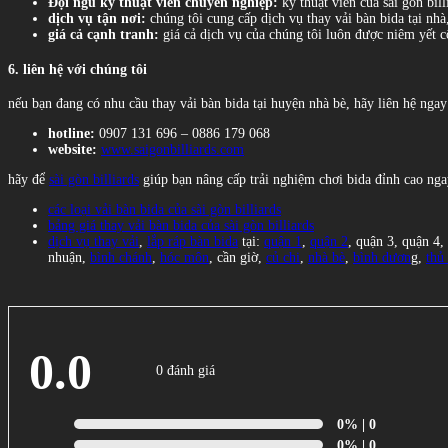
Đội ngũ kỹ thuật viên chuyên nghiệp:
kỹ thuật viên của sài gòn bil
dịch vụ tận nơi:
chúng tôi cung cấp dịch vụ thay vải bàn bida tại nhà
giá cả cạnh tranh:
giá cả dịch vụ của chúng tôi luôn được niêm yết c
6. liên hệ với chúng tôi
nếu bạn đang có nhu cầu thay vải bàn bida tại huyện nhà bè, hãy liên hệ ngay
hotline:
0907 131 696 – 0886 179 068
website:
www.saigonbilliards.com
hãy để
sài gòn billiards
giúp bạn nâng cấp trải nghiệm chơi bida đỉnh cao n
các loại vải bàn bida của sài gòn billiards
bảng giá thay vải bàn bida của sài gòn billiards
dịch vụ thay vải
,
lắp ráp bàn bida
tại:
quận 1
,
quận 2
, quận 3, quận 4,
nhuận,
bình chánh
,
hóc môn
, cần giờ,
củ chi
,
nhà bè
,
bình dươn
g,
thủ
0.0
0 đánh giá
0%
| 0
0%
| 0