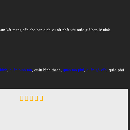
 cam kết mang đến cho bạn dịch vụ tốt nhất với mức giá hợp lý nhất.
 bình
,
quận bình tân
, quận bình thạnh,
quận tân phú
,
quận gò vấp
, quận phú