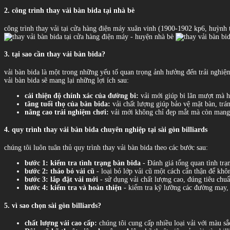
2. công trình thay vải bàn bida tại nhà bè
công trình thay vải tại cửa hàng điện máy xuân vinh (1900-1902 kp6, huỳnh 
3. tại sao cần thay vải bàn bida?
vải bàn bida là một trong những yếu tố quan trọng ảnh hưởng đến trải nghiệm 
vải bàn bida sẽ mang lại những lợi ích sau:
cải thiện độ chính xác của đường bi:
vải mới giúp bi lăn mượt mà hơ
tăng tuổi thọ của bàn bida:
vải chất lượng giúp bảo vệ mặt bàn, trá
nâng cao trải nghiệm chơi:
vải mới không chỉ đẹp mắt mà còn mang l
4. quy trình thay vải bàn bida chuyên nghiệp tại sài gòn billiards
chúng tôi luôn tuân thủ quy trình thay vải bàn bida theo các bước sau:
bước 1: kiểm tra tình trạng bàn bida
- Đánh giá tổng quan tình trạn
bước 2: tháo bỏ vải cũ
- loại bỏ lớp vải cũ một cách cẩn thận để kh
bước 3: lắp đặt vải mới
- sử dụng vải chất lượng cao, đúng tiêu chu
bước 4: kiểm tra và hoàn thiện
- kiểm tra kỹ lưỡng các đường may, 
5. vì sao chọn sài gòn billiards?
chất lượng vải cao cấp:
chúng tôi cung cấp nhiều loại vải với màu sắ