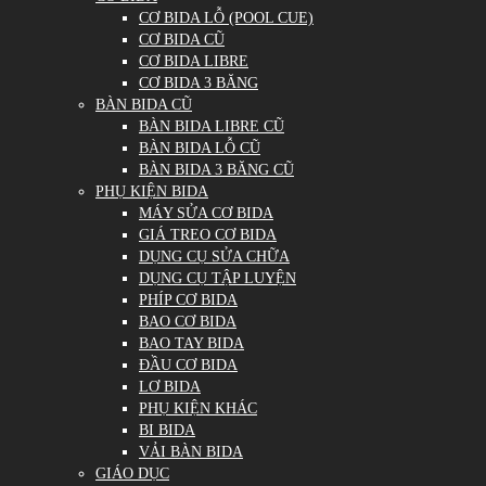
CƠ BIDA LỖ (POOL CUE)
CƠ BIDA CŨ
CƠ BIDA LIBRE
CƠ BIDA 3 BĂNG
BÀN BIDA CŨ
BÀN BIDA LIBRE CŨ
BÀN BIDA LỖ CŨ
BÀN BIDA 3 BĂNG CŨ
PHỤ KIỆN BIDA
MÁY SỬA CƠ BIDA
GIÁ TREO CƠ BIDA
DỤNG CỤ SỬA CHỮA
DỤNG CỤ TẬP LUYỆN
PHÍP CƠ BIDA
BAO CƠ BIDA
BAO TAY BIDA
ĐẦU CƠ BIDA
LƠ BIDA
PHỤ KIỆN KHÁC
BI BIDA
VẢI BÀN BIDA
GIÁO DỤC