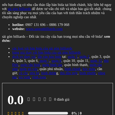
nếu bạn đang có nhu cầu tháo lắp bàn bida tại bình chánh, hãy liên hệ ngay
với
sài gòn billiards
để được tư vấn chi tiết và nhận báo giá tốt nhất. chúng
tôi sẵn sàng phục vụ mọi yêu cầu của bạn với tinh thần trách nhiệm và
chuyên nghiệp cao nhất.
hotline:
0907 131 696 – 0886 179 068
website:
www.saigonbilliards.com
sài gòn billiards – Đối tác tin cậy của bạn trong mọi nhu cầu về bida!
xem
thêm:
các loại vải bàn bida của sài gòn billiards
bảng giá thay vải bàn bida của sài gòn billiards
dịch vụ thay vải
,
lắp ráp bàn bida
tại:
quận 1
,
quận 2
, quận 3, quận
4, quận 5, quận 6,
quận 7
,
quận 8
, quận 10, quận 11,
quận 12
,
thủ
Đức
,
quận tân bình
,
quận bình tân
, quận bình thạnh,
quận tân
phú
,
quận gò vấp
, quận phú nhuận,
bình chánh
,
hóc môn
, cần
giờ,
củ chi
,
nhà bè
,
bình dươn
g,
thủ dầu một
,
bình phước
,
vũng
tàu
,
trà vinh
,
vĩnh long
.
0.0
0 đánh giá
0%
| 0