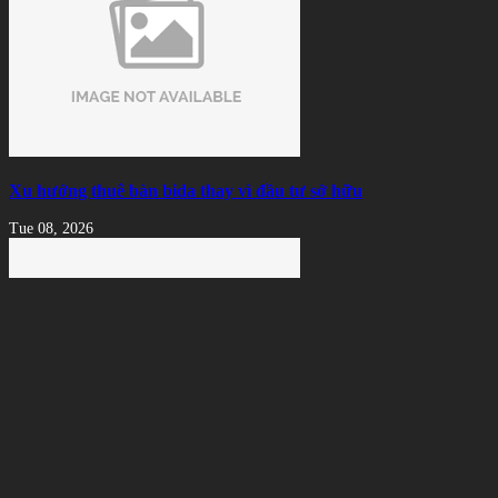
Xu hướng thuê bàn bida thay vì đầu tư sở hữu
Tue 08, 2026
Ngọn Cơ Bida Bị Nứt: Nguyên Nhân, Dấu Hiệu Và Cách Xử