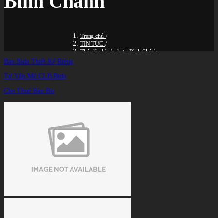
Bình Chánh
Trang chủ
/
TIN TỨC
/
Tháo lắp bàn bida tại Bình Chánh
Bàn Bida Thiết Kế Riêng
Tư Vấn Mở CLB Bida
Cho Thuê Bàn Bia