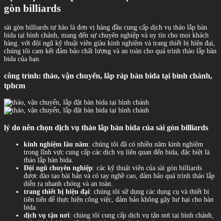
gòn billiards
sài gòn billiards tự hào là đơn vị hàng đầu cung cấp dịch vụ tháo lắp bàn
bida tại bình chánh, mang đến sự chuyên nghiệp và uy tín cho mọi khách
hàng. với đội ngũ kỹ thuật viên giàu kinh nghiệm và trang thiết bị hiện đại,
chúng tôi cam kết đảm bảo chất lượng và an toàn cho quá trình tháo lắp bàn
bida của bạn.
công trình: tháo, vận chuyển, lắp ráp bàn bida tại bình chánh,
tphcm
lý do nên chọn dịch vụ tháo lắp bàn bida của sài gòn billiards
kinh nghiệm lâu năm
: chúng tôi đã có nhiều năm kinh nghiệm
trong lĩnh vực cung cấp các dịch vụ liên quan đến bida, đặc biệt là
tháo lắp bàn bida.
Đội ngũ chuyên nghiệp
: các kỹ thuật viên của sài gòn billiards
được đào tạo bài bản và có tay nghề cao, đảm bảo quá trình tháo lắp
diễn ra nhanh chóng và an toàn.
trang thiết bị hiện đại
: chúng tôi sử dụng các dụng cụ và thiết bị
tiên tiến để thực hiện công việc, đảm bảo không gây hư hại cho bàn
bida.
dịch vụ tận nơi
: chúng tôi cung cấp dịch vụ tận nơi tại bình chánh,