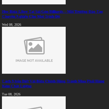
Học Bida Libre Tại Sài Gòn Billiards – Môi Trường Đào Tạo
Chuyên Nghiệp Cho Mọi Trình Độ
Wed 08, 2026
Cách Nhận Biết Vải Bida Chính Hãng Tránh Mua Phải Hàng
Kém Chất Lượng
Tue 08, 2026