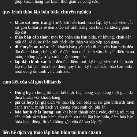
giúp khách hàng tiết kiệm thời gian và công sức.
quy trình tháo lắp bàn bida chuyên nghiệp
khảo sát hiện trạng
: trước khi tiến hành tháo lắp, kỹ thuật viên của
sài gòn billiards sẽ đến khảo sát tình trạng bàn bida và không gian
lắp đặt.
tháo bàn cẩn thận
: mọi bộ phận của bàn bida, từ khung, chân đến
mặt đá, sẽ được tháo một cách cẩn thận và sắp xếp gọn gàng.
di chuyển an toàn
: nếu khách hàng yêu cầu di chuyển bàn bida đến
địa điểm khác, chúng tôi sẽ đảm bảo quá trình vận chuyển diễn ra an
toàn, không gây trầy xước hoặc hỏng hóc.
lắp đặt chính xác
: khi đến địa điểm mới, kỹ thuật viên sẽ tiến hành
lắp ráp lại bàn bida theo đúng quy trình kỹ thuật, đảm bảo bàn bida
hoạt động ổn định và chính xác.
cam kết của sài gòn billiards
Đúng hẹn
: chúng tôi cam kết thực hiện công việc đúng thời gian đã
thỏa thuận với khách hàng.
giá cả hợp lý
: giá dịch vụ tháo lắp bàn bida tại sài gòn billiards luôn
cạnh tranh, minh bạch và không phát sinh chi phí ẩn.
bảo hành chất lượng
: sau khi hoàn thành công việc, chúng tôi cung
cấp chính sách bảo hành cho dịch vụ tháo lắp bàn bida, đảm bảo bàn
bida hoạt động tốt và không gặp vấn đề sau lắp đặt.
liên hệ dịch vụ tháo lắp bàn bida tại bình chánh