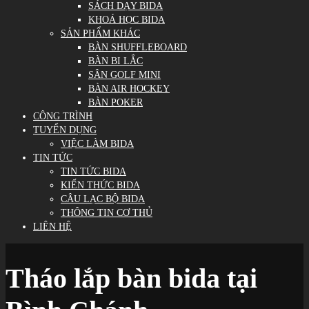
SÁCH DẠY BIDA
KHOÁ HỌC BIDA
SẢN PHẨM KHÁC
BÀN SHUFFLEBOARD
BÀN BI LẮC
SÂN GOLF MINI
BÀN AIR HOCKEY
BÀN POKER
CÔNG TRÌNH
TUYỂN DỤNG
VIỆC LÀM BIDA
TIN TỨC
TIN TỨC BIDA
KIẾN THỨC BIDA
CÂU LẠC BỘ BIDA
THÔNG TIN CƠ THỦ
LIÊN HỆ
Tháo lắp bàn bida tại