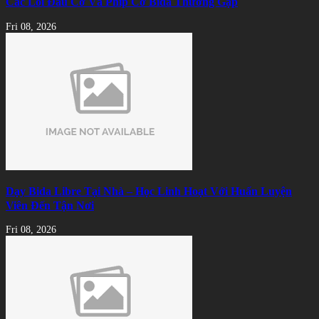
Các Lỗi Đầu Cơ Và Phíp Cơ Bida Thường Gặp
Fri 08, 2026
Dạy Bida Libre Tại Nhà – Học Linh Hoạt Với Huấn Luyện
Viên Đến Tận Nơi
Fri 08, 2026