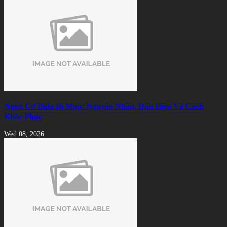
Ngọn Cơ Bida Bị Móp: Nguyên Nhân, Dấu Hiệu Và Cách
Khắc Phục
Wed 08, 2026