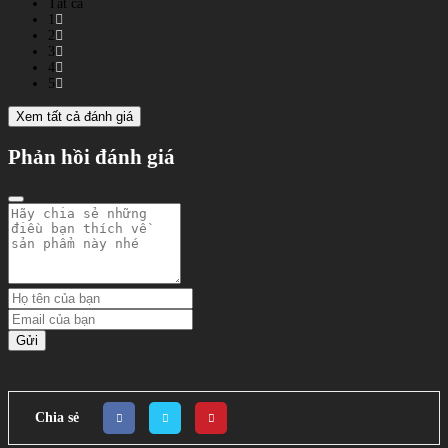
Tất cả
1
2
3
4
5
Xem tất cả đánh giá
Phản hồi đánh giá
Gửi
Chia sẻ