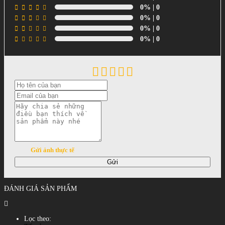
0%
| 0
0%
| 0
0%
| 0
0%
| 0
Gửi ảnh thực tế
Gửi
ĐÁNH GIÁ SẢN PHẨM
Lọc theo: