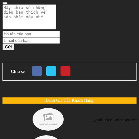
Gửi
Chia sẻ
Đánh Giá Của Khách Hàng
good price - nice service