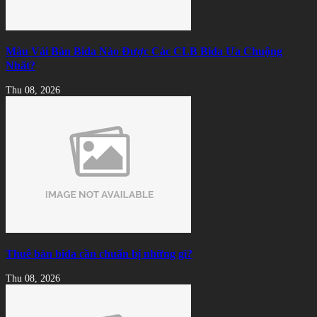
Màu Vải Bàn Bida Nào Được Các CLB Bida Ưa Chuộng
Nhất?
Thu 08, 2026
Thuê bàn bida cần chuẩn bị những gì?
Thu 08, 2026