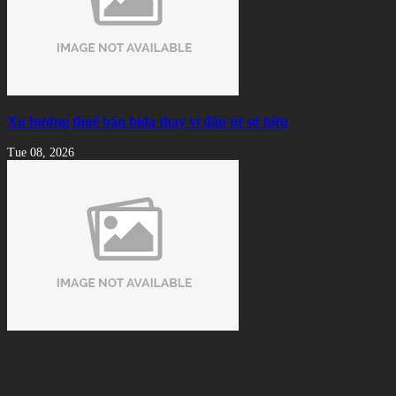
Xu hướng thuê bàn bida thay vì đầu tư sở hữu
Tue 08, 2026
Ngọn Cơ Bida Bị Nứt: Nguyên Nhân, Dấu Hiệu Và Cách Xử
Lý Hiệu Quả