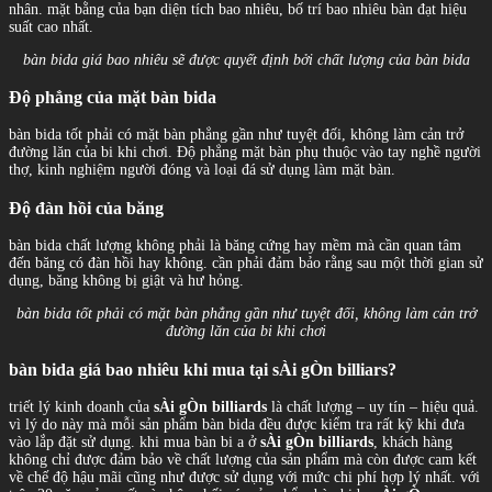
nhân. mặt bằng của bạn diện tích bao nhiêu, bố trí bao nhiêu bàn đạt hiệu
suất cao nhất.
bàn bida giá bao nhiêu sẽ được quyết định bởi chất lượng của bàn bida
Độ phẳng của mặt bàn bida
bàn bida tốt phải có mặt bàn phẳng gần như tuyệt đối, không làm cản trở
đường lăn của bi khi chơi. Độ phẳng mặt bàn phụ thuộc vào tay nghề người
thợ, kinh nghiệm người đóng và loại đá sử dụng làm mặt bàn.
Độ đàn hồi của băng
bàn bida chất lượng không phải là băng cứng hay mềm mà cần quan tâm
đến băng có đàn hồi hay không. cần phải đảm bảo rằng sau một thời gian sử
dụng, băng không bị giật và hư hỏng.
bàn bida tốt phải có mặt bàn phẳng gần như tuyệt đối, không làm cản trở
đường lăn của bi khi chơi
bàn bida giá bao nhiêu khi mua tại
sÀi gÒn billiars
?
triết lý kinh doanh của
sÀi gÒn billiards
là chất lượng – uy tín – hiệu quả.
vì lý do này mà mỗi sản phẩm bàn bida đều được kiểm tra rất kỹ khi đưa
vào lắp đặt sử dụng. khi mua bàn bi a ở
sÀi gÒn billiards
, khách hàng
không chỉ được đảm bảo về chất lượng của sản phẩm mà còn được cam kết
về chế độ hậu mãi cũng như được sử dụng với mức chi phí hợp lý nhất. với