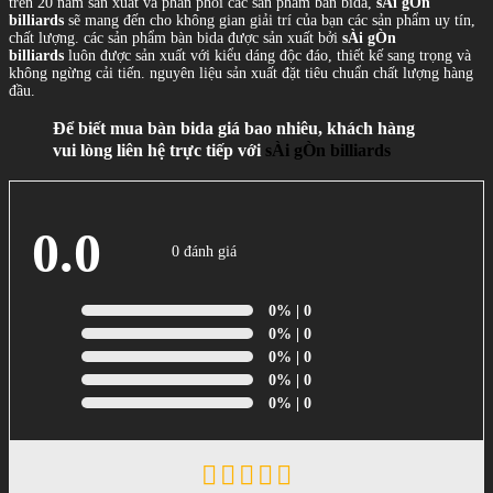
trên 20 năm sản xuất và phân phối các sản phẩm bàn bida,
sÀi gÒn
billiards
sẽ mang đến cho không gian giải trí của bạn các sản phẩm uy tín,
chất lượng. các sản phẩm bàn bida được sản xuất bởi
sÀi gÒn
billiards
luôn được sản xuất với kiểu dáng độc đáo, thiết kế sang trọng và
không ngừng cải tiến. nguyên liệu sản xuất đặt tiêu chuẩn chất lượng hàng
đầu.
Để biết mua bàn bida giá bao nhiêu, khách hàng
vui lòng liên hệ trực tiếp với
sÀi gÒn billiards
0.0
0 đánh giá
0%
| 0
0%
| 0
0%
| 0
0%
| 0
0%
| 0