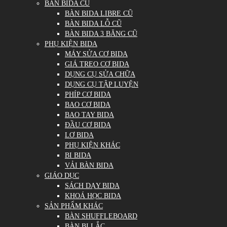
BÀN BIDA CŨ
BÀN BIDA LIBRE CŨ
BÀN BIDA LỖ CŨ
BÀN BIDA 3 BĂNG CŨ
PHỤ KIỆN BIDA
MÁY SỬA CƠ BIDA
GIÁ TREO CƠ BIDA
DỤNG CỤ SỬA CHỮA
DỤNG CỤ TẬP LUYỆN
PHÍP CƠ BIDA
BAO CƠ BIDA
BAO TAY BIDA
ĐẦU CƠ BIDA
LƠ BIDA
PHỤ KIỆN KHÁC
BI BIDA
VẢI BÀN BIDA
GIÁO DỤC
SÁCH DẠY BIDA
KHOÁ HỌC BIDA
SẢN PHẨM KHÁC
BÀN SHUFFLEBOARD
BÀN BI LẮC