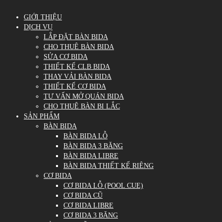
GIỚI THIỆU
DỊCH VỤ
LẮP ĐẶT BÀN BIDA
CHO THUÊ BÀN BIDA
SỬA CƠ BIDA
THIẾT KẾ CLB BIDA
THAY VẢI BÀN BIDA
THIẾT KẾ CƠ BIDA
TƯ VẤN MỞ QUÁN BIDA
CHO THUÊ BÀN BI LẮC
SẢN PHẨM
BÀN BIDA
BÀN BIDA LỖ
BÀN BIDA 3 BĂNG
BÀN BIDA LIBRE
BÀN BIDA THIẾT KẾ RIÊNG
CƠ BIDA
CƠ BIDA LỖ (POOL CUE)
CƠ BIDA CŨ
CƠ BIDA LIBRE
CƠ BIDA 3 BĂNG