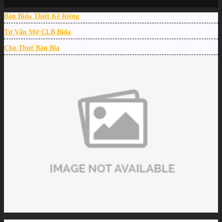
Trang chủ
/
Bàn Bida Thiết Kế Riêng
TIN TỨC
/
Bàn bida giá bao nhiêu và mua ở đâu giá tốt chất lượng cao?
Tư Vấn Mở CLB Bida
Cho Thuê Bàn Bia