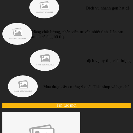
Dịch vụ nhanh gọn hạt dẻ.
Hàng chất lượng, nhân viên tư vấn nhiệt tình. Lần sau
mình sẽ ủng hộ tiếp
dịch vụ uy tín, chất lượng
Mua được cây cơ ưng ý quá! Thks shop và bạn chủ.
Tin tức mới