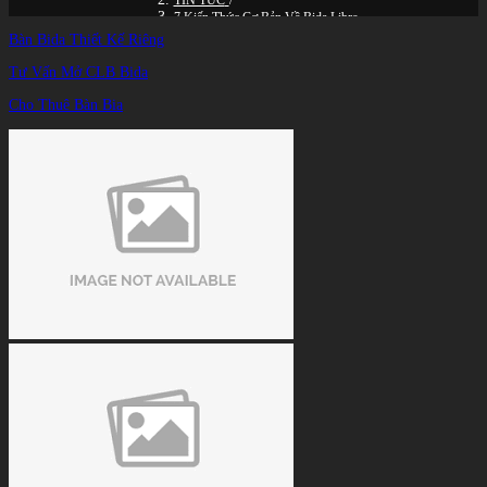
TIN TỨC
/
7 Kiến Thức Cơ Bản Về Bida Libre
Bàn Bida Thiết Kế Riêng
Tư Vấn Mở CLB Bida
Cho Thuê Bàn Bia