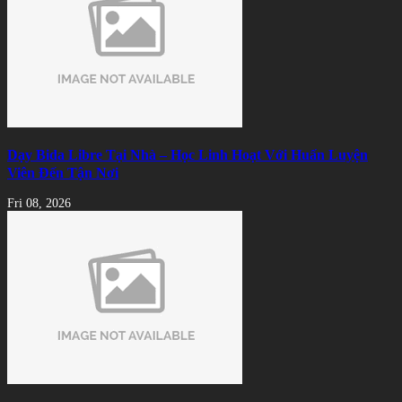
Dạy Bida Libre Tại Nhà – Học Linh Hoạt Với Huấn Luyện
Viên Đến Tận Nơi
Fri 08, 2026