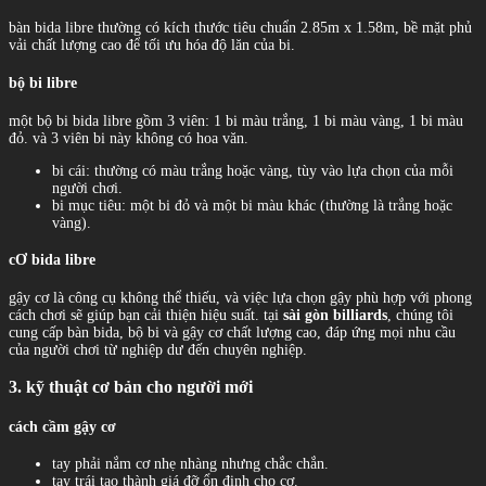
bàn bida libre thường có kích thước tiêu chuẩn 2.85m x 1.58m, bề mặt phủ
vải chất lượng cao để tối ưu hóa độ lăn của bi.
bộ bi libre
một bộ bi bida libre gồm 3 viên: 1 bi màu trắng, 1 bi màu vàng, 1 bi màu
đỏ. và 3 viên bi này không có hoa văn.
bi cái: thường có màu trắng hoặc vàng, tùy vào lựa chọn của mỗi
người chơi.
bi mục tiêu: một bi đỏ và một bi màu khác (thường là trắng hoặc
vàng).
cƠ bida libre
gậy cơ là công cụ không thể thiếu, và việc lựa chọn gậy phù hợp với phong
cách chơi sẽ giúp bạn cải thiện hiệu suất. tại
sài gòn billiards
, chúng tôi
cung cấp bàn bida, bộ bi và gậy cơ chất lượng cao, đáp ứng mọi nhu cầu
của người chơi từ nghiệp dư đến chuyên nghiệp.
3. kỹ thuật cơ bản cho người mới
cách cầm gậy cơ
tay phải nắm cơ nhẹ nhàng nhưng chắc chắn.
tay trái tạo thành giá đỡ ổn định cho cơ.