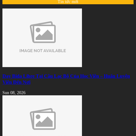
Tin tức mới
Dạy Bida Libre Tại Câu Lạc Bộ Của Học Viên – Huấn Luyện
Viên Đến Nơi
Sun 08, 2026