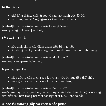
tư thế Đánh
giữ lưng thẳng, chân trước và sau tạo thành góc 45 độ.
tập trung vào đường ngắm và kiểm soát cú đánh.
[embed]https://youtube.com/shorts/kxwuqffxvec?
si=vhjza2zg6rqkoyw8[/embed]
kỸ thuẬt cƠ bẢn
xác định chính xác điểm chạm trên bi mục tiêu.
Áp dụng các kỹ thuật xoáy, đánh mạnh hoặc nhẹ tùy tình huống.
[embed]https://youtube.com/shorts/whdq6kqtvrs?
si=27sqxkviznpzoxcb[/embed]
luyện tập góc Độ
hiểu góc ra của bi chủ sau khi chạm vào bi mục tiêu thứ nhất.
hiểu góc ra của bi chủ sau khi chạm vào băng.
[embed]https://youtube.com/shorts/vd3ejbzvss4?
si=r5nkret3uj16yosn[/embed] về kỹ thuật chơi bida libre chúng ta sẽ cùng
tìm hiểu sâu hơn trong bài viết các kỹ thuật bida libre cơ bản.
4. các lỗi thường gặp và cách khắc phục