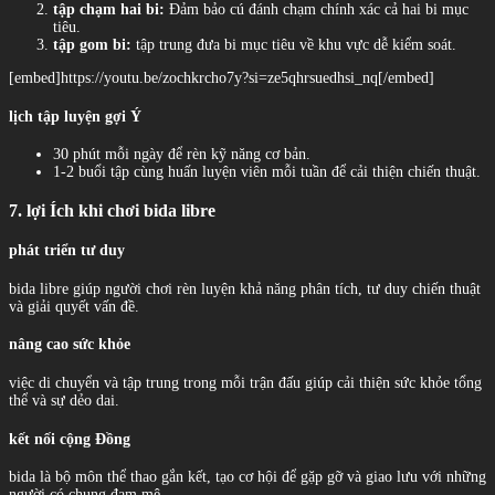
tập chạm hai bi:
Đảm bảo cú đánh chạm chính xác cả hai bi mục
tiêu.
tập gom bi:
tập trung đưa bi mục tiêu về khu vực dễ kiểm soát.
[embed]https://youtu.be/zochkrcho7y?si=ze5qhrsuedhsi_nq[/embed]
lịch tập luyện gợi Ý
30 phút mỗi ngày để rèn kỹ năng cơ bản.
1-2 buổi tập cùng huấn luyện viên mỗi tuần để cải thiện chiến thuật.
7. lợi Ích khi chơi bida libre
phát triển tư duy
bida libre giúp người chơi rèn luyện khả năng phân tích, tư duy chiến thuật
và giải quyết vấn đề.
nâng cao sức khỏe
việc di chuyển và tập trung trong mỗi trận đấu giúp cải thiện sức khỏe tổng
thể và sự dẻo dai.
kết nối cộng Đồng
bida là bộ môn thể thao gắn kết, tạo cơ hội để gặp gỡ và giao lưu với những
người có chung đam mê.