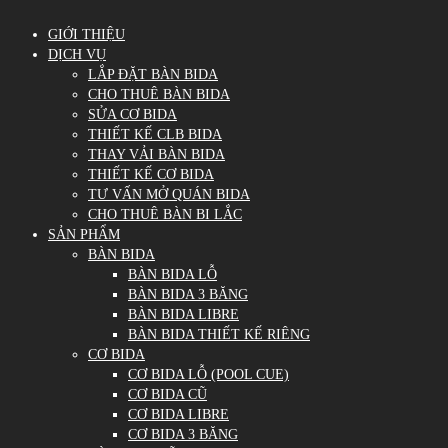
GIỚI THIỆU
DỊCH VỤ
LẮP ĐẶT BÀN BIDA
CHO THUÊ BÀN BIDA
SỬA CƠ BIDA
THIẾT KẾ CLB BIDA
THAY VẢI BÀN BIDA
THIẾT KẾ CƠ BIDA
TƯ VẤN MỞ QUÁN BIDA
CHO THUÊ BÀN BI LẮC
SẢN PHẨM
BÀN BIDA
BÀN BIDA LỖ
BÀN BIDA 3 BĂNG
BÀN BIDA LIBRE
BÀN BIDA THIẾT KẾ RIÊNG
CƠ BIDA
CƠ BIDA LỖ (POOL CUE)
CƠ BIDA CŨ
CƠ BIDA LIBRE
CƠ BIDA 3 BĂNG