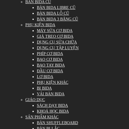
BÀN BIDA CŨ
BÀN BIDA LIBRE CŨ
BÀN BIDA LỖ CŨ
BÀN BIDA 3 BĂNG CŨ
PHỤ KIỆN BIDA
MÁY SỬA CƠ BIDA
GIÁ TREO CƠ BIDA
DỤNG CỤ SỬA CHỮA
DỤNG CỤ TẬP LUYỆN
PHÍP CƠ BIDA
BAO CƠ BIDA
BAO TAY BIDA
ĐẦU CƠ BIDA
LƠ BIDA
PHỤ KIỆN KHÁC
BI BIDA
VẢI BÀN BIDA
GIÁO DỤC
SÁCH DẠY BIDA
KHOÁ HỌC BIDA
SẢN PHẨM KHÁC
BÀN SHUFFLEBOARD
BÀN BI LẮC