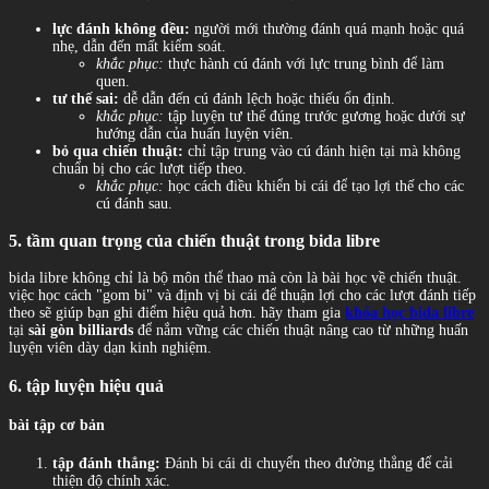
lực đánh không đều:
người mới thường đánh quá mạnh hoặc quá
nhẹ, dẫn đến mất kiểm soát.
khắc phục:
thực hành cú đánh với lực trung bình để làm
quen.
tư thế sai:
dễ dẫn đến cú đánh lệch hoặc thiếu ổn định.
khắc phục:
tập luyện tư thế đúng trước gương hoặc dưới sự
hướng dẫn của huấn luyện viên.
bỏ qua chiến thuật:
chỉ tập trung vào cú đánh hiện tại mà không
chuẩn bị cho các lượt tiếp theo.
khắc phục:
học cách điều khiển bi cái để tạo lợi thế cho các
cú đánh sau.
5. tầm quan trọng của chiến thuật trong bida libre
bida libre không chỉ là bộ môn thể thao mà còn là bài học về chiến thuật.
việc học cách "gom bi" và định vị bi cái để thuận lợi cho các lượt đánh tiếp
theo sẽ giúp bạn ghi điểm hiệu quả hơn. hãy tham gia
khóa học bida libre
tại
sài gòn billiards
để nắm vững các chiến thuật nâng cao từ những huấn
luyện viên dày dạn kinh nghiệm.
6. tập luyện hiệu quả
bài tập cơ bản
tập đánh thẳng:
Đánh bi cái di chuyển theo đường thẳng để cải
thiện độ chính xác.