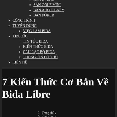
SÂN GOLF MINI
BÀN AIR HOCKEY
BÀN POKER
CÔNG TRÌNH
TUYỂN DỤNG
VIỆC LÀM BIDA
TIN TỨC
TIN TỨC BIDA
KIẾN THỨC BIDA
CÂU LẠC BỘ BIDA
THÔNG TIN CƠ THỦ
LIÊN HỆ
7 Kiến Thức Cơ Bản Về
Bida Libre
Trang chủ
/