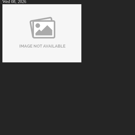
Wed 08, 2026
Cách Nhận Biết Vải Bida Chính Hãng Tránh Mua Phải Hàng
Kém Chất Lượng
Tue 08, 2026