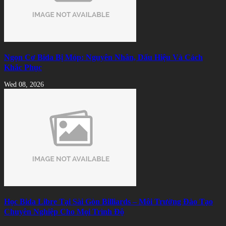
Ngọn Cơ Bida Bị Móp: Nguyên Nhân, Dấu Hiệu Và Cách
Khắc Phục
Wed 08, 2026
Học Bida Libre Tại Sài Gòn Billiards – Môi Trường Đào Tạo
Chuyên Nghiệp Cho Mọi Trình Độ