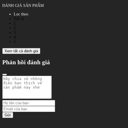
ĐÁNH GIÁ SẢN PHẨM
Lọc theo:
Tất cả
1
2
3
4
5
Xem tất cả đánh giá
Phản hồi đánh giá
Gửi