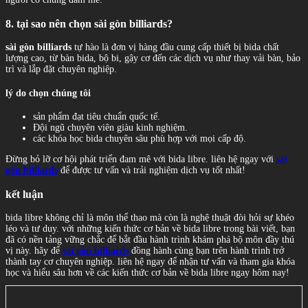
8. tại sao nên chọn sài gòn billiards?
sài gòn billiards
tự hào là đơn vị hàng đầu cung cấp thiết bị bida chất
lượng cao, từ bàn bida, bộ bi, gậy cơ đến các dịch vụ như thay vải bàn, bảo
trì và lắp đặt chuyên nghiệp.
lý do chọn chúng tôi
sản phẩm đạt tiêu chuẩn quốc tế.
Đội ngũ chuyên viên giàu kinh nghiệm.
các khóa học bida chuyên sâu phù hợp với mọi cấp độ.
Đừng bỏ lỡ cơ hội phát triển đam mê với bida libre. liên hệ ngay với
sài
gòn billiards
để được tư vấn và trải nghiệm dịch vụ tốt nhất!
kết luận
bida libre không chỉ là môn thể thao mà còn là nghệ thuật đòi hỏi sự khéo
léo và tư duy. với những kiến thức cơ bản về bida libre trong bài viết, bạn
đã có nền tảng vững chắc để bắt đầu hành trình khám phá bộ môn đầy thú
vị này. hãy để
sài gòn billiards
đồng hành cùng bạn trên hành trình trở
thành tay cơ chuyên nghiệp. liên hệ ngay để nhận tư vấn và tham gia khóa
học và hiểu sâu hơn về các kiến thức cơ bản về bida libre ngay hôm nay!