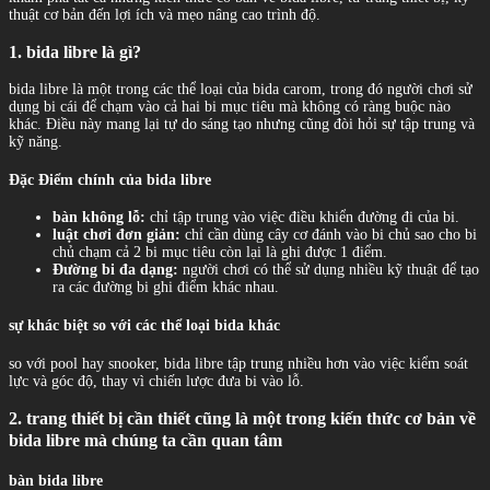
thuật cơ bản đến lợi ích và mẹo nâng cao trình độ.
1. bida libre là gì?
bida libre là một trong các thể loại của bida carom, trong đó người chơi sử
dụng bi cái để chạm vào cả hai bi mục tiêu mà không có ràng buộc nào
khác. Điều này mang lại tự do sáng tạo nhưng cũng đòi hỏi sự tập trung và
kỹ năng.
Đặc Điểm chính của bida libre
bàn không lỗ:
chỉ tập trung vào việc điều khiển đường đi của bi.
luật chơi đơn giản:
chỉ cần dùng cây cơ đánh vào bi chủ sao cho bi
chủ chạm cả 2 bi mục tiêu còn lại là ghi được 1 điểm.
Đường bi đa dạng:
người chơi có thể sử dụng nhiều kỹ thuật để tạo
ra các đường bi ghi điểm khác nhau.
sự khác biệt so với các thể loại bida khác
so với pool hay snooker, bida libre tập trung nhiều hơn vào việc kiểm soát
lực và góc độ, thay vì chiến lược đưa bi vào lỗ.
2. trang thiết bị cần thiết cũng là một trong kiến thức cơ bản về
bida libre mà chúng ta cần quan tâm
bàn bida libre