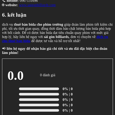
📞
hotline:
0907131696
🌐
website:
www.saigonbilliards.com
6. kết luận
dịch vụ
thuê bàn bida cho phim trường
giúp đoàn làm phim tiết kiệm chi
phí, tối ưu thời gian quay, đồng thời đảm bảo chất lượng bàn bida phù hợp
với bối cảnh. Để có được bàn bida đạt tiêu chuẩn quay phim với mức giá
hợp lý, hãy liên hệ ngay với
sài gòn billiards,
đơn vị chuyên về
dịch vụ
cho thuê bàn bida
để được tư vấn và hỗ trợ tốt nhất!
📢
liên hệ ngay để nhận báo giá chi tiết và ưu đãi đặc biệt cho đoàn
làm phim!
0.0
0 đánh giá
0%
| 0
0%
| 0
0%
| 0
0%
| 0
0%
| 0