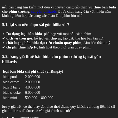
nếu bạn đang tìm kiếm một đơn vị chuyên cung cấp
dịch vụ thuê bàn bida
cho phim trường
,
sài gòn billiards
là lựa chọn hàng đầu với nhiều năm
kinh nghiệm hợp tác cùng các đoàn làm phim lớn nhỏ.
5.1. tại sao nên chọn sài gòn billiards?
✔
Đa dạng loại bàn bida
, phù hợp với mọi bối cảnh phim.
✔
dịch vụ trọn gói:
hỗ trợ vận chuyển, lắp đặt, thu hồi bàn tận nơi.
✔
chất lượng bàn bida đạt tiêu chuẩn quay phim
, đảm bảo thẩm mỹ.
✔
chi phí thuê hợp lý
, linh hoạt theo thời gian quay phim.
5.2. bảng giá thuê bàn bida cho phim trường tại sài gòn
billiards
loại bàn bida
chi phí thuê (vnĐ/ngày)
bida pool
2.000.000
bida carom
2.000.000
bida 3 băng
4.000.000
bida snooker
6.000.000
bida mini
500.000 – 800.000
lưu ý giá trên có thể thay đổi theo thời điểm, quý khách vui long liên hệ sài
gòn billiards để được tư vấn giá chính xác nhất.