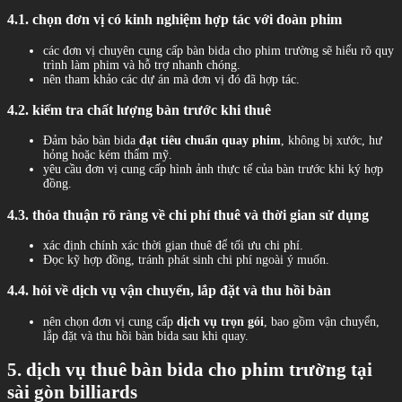
4.1. chọn đơn vị có kinh nghiệm hợp tác với đoàn phim
các đơn vị chuyên cung cấp bàn bida cho phim trường sẽ hiểu rõ quy
trình làm phim và hỗ trợ nhanh chóng.
nên tham khảo các dự án mà đơn vị đó đã hợp tác.
4.2. kiểm tra chất lượng bàn trước khi thuê
Đảm bảo bàn bida
đạt tiêu chuẩn quay phim
, không bị xước, hư
hỏng hoặc kém thẩm mỹ.
yêu cầu đơn vị cung cấp hình ảnh thực tế của bàn trước khi ký hợp
đồng.
4.3. thỏa thuận rõ ràng về chi phí thuê và thời gian sử dụng
xác định chính xác thời gian thuê để tối ưu chi phí.
Đọc kỹ hợp đồng, tránh phát sinh chi phí ngoài ý muốn.
4.4. hỏi về dịch vụ vận chuyển, lắp đặt và thu hồi bàn
nên chọn đơn vị cung cấp
dịch vụ trọn gói
, bao gồm vận chuyển,
lắp đặt và thu hồi bàn bida sau khi quay.
5. dịch vụ thuê bàn bida cho phim trường tại
sài gòn billiards