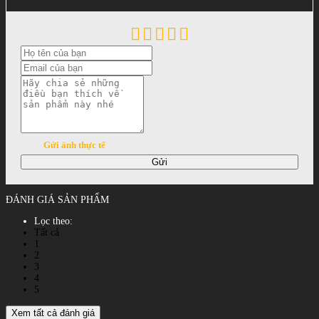
Gửi ảnh thực tế
Gửi
ĐÁNH GIÁ SẢN PHẨM
Lọc theo:
Tất cả
1
2
3
4
5
Xem tất cả đánh giá