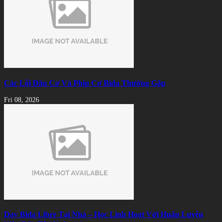
Các Lỗi Đầu Cơ Và Phíp Cơ Bida Thường Gặp
Fri 08, 2026
Dạy Bida Libre Tại Nhà – Học Linh Hoạt Với Huấn Luyện