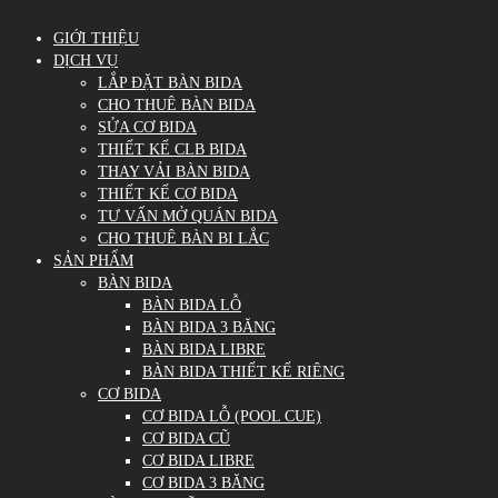
GIỚI THIỆU
DỊCH VỤ
LẮP ĐẶT BÀN BIDA
CHO THUÊ BÀN BIDA
SỬA CƠ BIDA
THIẾT KẾ CLB BIDA
THAY VẢI BÀN BIDA
THIẾT KẾ CƠ BIDA
TƯ VẤN MỞ QUÁN BIDA
CHO THUÊ BÀN BI LẮC
SẢN PHẨM
BÀN BIDA
BÀN BIDA LỖ
BÀN BIDA 3 BĂNG
BÀN BIDA LIBRE
BÀN BIDA THIẾT KẾ RIÊNG
CƠ BIDA
CƠ BIDA LỖ (POOL CUE)
CƠ BIDA CŨ
CƠ BIDA LIBRE
CƠ BIDA 3 BĂNG