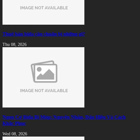
Thuê bàn bida cần chuẩn bị những gì?
Thu 08, 2026
Ngọn Cơ Bida Bị Móp: Nguyên Nhân, Dấu Hiệu Và Cách
Khắc Phục
Wed 08, 2026