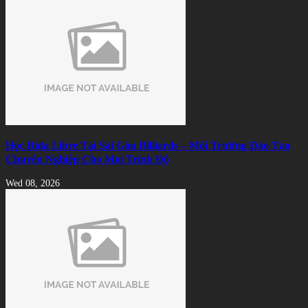
Học Bida Libre Tại Sài Gòn Billiards – Môi Trường Đào Tạo
Chuyên Nghiệp Cho Mọi Trình Độ
Wed 08, 2026