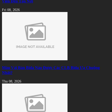
Viên Đến Tận Nơi
Fri 08, 2026
Màu Vải Bàn Bida Nào Được Các CLB Bida Ưa Chuộng
Nhất?
Thu 08, 2026