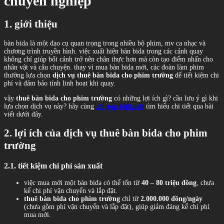
chuyên nghiệp
1. giới thiệu
bàn bida là một đạo cụ quan trọng trong nhiều bộ phim, mv ca nhạc và
chương trình truyền hình. việc xuất hiện bàn bida trong các cảnh quay
không chỉ giúp bối cảnh trở nên chân thực hơn mà còn tạo điểm nhấn cho
nhân vật và câu chuyện. thay vì mua bàn bida mới, các đoàn làm phim
thường lựa chọn
dịch vụ thuê bàn bida cho phim trường
để tiết kiệm chi
phí và đảm bảo tính linh hoạt khi quay.
vậy
thuê bàn bida cho phim trường
có những lợi ích gì? cần lưu ý gì khi
lựa chọn dịch vụ này? hãy cùng
sài gòn billiards
tìm hiểu chi tiết qua bài
viết dưới đây.
2. lợi ích của dịch vụ thuê bàn bida cho phim
trường
2.1. tiết kiệm chi phí sản xuất
việc mua mới một bàn bida có thể tốn từ
40
– 80 triệu đồng
, chưa
kể chi phí vận chuyển và lắp đặt.
thuê bàn bida cho phim trường
chỉ từ
2.000.000 đồng/ngày
(chưa gồm phí vận chuyển và lắp đặt), giúp giảm đáng kể chi phí
mua mới.