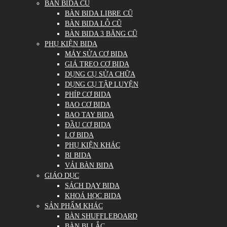
BÀN BIDA CŨ
BÀN BIDA LIBRE CŨ
BÀN BIDA LỖ CŨ
BÀN BIDA 3 BĂNG CŨ
PHỤ KIỆN BIDA
MÁY SỬA CƠ BIDA
GIÁ TREO CƠ BIDA
DỤNG CỤ SỬA CHỮA
DỤNG CỤ TẬP LUYỆN
PHÍP CƠ BIDA
BAO CƠ BIDA
BAO TAY BIDA
ĐẦU CƠ BIDA
LƠ BIDA
PHỤ KIỆN KHÁC
BI BIDA
VẢI BÀN BIDA
GIÁO DỤC
SÁCH DẠY BIDA
KHOÁ HỌC BIDA
SẢN PHẨM KHÁC
BÀN SHUFFLEBOARD
BÀN BI LẮC