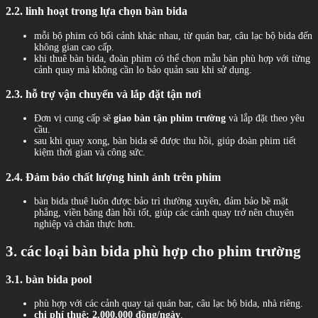
2.2. linh hoạt trong lựa chọn bàn bida
mỗi bộ phim có bối cảnh khác nhau, từ quán bar, câu lạc bộ bida đến
không gian cao cấp.
khi thuê bàn bida, đoàn phim có thể chọn mẫu bàn phù hợp với từng
cảnh quay mà không cần lo bảo quản sau khi sử dụng.
2.3. hỗ trợ vận chuyển và lắp đặt tận nơi
Đơn vị cung cấp sẽ
giao bàn tận phim trường
và lắp đặt theo yêu
cầu.
sau khi quay xong, bàn bida sẽ được thu hồi, giúp đoàn phim tiết
kiệm thời gian và công sức.
2.4. Đảm bảo chất lượng hình ảnh trên phim
bàn bida thuê luôn được bảo trì thường xuyên, đảm bảo bề mặt
phẳng, viền băng đàn hồi tốt, giúp các cảnh quay trở nên chuyên
nghiệp và chân thực hơn.
3. các loại bàn bida phù hợp cho phim trường
3.1. bàn bida pool
phù hợp với các cảnh quay tại quán bar, câu lạc bộ bida, nhà riêng.
chi phí thuê:
2.000.000 đồng/ngày
.