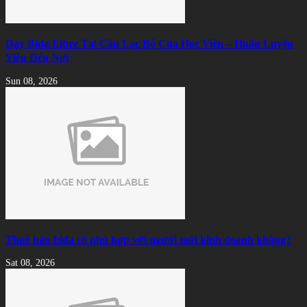
Dạy Bida Libre Tại Câu Lạc Bộ Của Học Viên – Huấn Luyện
Viên Đến Nơi
Sun 08, 2026
Thuê bàn bida có phù hợp với người mới kinh doanh không?
Sat 08, 2026