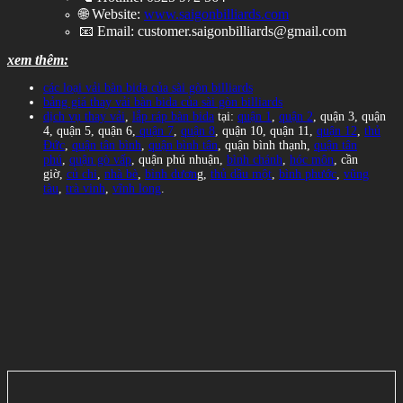
🌐 Website:
www.saigonbilliards.com
📧 Email:
customer.saigonbilliards@gmail.com
xem thêm:
các loại vải bàn bida của sài gòn billiards
bảng giá thay vải bàn bida của sài gòn billiards
dịch vụ thay vải
,
lắp ráp bàn bida
tại:
quận 1
,
quận 2
, quận 3, quận
4, quận 5, quận 6,
quận 7
,
quận 8
, quận 10, quận 11,
quận 12
,
thủ
Đức
,
quận tân bình
,
quận bình tân
, quận bình thạnh,
quận tân
phú
,
quận gò vấp
, quận phú nhuận,
bình chánh
,
hóc môn
, cần
giờ,
củ chi
,
nhà bè
,
bình dươn
g,
thủ dầu một
,
bình phước
,
vũng
tàu
,
trà vinh
,
vĩnh long
.