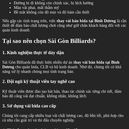
Đường bi đi không còn chính xác, bị lệch hướng
Màu vải phai, mất thẩm mỹ
Bề mặt không còn độ mịn và độ bám cần thiết
Nếu gặp các tình trạng trên, việc
thay vải bàn bida tại Bình Dương
là cần
thiết để đảm bảo chất lượng chơi cũng như giữ chân khách hàng đối với các
quán kinh doanh.
Tại sao nên chọn Sài Gòn Billiards?
1. Kinh nghiệm thực tế dày dặn
Sài Gòn Billiards đã thực hiện nhiều dự án
thay vải bàn bida tại Bình
Dương
cho quán bida, CLB và hộ kinh doanh. Nhờ đó, chúng tôi có khả
năng xử lý nhanh chóng mọi tình trạng bàn.
2. Đội ngũ kỹ thuật viên tay nghề cao
Kỹ thuật viên được đào tạo bài bản, thao tác chính xác từng chi tiết, đảm
bảo độ căng vải đạt chuẩn, không nhăn, không lệch.
3. Sử dụng vải bida cao cấp
Chúng tôi cung cấp nhiều loại vải chất lượng cao, độ bền tốt, phù hợp cho
cả nhu cầu giải trí và thi đấu chuyên nghiệp.