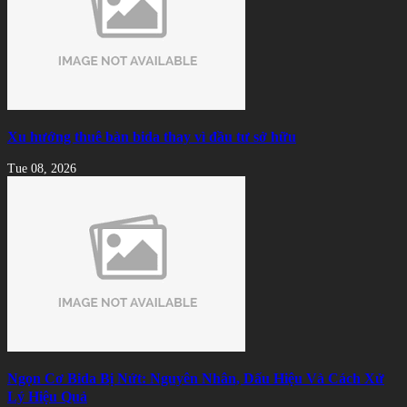
Xu hướng thuê bàn bida thay vì đầu tư sở hữu
Tue 08, 2026
Ngọn Cơ Bida Bị Nứt: Nguyên Nhân, Dấu Hiệu Và Cách Xử
Lý Hiệu Quả