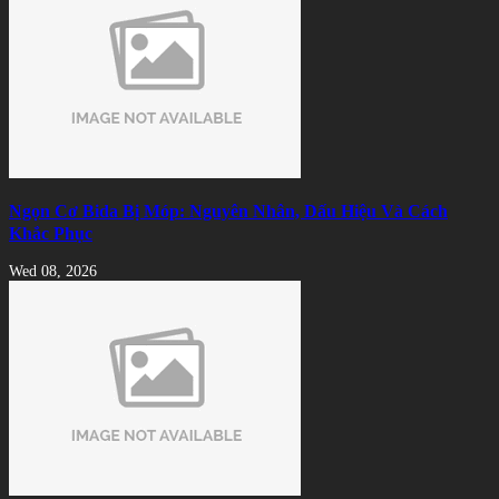
Ngọn Cơ Bida Bị Móp: Nguyên Nhân, Dấu Hiệu Và Cách
Khắc Phục
Wed 08, 2026