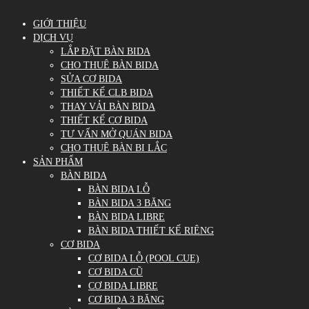
GIỚI THIỆU
DỊCH VỤ
LẮP ĐẶT BÀN BIDA
CHO THUÊ BÀN BIDA
SỬA CƠ BIDA
THIẾT KẾ CLB BIDA
THAY VẢI BÀN BIDA
THIẾT KẾ CƠ BIDA
TƯ VẤN MỞ QUÁN BIDA
CHO THUÊ BÀN BI LẮC
SẢN PHẨM
BÀN BIDA
BÀN BIDA LỖ
BÀN BIDA 3 BĂNG
BÀN BIDA LIBRE
BÀN BIDA THIẾT KẾ RIÊNG
CƠ BIDA
CƠ BIDA LỖ (POOL CUE)
CƠ BIDA CŨ
CƠ BIDA LIBRE
CƠ BIDA 3 BĂNG