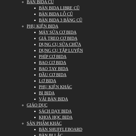
BÀN BIDA CŨ
BÀN BIDA LIBRE CŨ
BÀN BIDA LỖ CŨ
BÀN BIDA 3 BĂNG CŨ
PHỤ KIỆN BIDA
MÁY SỬA CƠ BIDA
GIÁ TREO CƠ BIDA
DỤNG CỤ SỬA CHỮA
DỤNG CỤ TẬP LUYỆN
PHÍP CƠ BIDA
BAO CƠ BIDA
BAO TAY BIDA
ĐẦU CƠ BIDA
LƠ BIDA
PHỤ KIỆN KHÁC
BI BIDA
VẢI BÀN BIDA
GIÁO DỤC
SÁCH DẠY BIDA
KHOÁ HỌC BIDA
SẢN PHẨM KHÁC
BÀN SHUFFLEBOARD
BÀN BI LẮC