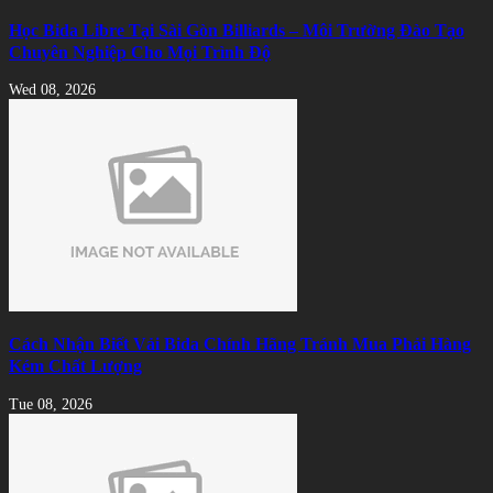
Học Bida Libre Tại Sài Gòn Billiards – Môi Trường Đào Tạo
Chuyên Nghiệp Cho Mọi Trình Độ
Wed 08, 2026
Cách Nhận Biết Vải Bida Chính Hãng Tránh Mua Phải Hàng
Kém Chất Lượng
Tue 08, 2026