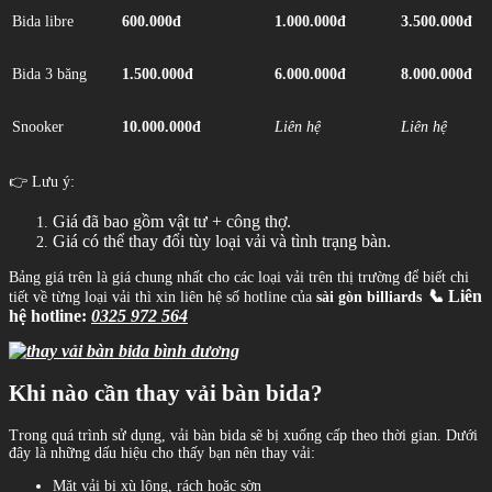
Bida libre
600.000đ
1.000.000đ
3.500.000đ
Bida 3 băng
1.500.000đ
6.000.000đ
8.000.000đ
Snooker
10.000.000đ
Liên hệ
Liên hệ
👉 Lưu ý:
Giá đã bao gồm vật tư + công thợ.
Giá có thể thay đổi tùy loại vải và tình trạng bàn.
Bảng giá trên là giá chung nhất cho các loại vải trên thị trường để biết chi
📞
Liên
tiết về từng loại vải thì xin liên hệ số hotline của
sài gòn billiards
hệ hotline:
0325 972 564
Khi nào cần thay vải bàn bida?
Trong quá trình sử dụng, vải bàn bida sẽ bị xuống cấp theo thời gian. Dưới
đây là những dấu hiệu cho thấy bạn nên thay vải:
Mặt vải bị xù lông, rách hoặc sờn