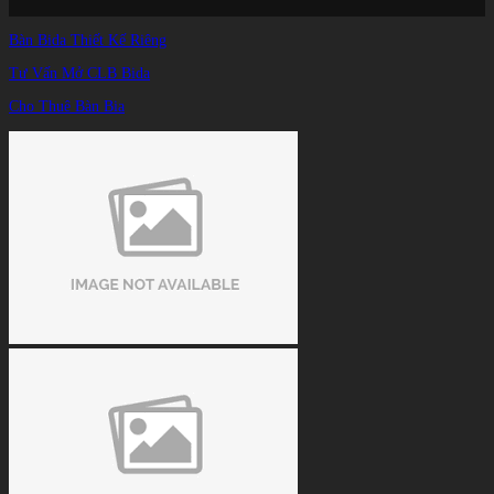
Trang chủ
/
Bàn Bida Thiết Kế Riêng
TIN TỨC
/
Thay Vải Bàn Bida Bình Dương - Chung Cư Samsora
Tư Vấn Mở CLB Bida
Cho Thuê Bàn Bia