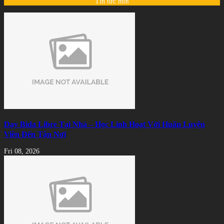
Tin tức mới
Dạy Bida Libre Tại Nhà – Học Linh Hoạt Với Huấn Luyện
Viên Đến Tận Nơi
Fri 08, 2026