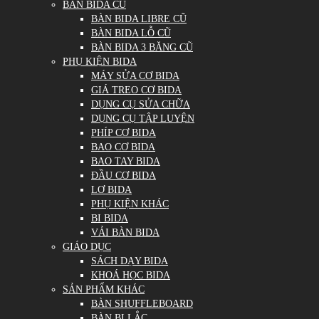
BÀN BIDA CŨ
BÀN BIDA LIBRE CŨ
BÀN BIDA LỖ CŨ
BÀN BIDA 3 BĂNG CŨ
PHỤ KIỆN BIDA
MÁY SỬA CƠ BIDA
GIÁ TREO CƠ BIDA
DỤNG CỤ SỬA CHỮA
DỤNG CỤ TẬP LUYỆN
PHÍP CƠ BIDA
BAO CƠ BIDA
BAO TAY BIDA
ĐẦU CƠ BIDA
LƠ BIDA
PHỤ KIỆN KHÁC
BI BIDA
VẢI BÀN BIDA
GIÁO DỤC
SÁCH DẠY BIDA
KHOÁ HỌC BIDA
SẢN PHẨM KHÁC
BÀN SHUFFLEBOARD
BÀN BI LẮC