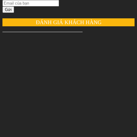
Gửi
ĐÁNH GIÁ KHÁCH HÀNG
Nguyễn Thu Thảo
Dịch vụ tốt, chất lượng cao