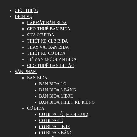
GIỚI THIỆU
DỊCH VỤ
LẮP ĐẶT BÀN BIDA
CHO THUÊ BÀN BIDA
SỬA CƠ BIDA
THIẾT KẾ CLB BIDA
THAY VẢI BÀN BIDA
THIẾT KẾ CƠ BIDA
TƯ VẤN MỞ QUÁN BIDA
CHO THUÊ BÀN BI LẮC
SẢN PHẨM
BÀN BIDA
BÀN BIDA LỖ
BÀN BIDA 3 BĂNG
BÀN BIDA LIBRE
BÀN BIDA THIẾT KẾ RIÊNG
CƠ BIDA
CƠ BIDA LỖ (POOL CUE)
CƠ BIDA CŨ
CƠ BIDA LIBRE
CƠ BIDA 3 BĂNG