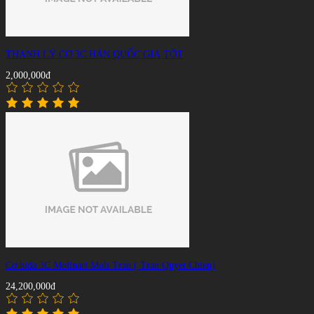
THANH LÝ CƠ 3C HÀN QUỐC GIÁ TỐT
2,000,000đ
Cơ bida 3C Molinari Moli Tran ( Tran Quyet Chien)
24,200,000đ