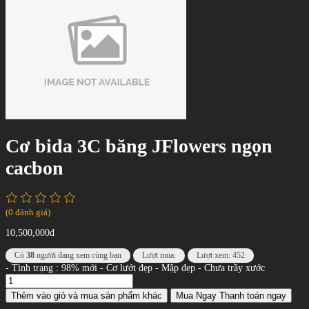
Cơ bida 3C băng JFlowers ngọn
cacbon
(0 đánh giá)
10,500,000đ
Có
38
người đang xem cùng bạn
Lượt mua:
Lượt xem: 452
- Tình trạng : 98% mới - Cơ lướt đẹp - Mập đẹp - Chưa trầy xước
Thêm vào giỏ
và mua sản phẩm khác
Mua Ngay
Thanh toán ngay