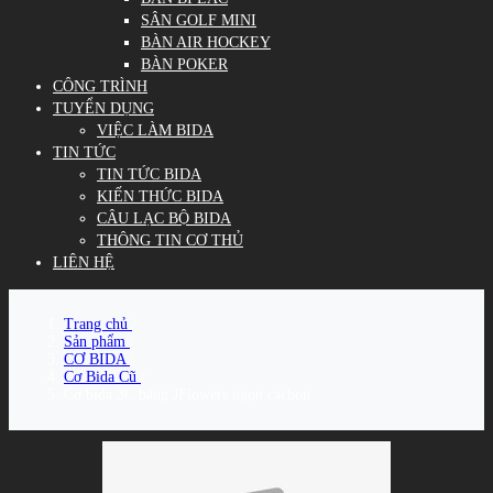
SÂN GOLF MINI
BÀN AIR HOCKEY
BÀN POKER
CÔNG TRÌNH
TUYỂN DỤNG
VIỆC LÀM BIDA
TIN TỨC
TIN TỨC BIDA
KIẾN THỨC BIDA
CÂU LẠC BỘ BIDA
THÔNG TIN CƠ THỦ
LIÊN HỆ
Trang chủ
/
Sản phẩm
/
CƠ BIDA
/
Cơ Bida Cũ
/
Cơ bida 3C băng JFlowers ngọn cacbon