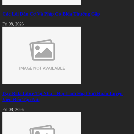
Các Lỗi Đầu Cơ Và Phíp Cơ Bida Thường Gặp
Fri 08, 2026
Dạy Bida Libre Tại Nhà – Học Linh Hoạt Với Huấn Luyện
Viên Đến Tận Nơi
Fri 08, 2026