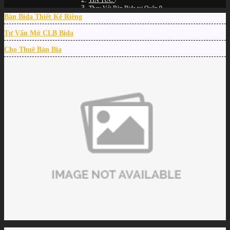
TIN TỨC
/
Thay Vải Bàn Bida tại Quận 9
Bàn Bida Thiết Kế Riêng
Tư Vấn Mở CLB Bida
Cho Thuê Bàn Bia