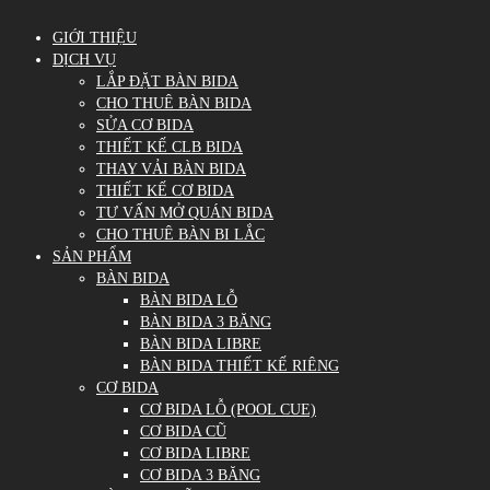
GIỚI THIỆU
DỊCH VỤ
LẮP ĐẶT BÀN BIDA
CHO THUÊ BÀN BIDA
SỬA CƠ BIDA
THIẾT KẾ CLB BIDA
THAY VẢI BÀN BIDA
THIẾT KẾ CƠ BIDA
TƯ VẤN MỞ QUÁN BIDA
CHO THUÊ BÀN BI LẮC
SẢN PHẨM
BÀN BIDA
BÀN BIDA LỖ
BÀN BIDA 3 BĂNG
BÀN BIDA LIBRE
BÀN BIDA THIẾT KẾ RIÊNG
CƠ BIDA
CƠ BIDA LỖ (POOL CUE)
CƠ BIDA CŨ
CƠ BIDA LIBRE
CƠ BIDA 3 BĂNG