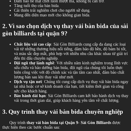
Đảm bảo bề mặt chơi luôn mượt mà, không bị cản trở.
Tăng tuổi thọ của bàn bida.
Cải thiện trải nghiệm chơi cho người sử dụng.
Mang đến diện mạo mới cho không gian bida.
2. V
ì sao chọn dịch vụ thay vải bàn bida của sài
gòn billiards tại quận 9?
Chất liệu vải cao cấp
: Sài Gòn Billiards cung cấp đa dạng các loại
vải từ những thương hiệu nổi tiếng, đảm bảo độ bền, độ bám bi tốt,
và màu sắc đẹp mắt, phù hợp với nhiều nhu cầu khác nhau từ giải trí
đến thi đấu chuyên nghiệp.
Đội ngũ thợ lành nghề
: Với nhiều năm kinh nghiệm trong lĩnh vực
sửa chữa và bảo dưỡng bàn bida, đội ngũ của chúng tôi luôn thực
hiện công việc với độ chính xác và tận tâm cao nhất, đảm bảo chất
lượng bàn sau khi thay vải như mới.
Dịch vụ tận nơi
: Chúng tôi cung cấp dịch vụ thay vải bàn bida ngay
tại nhà hoặc cơ sở kinh doanh của bạn, tiết kiệm thời gian và công
sức cho khách hàng.
Bảo hành dài hạn
: Sài Gòn Billiards cam kết bảo hành dịch vụ thay
vải trong thời gian dài, giúp khách hàng yên tâm về chất lượng.
3. Q
uy trình thay vải bàn bida chuyên nghiệp
Quy trình
thay vải bàn bida tại Quận 9
-
Sài Gòn Billiards
được
thực hiện theo các bước chuẩn sau: