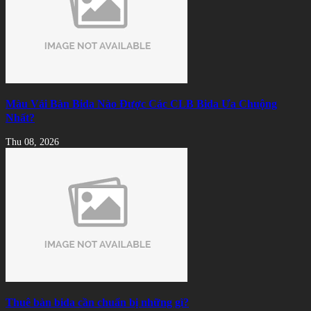
Màu Vải Bàn Bida Nào Được Các CLB Bida Ưa Chuộng
Nhất?
Thu 08, 2026
Thuê bàn bida cần chuẩn bị những gì?