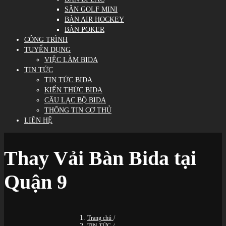
SÂN GOLF MINI
BÀN AIR HOCKEY
BÀN POKER
CÔNG TRÌNH
TUYỂN DỤNG
VIỆC LÀM BIDA
TIN TỨC
TIN TỨC BIDA
KIẾN THỨC BIDA
CÂU LẠC BỘ BIDA
THÔNG TIN CƠ THỦ
LIÊN HỆ
Thay Vải Bàn Bida tại
Quận 9
Trang chủ
/