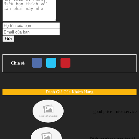
Gửi
Chia sẻ
Đánh Giá Của Khách Hàng
good price - nice service