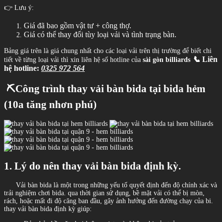
👉 Lưu ý:
Giá đã bao gồm vật tư + công thợ.
Giá có thể thay đổi tùy loại vải và tình trạng bàn.
Bảng giá trên là giá chung nhất cho các loại vải trên thị trường để biết chi
📞
Liên
tiết về từng loại vải thì xin liên hệ số hotline của
sài gòn billiards
hệ hotline:
0325 972 564
⛏️C
ông trình thay vải bàn bida tại bida hẻm
(10a tăng nhơn phú)
1. L
ý do nên thay vải bàn bida định kỳ.
Vải bàn bida là một trong những yếu tố quyết định đến độ chính xác và
trải nghiệm chơi bida. qua thời gian sử dụng, bề mặt vải có thể bị mòn,
rách, hoặc mất đi độ căng ban đầu, gây ảnh hưởng đến đường chạy của bi.
thay vải bàn bida định kỳ giúp: