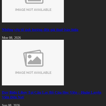
Những yếu tố ảnh hưởng đến giá thuê bàn bida
Mon 08, 2026
Dạy Bida Libre Tại Câu Lạc Bộ Của Học Viên – Huấn Luyện
Viên Đến Nơi
Sun 08, 2026