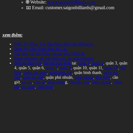
🌐 Website:
www.saigonbilliards.com
📧 Email:
customer.saigonbilliards@gmail.com
xem thêm:
Dịch Vụ Thay Vải Bàn Bida-Sài Gòn Billiards.
Dịch Vụ Cho Thuê Bàn Bi Lắc.
Các loại vải bàn bida của sài gòn billiards
Bảng giá thay vải bàn bida của sài gòn billiards
dịch vụ thay vải
,
lắp ráp bàn bida
tại:
quận 1
,
quận 2
, quận 3, quận
4, quận 5, quận 6,
quận 7
,
quận 8
, quận 10, quận 11,
quận 12
,
thủ
Đức
,
quận tân bình
,
quận bình tân
, quận bình thạnh,
quận tân
phú
,
quận gò vấp
, quận phú nhuận,
bình chánh
,
hóc môn
, cần
giờ,
củ chi
,
nhà bè
,
bình dươn
g,
thủ dầu một
,
bình phước
,
vũng
tàu
,
trà vinh
,
vĩnh long
.