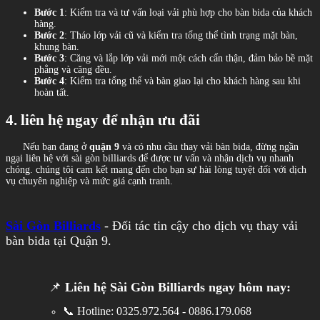
Bước 1
: Kiểm tra và tư vấn loại vải phù hợp cho bàn bida của khách
hàng.
Bước 2
: Tháo lớp vải cũ và kiểm tra tổng thể tình trạng mặt bàn,
khung bàn.
Bước 3
: Căng và lắp lớp vải mới một cách cẩn thận, đảm bảo bề mặt
phẳng và căng đều.
Bước 4
: Kiểm tra tổng thể và bàn giao lại cho khách hàng sau khi
hoàn tất.
4.
liên hệ ngay để nhận ưu đãi
Nếu bạn đang ở
quận 9
và có nhu cầu thay vải bàn bida, đừng ngần
ngại liên hệ với sài gòn billiards để được tư vấn và nhận dịch vụ nhanh
chóng. chúng tôi cam kết mang đến cho bạn sự hài lòng tuyệt đối với dịch
vụ chuyên nghiệp và mức giá cạnh tranh.
Sài Gòn Billiards
- Đối tác tin cậy cho dịch vụ thay vải
bàn bida tại Quận 9.
📌
Liên hệ Sài Gòn Billiards ngay hôm nay:
📞 Hotline: 0325.972.564 - 0886.179.068