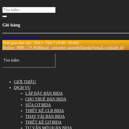
Giỏ hàng
Mua thêm
Thanh toán
Thời gian làm việc: Thứ 2 - Thứ 7 ( 8:00 - 18:00)
Hotline: 0886.179.068
Email: customer.saigonbilliards@gmail.com
Liên hệ
GIỚI THIỆU
DỊCH VỤ
LẮP ĐẶT BÀN BIDA
CHO THUÊ BÀN BIDA
SỬA CƠ BIDA
THIẾT KẾ CLB BIDA
THAY VẢI BÀN BIDA
THIẾT KẾ CƠ BIDA
TƯ VẤN MỞ QUÁN BIDA