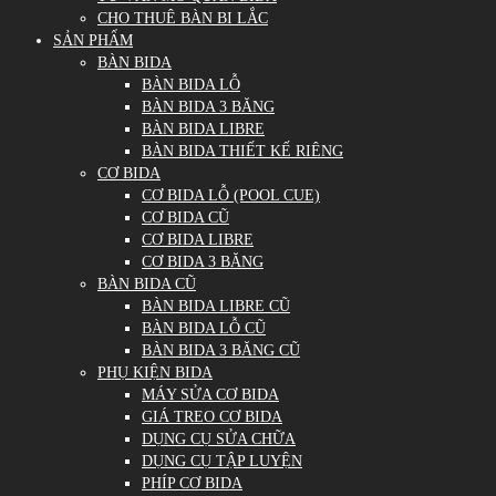
CHO THUÊ BÀN BI LẮC
SẢN PHẨM
BÀN BIDA
BÀN BIDA LỖ
BÀN BIDA 3 BĂNG
BÀN BIDA LIBRE
BÀN BIDA THIẾT KẾ RIÊNG
CƠ BIDA
CƠ BIDA LỖ (POOL CUE)
CƠ BIDA CŨ
CƠ BIDA LIBRE
CƠ BIDA 3 BĂNG
BÀN BIDA CŨ
BÀN BIDA LIBRE CŨ
BÀN BIDA LỖ CŨ
BÀN BIDA 3 BĂNG CŨ
PHỤ KIỆN BIDA
MÁY SỬA CƠ BIDA
GIÁ TREO CƠ BIDA
DỤNG CỤ SỬA CHỮA
DỤNG CỤ TẬP LUYỆN
PHÍP CƠ BIDA