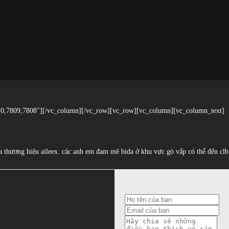
10,7809,7808"][/vc_column][/vc_row][vc_row][vc_column][vc_column_text]
ủa thương hiệu aileex. các anh em đam mê bida ở khu vực gò vấp có thể đến clb 