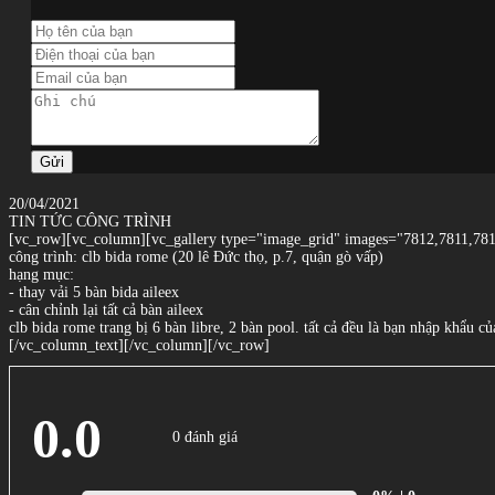
Gửi
20/04/2021
TIN TỨC CÔNG TRÌNH
[vc_row][vc_column][vc_gallery type="image_grid" images="7812,7811,78
công trình: clb bida rome (20 lê Đức thọ, p.7, quận gò vấp)
hạng mục:
- thay vải 5 bàn bida aileex
- cân chỉnh lại tất cả bàn aileex
clb bida rome trang bị 6 bàn libre, 2 bàn pool. tất cả đều là bạn nhập khẩu c
[/vc_column_text][/vc_column][/vc_row]
0.0
0 đánh giá