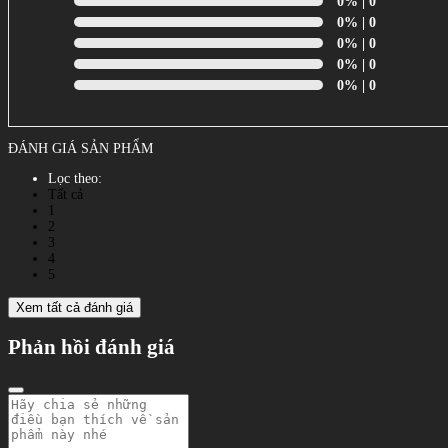
0%
| 0
0%
| 0
0%
| 0
0%
| 0
0%
| 0
ĐÁNH GIÁ SẢN PHẨM
Lọc theo:
Tất cả
1
2
3
4
5
Xem tất cả đánh giá
Phản hồi đánh giá