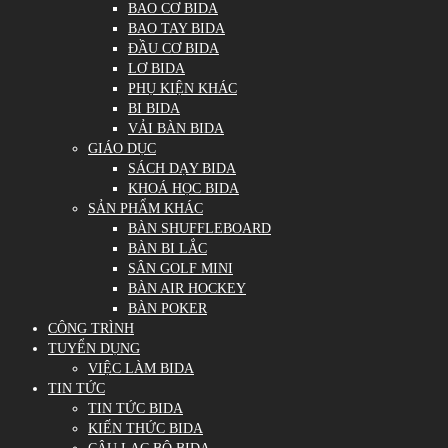
BAO CƠ BIDA
BAO TAY BIDA
ĐẦU CƠ BIDA
LƠ BIDA
PHỤ KIỆN KHÁC
BI BIDA
VẢI BÀN BIDA
GIÁO DỤC
SÁCH DẠY BIDA
KHOÁ HỌC BIDA
SẢN PHẨM KHÁC
BÀN SHUFFLEBOARD
BÀN BI LẮC
SÂN GOLF MINI
BÀN AIR HOCKEY
BÀN POKER
CÔNG TRÌNH
TUYỂN DỤNG
VIỆC LÀM BIDA
TIN TỨC
TIN TỨC BIDA
KIẾN THỨC BIDA