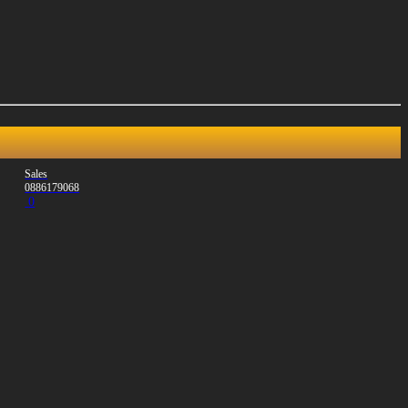
Sales
0886179068
0