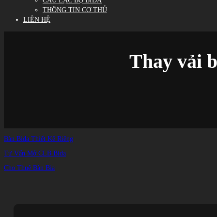
CÂU LẠC BỘ BIDA
THÔNG TIN CƠ THỦ
LIÊN HỆ
Thay vải
Bàn Bida Thiết Kế Riêng
Tư Vấn Mở CLB Bida
Cho Thuê Bàn Bia