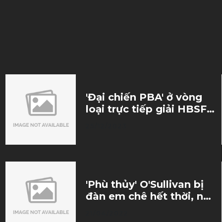
'Đại chiến PBA' ở vòng
loại trực tiếp giải HBSF
2023
25/12/2023
'Phù thủy' O'Sullivan bị
đàn em chê hết thời, nên
giải nghệ sớm
21/04/2022