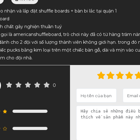
o nhận và lắp đặt shuffle boards + bàn bi lắc tại quận 1
board
́nh chất gây nghiện thuần tuý
 gọi là americanshuffleboard, trò chơi này đã có từ hàng trăm năm t
Hàng chất lượng, nhân viên tư vấn nhiệt
dịch vụ uy tín, chất lượ
dành cho 2 đội với số lượng thành viên không giới hạn. trong đó n
tình. Lần sau mình sẽ ủng hộ tiếp
ếc pucks bằng kim loại trên một chiếc bàn gỗ, dài và mịn vào cuô
̂̉m cho đội nhà.
0
0