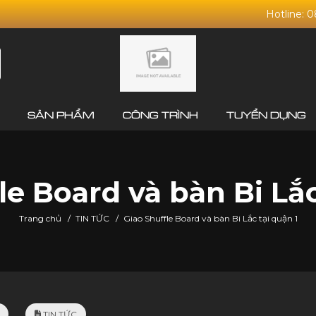
Hotline: 
SẢN PHẨM
CÔNG TRÌNH
TUYỂN DỤNG
le Board và bàn Bi Lắc
Trang chủ
/
TIN TỨC
/
Giao Shuffle Board và bàn Bi Lắc tại quận 1
TIN TỨC