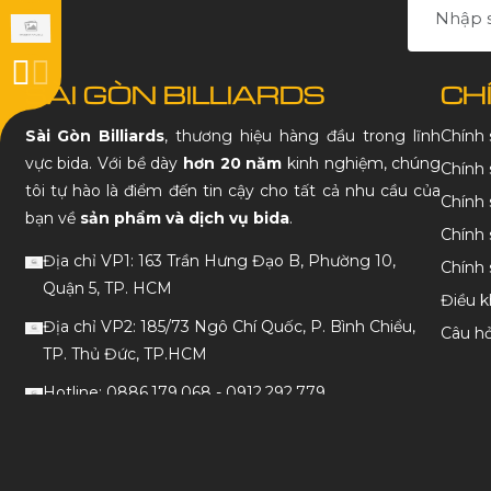
SÀI GÒN BILLIARDS
CH
Sài Gòn Billiards
, thương hiệu hàng đầu trong lĩnh
Chính
vực bida. Với bề dày
hơn 20 năm
kinh nghiệm, chúng
Chính 
tôi tự hào là điểm đến tin cậy cho tất cả nhu cầu của
Chính 
bạn về
sản phẩm và dịch vụ bida
.
Chính 
Địa chỉ VP1: 163 Trần Hưng Đạo B, Phường 10,
Chính
Quận 5, TP. HCM
Điều k
Địa chỉ VP2: 185/73 Ngô Chí Quốc, P. Bình Chiểu,
Câu h
TP. Thủ Đức, TP.HCM
Hotline: 0886.179.068 - 0912.292.779
Email: customer.saigonbilliards@gmail.com