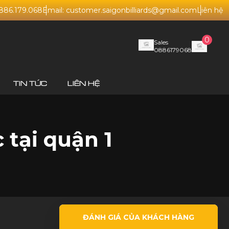
0886.179.068
Email: customer.saigonbilliards@gmail.com
Liên hệ
0
Sales
0886179068
TIN TỨC
LIÊN HỆ
 tại quận 1
ĐÁNH GIÁ CỦA KHÁCH HÀNG