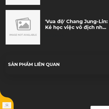
'Vua độ' Chang Jung-Lin:
Kẻ học việc vô địch nhờ
trò đùa của số phận
15/11/2023
SẢN PHẨM LIÊN QUAN