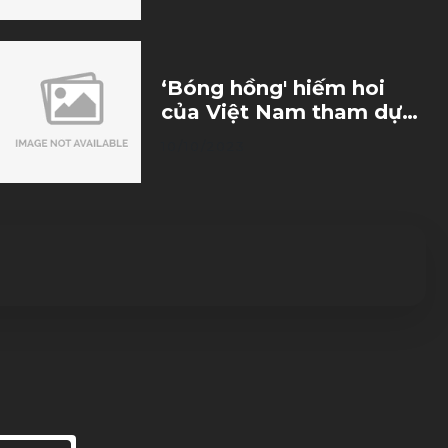
Nineball
‘Bóng hồng' hiếm hoi
của Việt Nam tham dự
Hanoi Open 2023: Tôi ‘tê
10/10/2023
cứng’ khi thi đấu