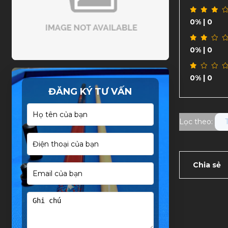
0%
| 0
0%
| 0
0%
| 0
ĐĂNG KÝ TƯ VẤN
Lọc theo:
Chia sẻ