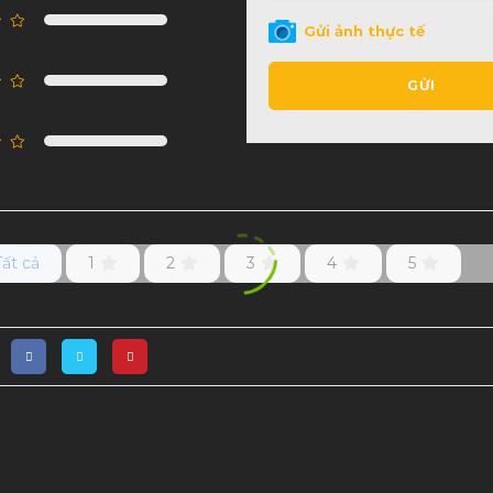
Gửi ảnh thực tế
GỬI
Tất cả
1
2
3
4
5