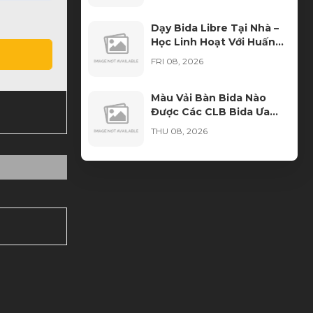
Dạy Bida Libre Tại Nhà –
Học Linh Hoạt Với Huấn
Luyện Viên Đến Tận Nơi
FRI 08, 2026
Màu Vải Bàn Bida Nào
Được Các CLB Bida Ưa
Chuộng Nhất?
THU 08, 2026
Thuê bàn bida cần chuẩn
bị những gì?
THU 08, 2026
Ngọn Cơ Bida Bị Móp:
Nguyên Nhân, Dấu Hiệu
Và Cách Khắc Phục
WED 08, 2026
Học Bida Libre Tại Sài