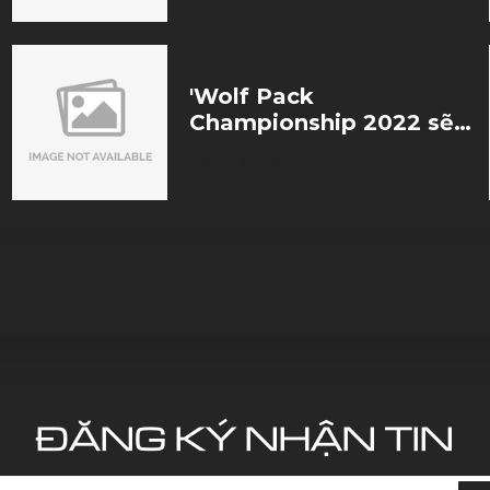
'Wolf Pack
Championship 2022 sẽ
là sân chơi để tìm kiếm
09/11/2022
những tài năng triển
vọng cho đất nước'
ĐĂNG KÝ NHẬN TIN