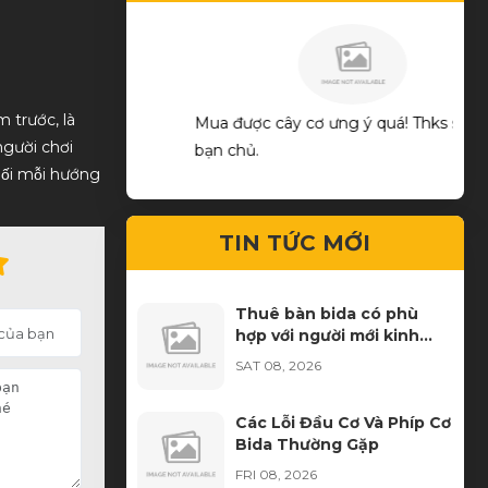
rước, là
ng
Mua được cây cơ ưng ý quá! Thks shop và
good
gười chơi
bạn chủ.
́i mỗi hướng
TIN TỨC MỚI
Thuê bàn bida có phù
hợp với người mới kinh
doanh không?
SAT 08, 2026
Các Lỗi Đầu Cơ Và Phíp Cơ
Bida Thường Gặp
FRI 08, 2026