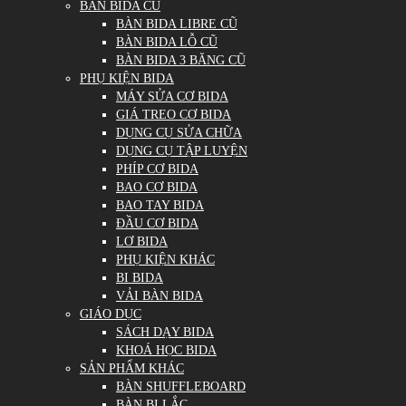
BÀN BIDA CŨ
BÀN BIDA LIBRE CŨ
BÀN BIDA LỖ CŨ
BÀN BIDA 3 BĂNG CŨ
PHỤ KIỆN BIDA
MÁY SỬA CƠ BIDA
GIÁ TREO CƠ BIDA
DỤNG CỤ SỬA CHỮA
DỤNG CỤ TẬP LUYỆN
PHÍP CƠ BIDA
BAO CƠ BIDA
BAO TAY BIDA
ĐẦU CƠ BIDA
LƠ BIDA
PHỤ KIỆN KHÁC
BI BIDA
VẢI BÀN BIDA
GIÁO DỤC
SÁCH DẠY BIDA
KHOÁ HỌC BIDA
SẢN PHẨM KHÁC
BÀN SHUFFLEBOARD
BÀN BI LẮC