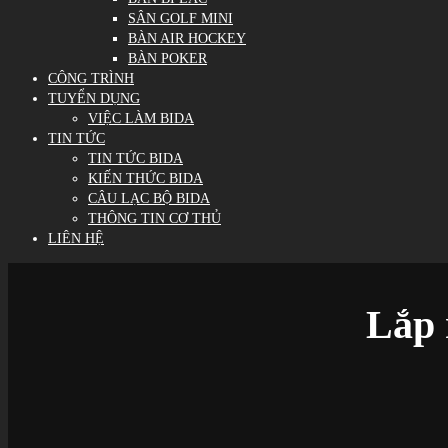
SÂN GOLF MINI
BÀN AIR HOCKEY
BÀN POKER
CÔNG TRÌNH
TUYỂN DỤNG
VIỆC LÀM BIDA
TIN TỨC
TIN TỨC BIDA
KIẾN THỨC BIDA
CÂU LẠC BỘ BIDA
THÔNG TIN CƠ THỦ
LIÊN HỆ
Lắp 