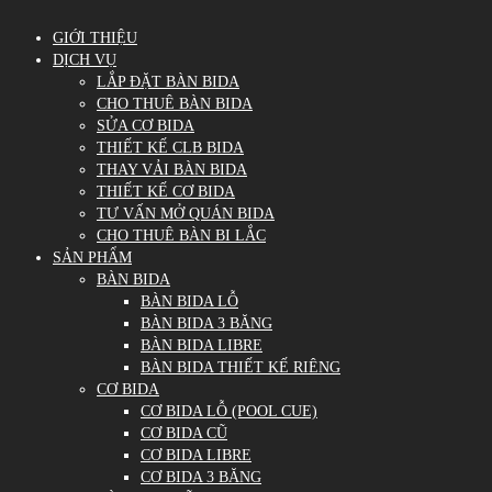
GIỚI THIỆU
DỊCH VỤ
LẮP ĐẶT BÀN BIDA
CHO THUÊ BÀN BIDA
SỬA CƠ BIDA
THIẾT KẾ CLB BIDA
THAY VẢI BÀN BIDA
THIẾT KẾ CƠ BIDA
TƯ VẤN MỞ QUÁN BIDA
CHO THUÊ BÀN BI LẮC
SẢN PHẨM
BÀN BIDA
BÀN BIDA LỖ
BÀN BIDA 3 BĂNG
BÀN BIDA LIBRE
BÀN BIDA THIẾT KẾ RIÊNG
CƠ BIDA
CƠ BIDA LỖ (POOL CUE)
CƠ BIDA CŨ
CƠ BIDA LIBRE
CƠ BIDA 3 BĂNG