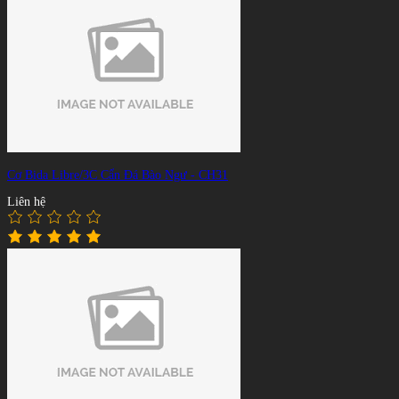
Cơ Bida Libre/3C Cẩn Đá Bào Ngư - CH31
Liên hệ