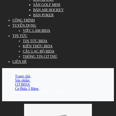
SÂN GOLF MINI
BÀN AIR HOCKEY
BÀN POKER
CÔNG TRÌNH
TUYỂN DỤNG
VIỆC LÀM BIDA
TIN TỨC
TIN TỨC BIDA
KIẾN THỨC BIDA
CÂU LẠC BỘ BIDA
THÔNG TIN CƠ THỦ
LIÊN HỆ
Trang chủ
/
Sản phẩm
/
CƠ BIDA
/
Cơ Bida 3 Băng
/
Cơ Bida 3 Băng Jflowers CAR10 - 10F