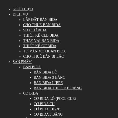
GIỚI THIỆU
DỊCH VỤ
LẮP ĐẶT BÀN BIDA
CHO THUÊ BÀN BIDA
SỬA CƠ BIDA
THIẾT KẾ CLB BIDA
THAY VẢI BÀN BIDA
THIẾT KẾ CƠ BIDA
TƯ VẤN MỞ QUÁN BIDA
CHO THUÊ BÀN BI LẮC
SẢN PHẨM
BÀN BIDA
BÀN BIDA LỖ
BÀN BIDA 3 BĂNG
BÀN BIDA LIBRE
BÀN BIDA THIẾT KẾ RIÊNG
CƠ BIDA
CƠ BIDA LỖ (POOL CUE)
CƠ BIDA CŨ
CƠ BIDA LIBRE
CƠ BIDA 3 BĂNG