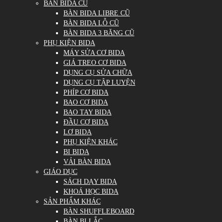
BÀN BIDA CŨ
BÀN BIDA LIBRE CŨ
BÀN BIDA LỖ CŨ
BÀN BIDA 3 BĂNG CŨ
PHỤ KIỆN BIDA
MÁY SỬA CƠ BIDA
GIÁ TREO CƠ BIDA
DỤNG CỤ SỬA CHỮA
DỤNG CỤ TẬP LUYỆN
PHÍP CƠ BIDA
BAO CƠ BIDA
BAO TAY BIDA
ĐẦU CƠ BIDA
LƠ BIDA
PHỤ KIỆN KHÁC
BI BIDA
VẢI BÀN BIDA
GIÁO DỤC
SÁCH DẠY BIDA
KHOÁ HỌC BIDA
SẢN PHẨM KHÁC
BÀN SHUFFLEBOARD
BÀN BI LẮC