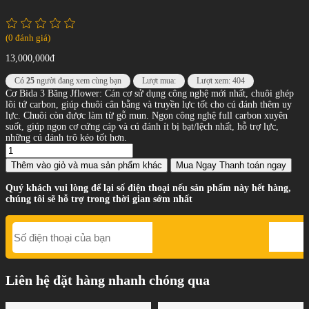
(0 đánh giá)
13,000,000đ
Có
25
người đang xem cùng bạn
Lượt mua:
Lượt xem: 404
Cơ Bida 3 Băng Jflower: Cán cơ sử dụng công nghệ mới nhất, chuôi ghép
lõi tứ carbon, giúp chuôi cân bằng và truyền lực tốt cho cú đánh thêm uy
lực. Chuôi còn được làm từ gỗ mun. Ngọn công nghệ full carbon xuyên
suốt, giúp ngọn cơ cứng cáp và cú đánh ít bị bạt/lệch nhất, hỗ trợ lực,
những cú đánh trô kéo tốt hơn.
Thêm vào giỏ
và mua sản phẩm khác
Mua Ngay
Thanh toán ngay
Quý khách vui lòng để lại số điện thoại nếu sản phẩm này hết hàng,
chúng tôi sẽ hỗ trợ trong thời gian sớm nhất
Liên hệ đặt hàng nhanh chóng qua