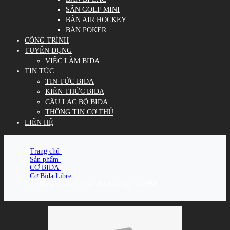
SÂN GOLF MINI
BÀN AIR HOCKEY
BÀN POKER
CÔNG TRÌNH
TUYỂN DỤNG
VIỆC LÀM BIDA
TIN TỨC
TIN TỨC BIDA
KIẾN THỨC BIDA
CÂU LẠC BỘ BIDA
THÔNG TIN CƠ THỦ
LIÊN HỆ
Trang chủ
/
Sản phẩm
/
CƠ BIDA
/
Cơ Bida Libre
/
Cơ Bida Libre/3C Cẩn Đá Bào Ngư - CH56