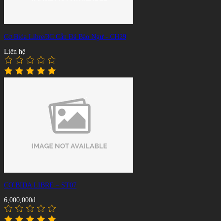
Cơ Bida Libre/3C Cẩn Đá Bào Ngư - CH29
Liên hệ
CƠ BIDA LIBRE – ST07
6,000,000đ