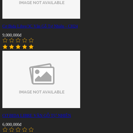
Cơ Bida Libre/3C Vân Gỗ Tự Nhiên - CH24
9,000,000đ
CƠ BIDA LIBRE VÂN GỖ TỰ NHIÊN
6,000,000đ