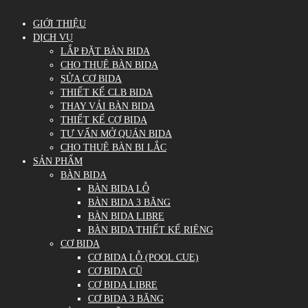
GIỚI THIỆU
DỊCH VỤ
LẮP ĐẶT BÀN BIDA
CHO THUÊ BÀN BIDA
SỬA CƠ BIDA
THIẾT KẾ CLB BIDA
THAY VẢI BÀN BIDA
THIẾT KẾ CƠ BIDA
TƯ VẤN MỞ QUÁN BIDA
CHO THUÊ BÀN BI LẮC
SẢN PHẨM
BÀN BIDA
BÀN BIDA LỖ
BÀN BIDA 3 BĂNG
BÀN BIDA LIBRE
BÀN BIDA THIẾT KẾ RIÊNG
CƠ BIDA
CƠ BIDA LỖ (POOL CUE)
CƠ BIDA CŨ
CƠ BIDA LIBRE
CƠ BIDA 3 BĂNG