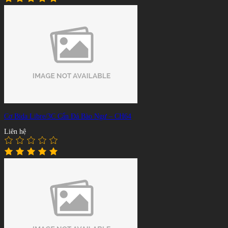
Cơ Bida Libre/3C Cẩn Đá Bào Ngư – CH64
Liên hệ