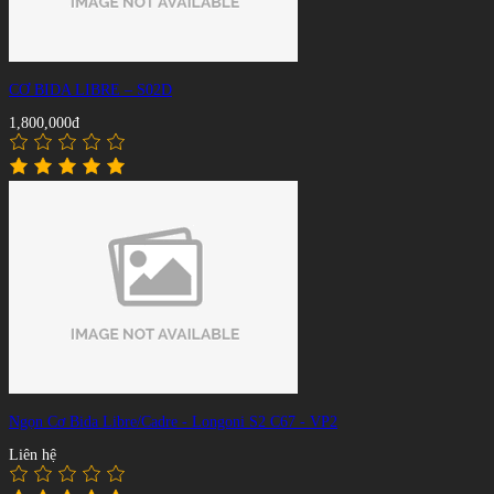
CƠ BIDA LIBRE – S02D
1,800,000đ
Ngọn Cơ Bida Libre/Cadre - Longoni S2 C67 - VP2
Liên hệ