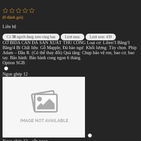
(0 đánh giá)
Liên hệ
Có
38
người đang xem cùng bạn
Lượt mua:
Lượt xem: 439
CƠ BIDA CẨN ĐÁ SẢN XUẤT THỦ CÔNG Loại cơ: Libre/3 Băng/1
Băng/4 Bi Chất liệu: Gỗ Mapple, Đá bào ngư. Khối lượng: Tùy chọn. Phíp
Adam – Đầu R. (Có thể thay đổi) Quà tặng: Chụp bảo vệ ren, bao cơ, bao
tay. Bảo hành: Bảo hành cong ngọn 6 tháng.
Option SGB:
Ngọn ghép 12