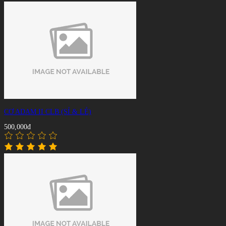
CƠ ADAM II CLB (SỈ & LẺ)
500,000đ