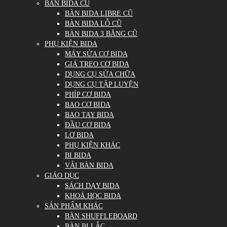
BÀN BIDA CŨ
BÀN BIDA LIBRE CŨ
BÀN BIDA LỖ CŨ
BÀN BIDA 3 BĂNG CŨ
PHỤ KIỆN BIDA
MÁY SỬA CƠ BIDA
GIÁ TREO CƠ BIDA
DỤNG CỤ SỬA CHỮA
DỤNG CỤ TẬP LUYỆN
PHÍP CƠ BIDA
BAO CƠ BIDA
BAO TAY BIDA
ĐẦU CƠ BIDA
LƠ BIDA
PHỤ KIỆN KHÁC
BI BIDA
VẢI BÀN BIDA
GIÁO DỤC
SÁCH DẠY BIDA
KHOÁ HỌC BIDA
SẢN PHẨM KHÁC
BÀN SHUFFLEBOARD
BÀN BI LẮC