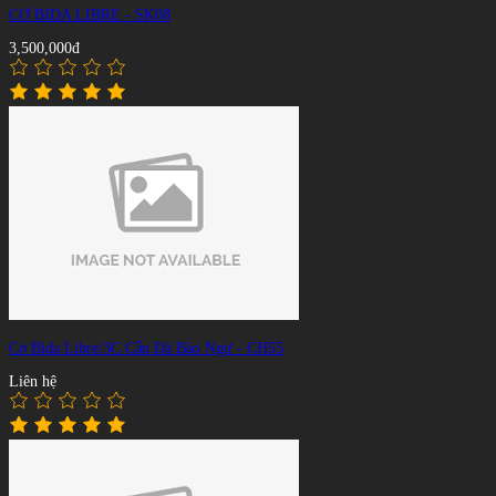
CƠ BIDA LIBRE - SK08
3,500,000đ
Cơ Bida Libre/3C Cẩn Đá Bào Ngư - CH55
Liên hệ