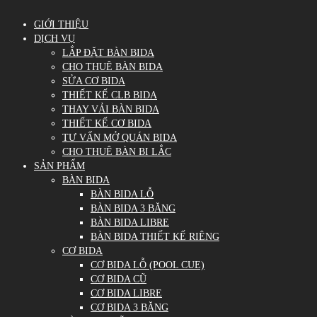
GIỚI THIỆU
DỊCH VỤ
LẮP ĐẶT BÀN BIDA
CHO THUÊ BÀN BIDA
SỬA CƠ BIDA
THIẾT KẾ CLB BIDA
THAY VẢI BÀN BIDA
THIẾT KẾ CƠ BIDA
TƯ VẤN MỞ QUÁN BIDA
CHO THUÊ BÀN BI LẮC
SẢN PHẨM
BÀN BIDA
BÀN BIDA LỖ
BÀN BIDA 3 BĂNG
BÀN BIDA LIBRE
BÀN BIDA THIẾT KẾ RIÊNG
CƠ BIDA
CƠ BIDA LỖ (POOL CUE)
CƠ BIDA CŨ
CƠ BIDA LIBRE
CƠ BIDA 3 BĂNG