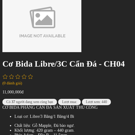
Cơ Bida Libre/3C Cẩn Đá - CH04
(0 đánh giá)
11,000,000đ
Có
37
người đang xem cùng bạn
Lượt mua:
Lượt xem: 440
CƠ BIDA PHĂNG CẨN ĐÁ SẢN XUẤT THỦ CÔNG
Loại cơ: Libre/3 Băng/1 Băng/4 Bi
Chất liệu: Gỗ Mapple, Đá bào ngư.
Khối lượng: 420 gram – 440 gram.