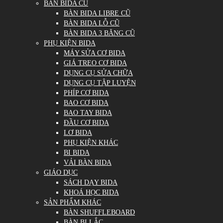
BÀN BIDA CŨ
BÀN BIDA LIBRE CŨ
BÀN BIDA LỖ CŨ
BÀN BIDA 3 BĂNG CŨ
PHỤ KIỆN BIDA
MÁY SỬA CƠ BIDA
GIÁ TREO CƠ BIDA
DỤNG CỤ SỬA CHỮA
DỤNG CỤ TẬP LUYỆN
PHÍP CƠ BIDA
BAO CƠ BIDA
BAO TAY BIDA
ĐẦU CƠ BIDA
LƠ BIDA
PHỤ KIỆN KHÁC
BI BIDA
VẢI BÀN BIDA
GIÁO DỤC
SÁCH DẠY BIDA
KHOÁ HỌC BIDA
SẢN PHẨM KHÁC
BÀN SHUFFLEBOARD
BÀN BI LẮC