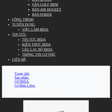
SÂN GOLF MINI
BÀN AIR HOCKEY
BÀN POKER
CÔNG TRÌNH
TUYỂN DỤNG
VIỆC LÀM BIDA
TIN TỨC
TIN TỨC BIDA
KIẾN THỨC BIDA
CÂU LẠC BỘ BIDA
THÔNG TIN CƠ THỦ
LIÊN HỆ
Trang chủ
/
Sản phẩm
/
CƠ BIDA
/
Cơ Bida Libre
/
Cơ Bida Libre/3C Cẩn Đá - CH04