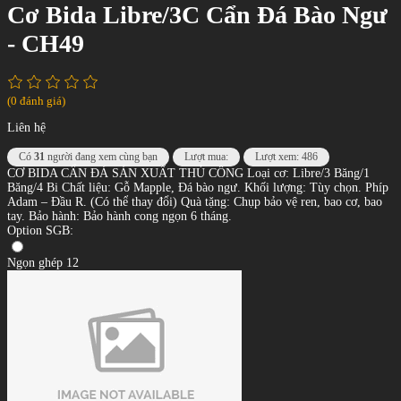
Cơ Bida Libre/3C Cẩn Đá Bào Ngư
- CH49
(0 đánh giá)
Liên hệ
Có
31
người đang xem cùng bạn
Lượt mua:
Lượt xem: 486
CƠ BIDA CẨN ĐÁ SẢN XUẤT THỦ CÔNG Loại cơ: Libre/3 Băng/1
Băng/4 Bi Chất liệu: Gỗ Mapple, Đá bào ngư. Khối lượng: Tùy chọn. Phíp
Adam – Đầu R. (Có thể thay đổi) Quà tặng: Chụp bảo vệ ren, bao cơ, bao
tay. Bảo hành: Bảo hành cong ngọn 6 tháng.
Option SGB:
Ngọn ghép 12