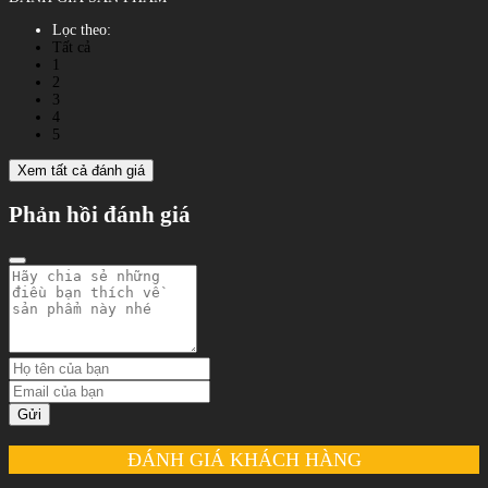
Lọc theo:
Tất cả
1
2
3
4
5
Xem tất cả đánh giá
Phản hồi đánh giá
Gửi
ĐÁNH GIÁ KHÁCH HÀNG