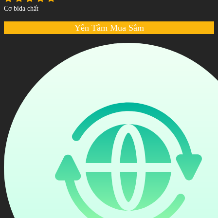
Cơ bida chất
Yên Tâm Mua Sắm