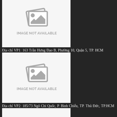
Địa chỉ VP1: 163 Trần Hưng Đạo B, Phường 10, Quận 5, TP. HCM
Địa chỉ VP2: 185/73 Ngô Chí Quốc, P. Bình Chiểu, TP. Thủ Đức, TP.HCM