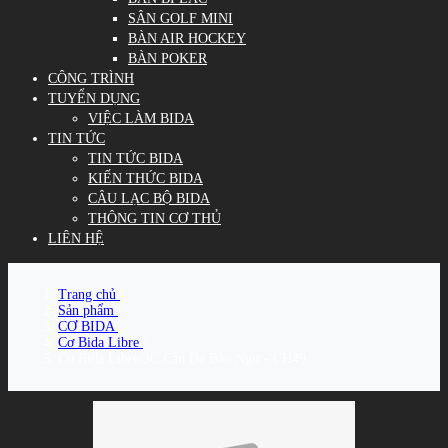
SÂN GOLF MINI
BÀN AIR HOCKEY
BÀN POKER
CÔNG TRÌNH
TUYỂN DỤNG
VIỆC LÀM BIDA
TIN TỨC
TIN TỨC BIDA
KIẾN THỨC BIDA
CÂU LẠC BỘ BIDA
THÔNG TIN CƠ THỦ
LIÊN HỆ
Trang chủ
/
Sản phẩm
/
CƠ BIDA
/
Cơ Bida Libre
/
Cơ Bida Libre/3C Cẩn Đá Bào Ngư - CH49