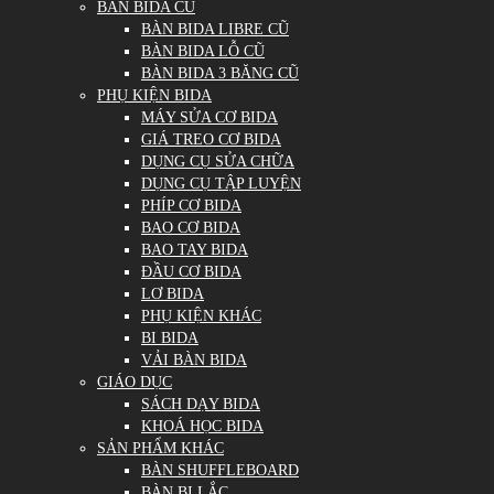
BÀN BIDA CŨ
BÀN BIDA LIBRE CŨ
BÀN BIDA LỖ CŨ
BÀN BIDA 3 BĂNG CŨ
PHỤ KIỆN BIDA
MÁY SỬA CƠ BIDA
GIÁ TREO CƠ BIDA
DỤNG CỤ SỬA CHỮA
DỤNG CỤ TẬP LUYỆN
PHÍP CƠ BIDA
BAO CƠ BIDA
BAO TAY BIDA
ĐẦU CƠ BIDA
LƠ BIDA
PHỤ KIỆN KHÁC
BI BIDA
VẢI BÀN BIDA
GIÁO DỤC
SÁCH DẠY BIDA
KHOÁ HỌC BIDA
SẢN PHẨM KHÁC
BÀN SHUFFLEBOARD
BÀN BI LẮC