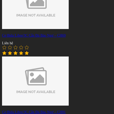
Cơ Bida Libre/3C Cẩn Đá Bào Ngư – CH69
Liên hệ
Cơ Bida Libre/3C Cẩn Đá Bào Ngư – CH81