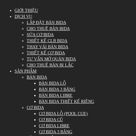
GIỚI THIỆU
DỊCH VỤ
LẮP ĐẶT BÀN BIDA
CHO THUÊ BÀN BIDA
SỬA CƠ BIDA
THIẾT KẾ CLB BIDA
THAY VẢI BÀN BIDA
THIẾT KẾ CƠ BIDA
TƯ VẤN MỞ QUÁN BIDA
CHO THUÊ BÀN BI LẮC
SẢN PHẨM
BÀN BIDA
BÀN BIDA LỖ
BÀN BIDA 3 BĂNG
BÀN BIDA LIBRE
BÀN BIDA THIẾT KẾ RIÊNG
CƠ BIDA
CƠ BIDA LỖ (POOL CUE)
CƠ BIDA CŨ
CƠ BIDA LIBRE
CƠ BIDA 3 BĂNG