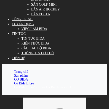
SÂN GOLF MINI
BÀN AIR HOCKEY
BÀN POKER
CÔNG TRÌNH
TUYỂN DỤNG
VIỆC LÀM BIDA
TIN TỨC
TIN TỨC BIDA
KIẾN THỨC BIDA
CÂU LẠC BỘ BIDA
THÔNG TIN CƠ THỦ
LIÊN HỆ
Trang chủ
/
Sản phẩm
/
CƠ BIDA
/
Cơ Bida Libre
/
Cơ Bida Libre/3C Cẩn Đá Bào Ngư - CH19