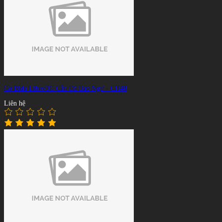
Cơ Bida Libre/3C Cẩn Đá Bào Ngư - CH48
Liên hệ