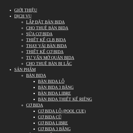
GIỚI THIỆU
DỊCH VỤ
LẮP ĐẶT BÀN BIDA
CHO THUÊ BÀN BIDA
SỬA CƠ BIDA
THIẾT KẾ CLB BIDA
THAY VẢI BÀN BIDA
THIẾT KẾ CƠ BIDA
TƯ VẤN MỞ QUÁN BIDA
CHO THUÊ BÀN BI LẮC
SẢN PHẨM
BÀN BIDA
BÀN BIDA LỖ
BÀN BIDA 3 BĂNG
BÀN BIDA LIBRE
BÀN BIDA THIẾT KẾ RIÊNG
CƠ BIDA
CƠ BIDA LỖ (POOL CUE)
CƠ BIDA CŨ
CƠ BIDA LIBRE
CƠ BIDA 3 BĂNG