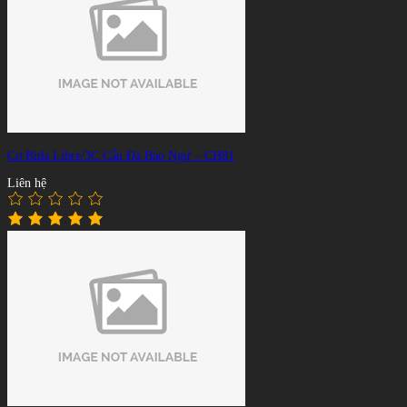
Cơ Bida Libre/3C Cẩn Đá Bào Ngư – CH81
Liên hệ