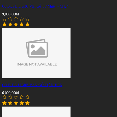
Cơ Bida Libre/3C Vân Gỗ Tự Nhiên - CH24
9,000,000đ
CƠ BIDA LIBRE VÂN GỖ TỰ NHIÊN
6,000,000đ