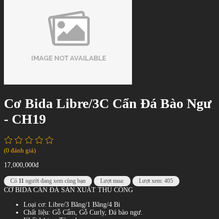
Cơ Bida Libre/3C Cẩn Đá Bào Ngư
- CH19
(0 đánh giá)
17,000,000đ
Có
11
người đang xem cùng bạn
Lượt mua:
Lượt xem: 405
CƠ BIDA CẨN ĐÁ SẢN XUẤT THỦ CÔNG
Loại cơ: Libre/3 Băng/1 Băng/4 Bi
Chất liệu: Gỗ Cẩm, Gỗ Curly, Đá bào ngư.