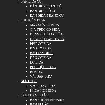
BÀN BIDA CŨ
BÀN BIDA LIBRE CŨ
BÀN BIDA LỖ CŨ
BÀN BIDA 3 BĂNG CŨ
PHỤ KIỆN BIDA
MÁY SỬA CƠ BIDA
GIÁ TREO CƠ BIDA
DỤNG CỤ SỬA CHỮA
DỤNG CỤ TẬP LUYỆN
PHÍP CƠ BIDA
BAO CƠ BIDA
BAO TAY BIDA
ĐẦU CƠ BIDA
LƠ BIDA
PHỤ KIỆN KHÁC
BI BIDA
VẢI BÀN BIDA
GIÁO DỤC
SÁCH DẠY BIDA
KHOÁ HỌC BIDA
SẢN PHẨM KHÁC
BÀN SHUFFLEBOARD
BÀN BI LẮC