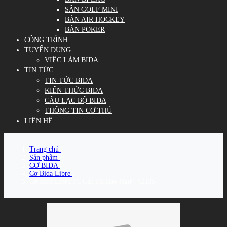
SÂN GOLF MINI
BÀN AIR HOCKEY
BÀN POKER
CÔNG TRÌNH
TUYỂN DỤNG
VIỆC LÀM BIDA
TIN TỨC
TIN TỨC BIDA
KIẾN THỨC BIDA
CÂU LẠC BỘ BIDA
THÔNG TIN CƠ THỦ
LIÊN HỆ
Trang chủ
/
Sản phẩm
/
CƠ BIDA
/
Cơ Bida Libre
/
Cơ Bida Libre/3C Cẩn Đá Bào Ngư - CH35