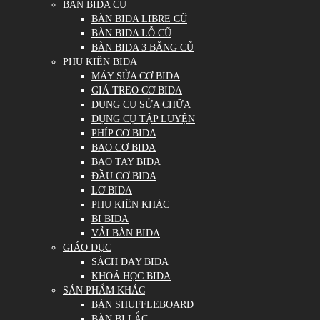
BÀN BIDA CŨ
BÀN BIDA LIBRE CŨ
BÀN BIDA LỖ CŨ
BÀN BIDA 3 BĂNG CŨ
PHỤ KIỆN BIDA
MÁY SỬA CƠ BIDA
GIÁ TREO CƠ BIDA
DỤNG CỤ SỬA CHỮA
DỤNG CỤ TẬP LUYỆN
PHÍP CƠ BIDA
BAO CƠ BIDA
BAO TAY BIDA
ĐẦU CƠ BIDA
LƠ BIDA
PHỤ KIỆN KHÁC
BI BIDA
VẢI BÀN BIDA
GIÁO DỤC
SÁCH DẠY BIDA
KHOÁ HỌC BIDA
SẢN PHẨM KHÁC
BÀN SHUFFLEBOARD
BÀN BI LẮC