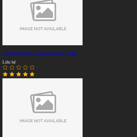
Cơ Bida Libre/3C Cẩn Đá Bào Ngư- CH03
Liên hệ