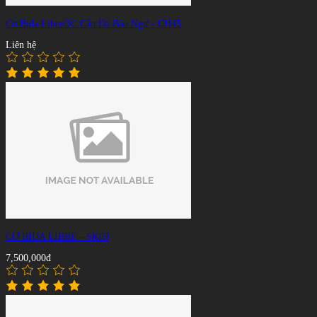
Cơ Bida Libre/3C Cẩn Đá Bào Ngư - CH45
Liên hệ
CƠ BIDA LIBRE - SK03
7,500,000đ