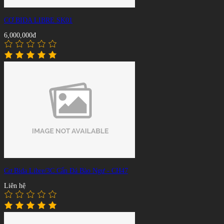
CƠ BIDA LIBRE SK01
6,000,000đ
Cơ Bida Libre/3C Cẩn Đá Bào Ngư - CH47
Liên hệ