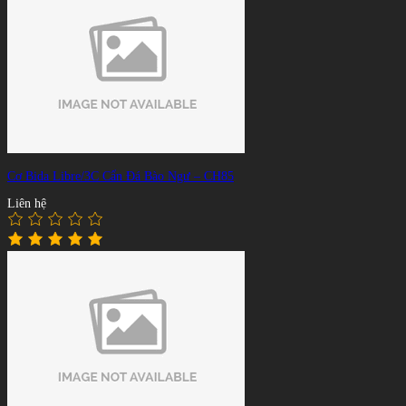
Cơ Bida Libre/3C Cẩn Đá Bào Ngư – CH85
Liên hệ