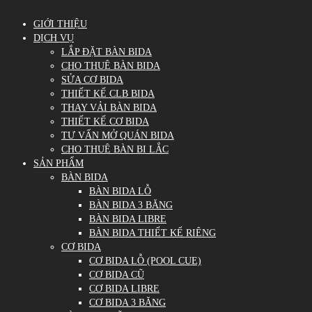
GIỚI THIỆU
DỊCH VỤ
LẮP ĐẶT BÀN BIDA
CHO THUÊ BÀN BIDA
SỬA CƠ BIDA
THIẾT KẾ CLB BIDA
THAY VẢI BÀN BIDA
THIẾT KẾ CƠ BIDA
TƯ VẤN MỞ QUÁN BIDA
CHO THUÊ BÀN BI LẮC
SẢN PHẨM
BÀN BIDA
BÀN BIDA LỖ
BÀN BIDA 3 BĂNG
BÀN BIDA LIBRE
BÀN BIDA THIẾT KẾ RIÊNG
CƠ BIDA
CƠ BIDA LỖ (POOL CUE)
CƠ BIDA CŨ
CƠ BIDA LIBRE
CƠ BIDA 3 BĂNG