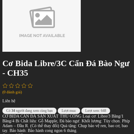
Cơ Bida Libre/3C Cẩn Đá Bào Ngư
- CH35
(0 đánh giá)
Liên hệ
Có
34
người đang xem cùng bạn
Lượt mua:
Lượt xem: 648
CƠ BIDA CẨN ĐÁ SẢN XUẤT THỦ CÔNG Loại cơ: Libre/3 Băng/1
Băng/4 Bi Chất liệu: Gỗ Mapple, Đá bào ngư. Khối lượng: Tùy chọn. Phíp
Adam – Đầu R. (Có thể thay đổi) Quà tặng: Chụp bảo vệ ren, bao cơ, bao
tay. Bảo hành: Bảo hành cong ngọn 6 tháng.