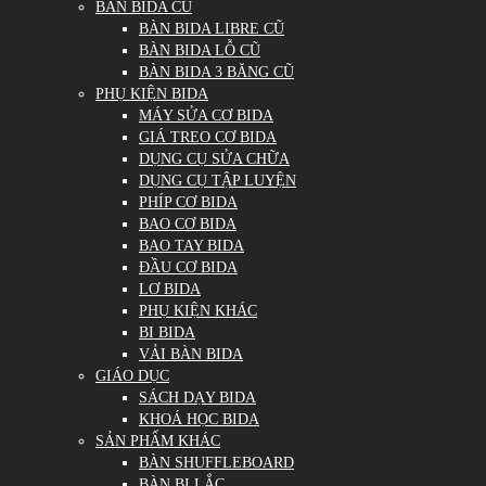
BÀN BIDA CŨ
BÀN BIDA LIBRE CŨ
BÀN BIDA LỖ CŨ
BÀN BIDA 3 BĂNG CŨ
PHỤ KIỆN BIDA
MÁY SỬA CƠ BIDA
GIÁ TREO CƠ BIDA
DỤNG CỤ SỬA CHỮA
DỤNG CỤ TẬP LUYỆN
PHÍP CƠ BIDA
BAO CƠ BIDA
BAO TAY BIDA
ĐẦU CƠ BIDA
LƠ BIDA
PHỤ KIỆN KHÁC
BI BIDA
VẢI BÀN BIDA
GIÁO DỤC
SÁCH DẠY BIDA
KHOÁ HỌC BIDA
SẢN PHẨM KHÁC
BÀN SHUFFLEBOARD
BÀN BI LẮC