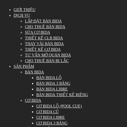
GIỚI THIỆU
DỊCH VỤ
LẮP ĐẶT BÀN BIDA
CHO THUÊ BÀN BIDA
SỬA CƠ BIDA
THIẾT KẾ CLB BIDA
THAY VẢI BÀN BIDA
THIẾT KẾ CƠ BIDA
TƯ VẤN MỞ QUÁN BIDA
CHO THUÊ BÀN BI LẮC
SẢN PHẨM
BÀN BIDA
BÀN BIDA LỖ
BÀN BIDA 3 BĂNG
BÀN BIDA LIBRE
BÀN BIDA THIẾT KẾ RIÊNG
CƠ BIDA
CƠ BIDA LỖ (POOL CUE)
CƠ BIDA CŨ
CƠ BIDA LIBRE
CƠ BIDA 3 BĂNG