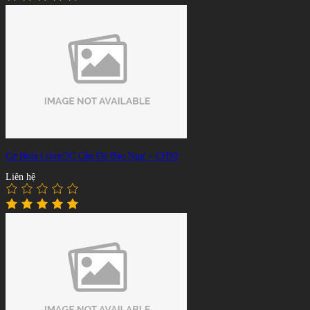
Cơ Bida Libre/3C Cẩn Đá Bào Ngư – CH92
Liên hệ