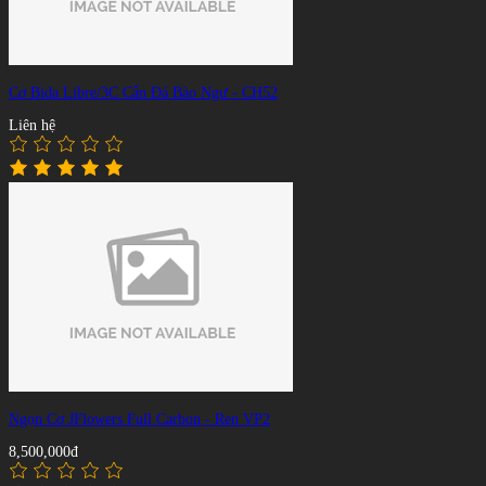
Cơ Bida Libre/3C Cẩn Đá Bào Ngư - CH52
Liên hệ
Ngọn Cơ JFlowers Full Carbon - Ren VP2
8,500,000đ