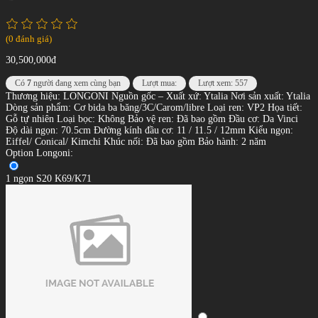
(0 đánh giá)
30,500,000đ
Có
7
người đang xem cùng bạn
Lượt mua:
Lượt xem: 557
Thương hiệu: LONGONI Nguồn gốc – Xuất xứ: Ytalia Nơi sản xuất: Ytalia
Dòng sản phẩm: Cơ bida ba băng/3C/Carom/libre Loại ren: VP2 Họa tiết:
Gỗ tự nhiên Loại bọc: Không Bảo vệ ren: Đã bao gồm Đầu cơ: Da Vinci
Độ dài ngọn: 70.5cm Đường kính đầu cơ: 11 / 11.5 / 12mm Kiểu ngọn:
Eiffel/ Conical/ Kimchi Khúc nối: Đã bao gồm Bảo hành: 2 năm
Option Longoni:
1 ngọn S20 K69/K71