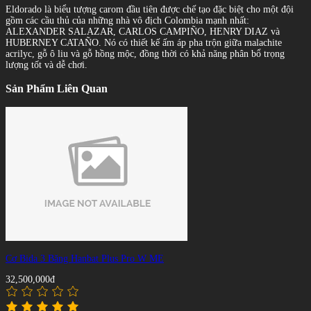
Eldorado là biểu tượng carom đầu tiên được chế tạo đặc biệt cho một đội
gồm các cầu thủ của những nhà vô địch Colombia mạnh nhất:
ALEXANDER SALAZAR, CARLOS CAMPIÑO, HENRY DIAZ và
HUBERNEY CATAÑO. Nó có thiết kế ấm áp pha trộn giữa malachite
acrilyc, gỗ ô liu và gỗ hồng mộc, đồng thời có khả năng phân bổ trọng
lượng tốt và dễ chơi.
Sản Phẩm Liên Quan
Cơ Bida 3 Băng Hanbat Plus Pro W ME
32,500,000đ