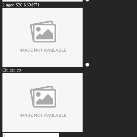
2 ngọn S20 K69/K71
Chỉ cán cơ