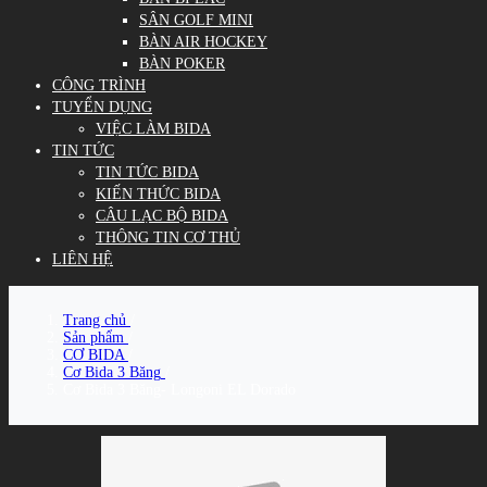
SÂN GOLF MINI
BÀN AIR HOCKEY
BÀN POKER
CÔNG TRÌNH
TUYỂN DỤNG
VIỆC LÀM BIDA
TIN TỨC
TIN TỨC BIDA
KIẾN THỨC BIDA
CÂU LẠC BỘ BIDA
THÔNG TIN CƠ THỦ
LIÊN HỆ
Trang chủ
/
Sản phẩm
/
CƠ BIDA
/
Cơ Bida 3 Băng
/
Cơ Bida 3 Băng- Longoni EL Dorado