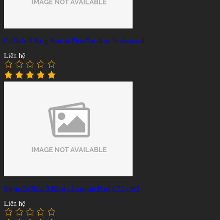
Cơ Bida 3 Băng Hanbat Plus-Rainbow Snakewood
Liên hệ
Ngọn Cơ Bida 3 Băng - Longoni Pro4 C71 - WJ
Liên hệ