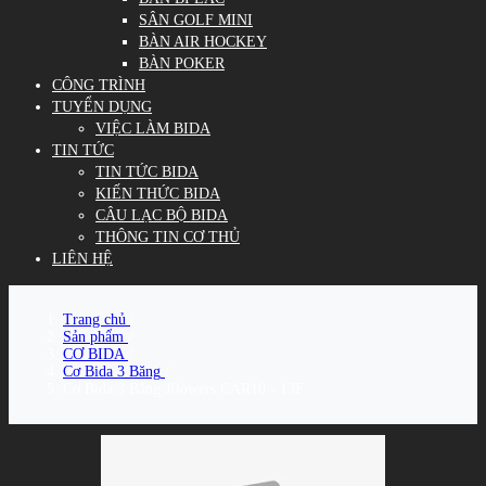
SÂN GOLF MINI
BÀN AIR HOCKEY
BÀN POKER
CÔNG TRÌNH
TUYỂN DỤNG
VIỆC LÀM BIDA
TIN TỨC
TIN TỨC BIDA
KIẾN THỨC BIDA
CÂU LẠC BỘ BIDA
THÔNG TIN CƠ THỦ
LIÊN HỆ
Trang chủ
/
Sản phẩm
/
CƠ BIDA
/
Cơ Bida 3 Băng
/
Cơ Bida 3 Băng Jflowers CAR10 - 13F