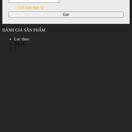
Gửi ảnh thực tế
Gửi
ĐÁNH GIÁ SẢN PHẨM
Lọc theo:
Tất cả
1
2
3
4
5
Xem tất cả đánh giá
Phản hồi đánh giá