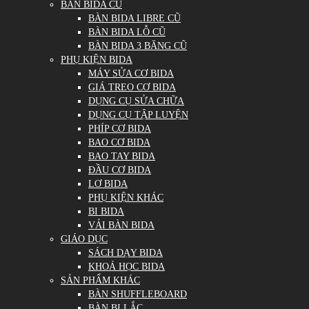
BÀN BIDA CŨ
BÀN BIDA LIBRE CŨ
BÀN BIDA LỖ CŨ
BÀN BIDA 3 BĂNG CŨ
PHỤ KIỆN BIDA
MÁY SỬA CƠ BIDA
GIÁ TREO CƠ BIDA
DỤNG CỤ SỬA CHỮA
DỤNG CỤ TẬP LUYỆN
PHÍP CƠ BIDA
BAO CƠ BIDA
BAO TAY BIDA
ĐẦU CƠ BIDA
LƠ BIDA
PHỤ KIỆN KHÁC
BI BIDA
VẢI BÀN BIDA
GIÁO DỤC
SÁCH DẠY BIDA
KHOÁ HỌC BIDA
SẢN PHẨM KHÁC
BÀN SHUFFLEBOARD
BÀN BI LẮC