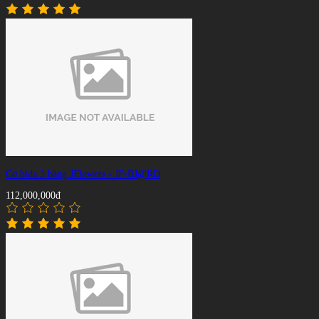
Cơ bida 3 băng JFlowers - JF-BJ@RD
112,000,000đ