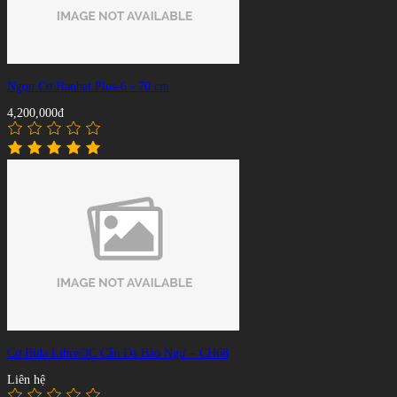
Ngọn Cơ Hanbat Plus-6 - 70 cm
4,200,000đ
Cơ Bida Libre/3C Cẩn Đá Bào Ngư – CH68
Liên hệ