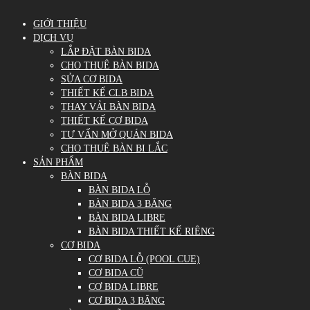
GIỚI THIỆU
DỊCH VỤ
LẮP ĐẶT BÀN BIDA
CHO THUÊ BÀN BIDA
SỬA CƠ BIDA
THIẾT KẾ CLB BIDA
THAY VẢI BÀN BIDA
THIẾT KẾ CƠ BIDA
TƯ VẤN MỞ QUÁN BIDA
CHO THUÊ BÀN BI LẮC
SẢN PHẨM
BÀN BIDA
BÀN BIDA LỖ
BÀN BIDA 3 BĂNG
BÀN BIDA LIBRE
BÀN BIDA THIẾT KẾ RIÊNG
CƠ BIDA
CƠ BIDA LỖ (POOL CUE)
CƠ BIDA CŨ
CƠ BIDA LIBRE
CƠ BIDA 3 BĂNG