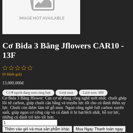
Cơ Bida 3 Băng Jflowers CAR10 -
13F
(0 đánh giá)
13,000,000đ
Có
9
người đang xem cùng bạn
Lượt mua:
Lượt xem: 468
Cơ Bida 3 Băng Jflower: Cán cơ sử dụng công nghệ mới nhất, chuôi ghép
lõi tứ carbon, giúp chuôi cân bằng và truyền lực tốt cho cú đánh thêm uy
lực. Chuôi còn được làm từ gỗ mun. Ngọn công nghệ full carbon xuyên
suốt, giúp ngọn cơ cứng cáp và cú đánh ít bị bạt/lệch nhất, hỗ trợ lực,
những cú đánh trô kéo tốt hơn.
Thêm vào giỏ
và mua sản phẩm khác
Mua Ngay
Thanh toán ngay