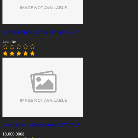
Cơ Bida Libre/3C Cẩn Đá Bào Ngư - CH47
Liên hệ
Ngọn Cơ Bida 3 Băng Predator REVO 3C-S
18,000,000đ