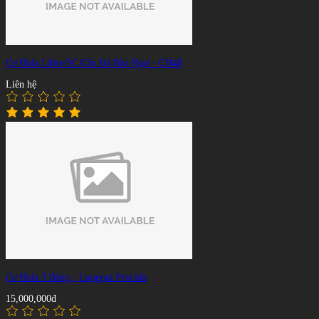
Cơ Bida Libre/3C Cẩn Đá Bào Ngư - CH48
Liên hệ
Cơ Bida 3 Băng - Longoni Procida
15,000,000đ