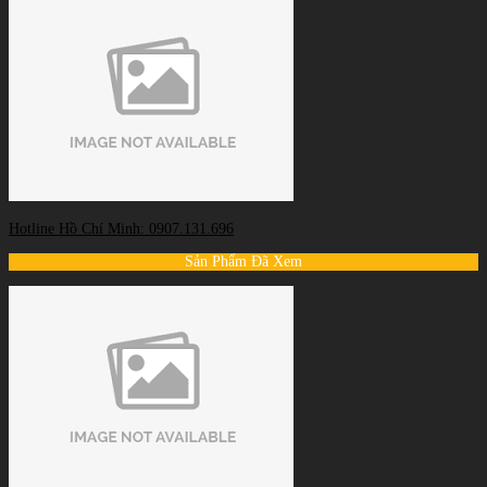
Hotline Hồ Chí Minh: 0907.131.696
Sản Phẩm Đã Xem