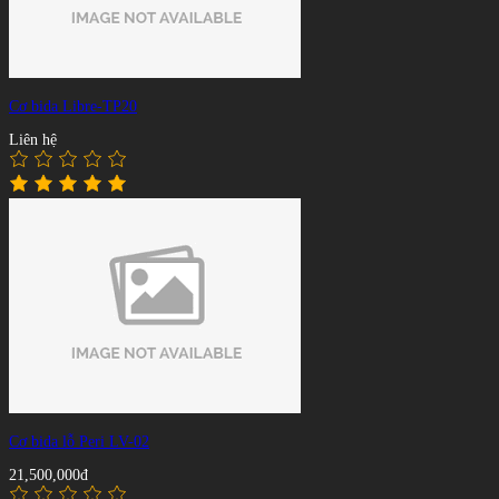
Cơ bida Libre-TP20
Liên hệ
Cơ bida lỗ Peri LV-02
21,500,000đ