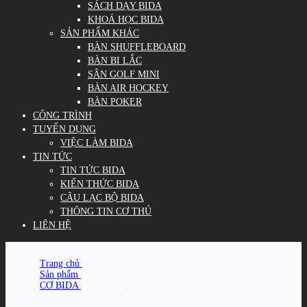
SÁCH DẠY BIDA
KHOÁ HỌC BIDA
SẢN PHẨM KHÁC
BÀN SHUFFLEBOARD
BÀN BI LẮC
SÂN GOLF MINI
BÀN AIR HOCKEY
BÀN POKER
CÔNG TRÌNH
TUYỂN DỤNG
VIỆC LÀM BIDA
TIN TỨC
TIN TỨC BIDA
KIẾN THỨC BIDA
CÂU LẠC BỘ BIDA
THÔNG TIN CƠ THỦ
LIÊN HỆ
Trang chủ
/
Sản phẩm
/
CƠ BIDA
/
Cơ bida lỗ Peri PBH-BT4