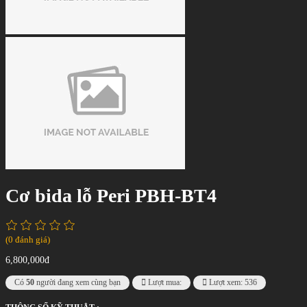
Cơ bida lỗ Peri PBH-BT4
(0 đánh giá)
6,800,000đ
Có
50
người đang xem cùng bạn
Lượt mua:
Lượt xem: 536