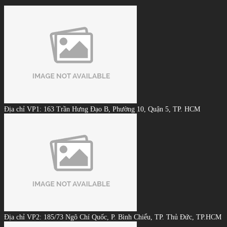
Địa chỉ VP1: 163 Trần Hưng Đạo B, Phường 10, Quận 5, TP. HCM
Địa chỉ VP2: 185/73 Ngô Chí Quốc, P. Bình Chiểu, TP. Thủ Đức, TP.HCM