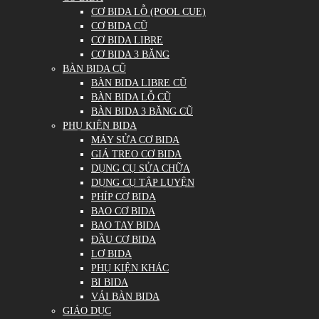
CƠ BIDA LỖ (POOL CUE)
CƠ BIDA CŨ
CƠ BIDA LIBRE
CƠ BIDA 3 BĂNG
BÀN BIDA CŨ
BÀN BIDA LIBRE CŨ
BÀN BIDA LỖ CŨ
BÀN BIDA 3 BĂNG CŨ
PHỤ KIỆN BIDA
MÁY SỬA CƠ BIDA
GIÁ TREO CƠ BIDA
DỤNG CỤ SỬA CHỮA
DỤNG CỤ TẬP LUYỆN
PHÍP CƠ BIDA
BAO CƠ BIDA
BAO TAY BIDA
ĐẦU CƠ BIDA
LƠ BIDA
PHỤ KIỆN KHÁC
BI BIDA
VẢI BÀN BIDA
GIÁO DỤC