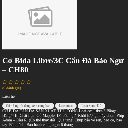
Cơ Bida Libre/3C Cẩn Đá Bào Ngư
– CH80
(0 đánh giá)
Liên hệ
Có
46
người đang xem cùng bạn
Lượt mua:
Lượt xem: 419
CƠ BIDA CẨN ĐÁ SẢN XUẤT THỦ CÔNG Loại cơ: Libre/3 Băng/1
Băng/4 Bi Chất liệu: Gỗ Mapple, Đá bào ngư. Khối lượng: Tùy chọn. Phíp
Adam – Đầu R. (Có thể thay đổi) Quà tặng: Chụp bảo vệ ren, bao cơ, bao
tay. Bảo hành: Bảo hành cong ngọn 6 tháng.