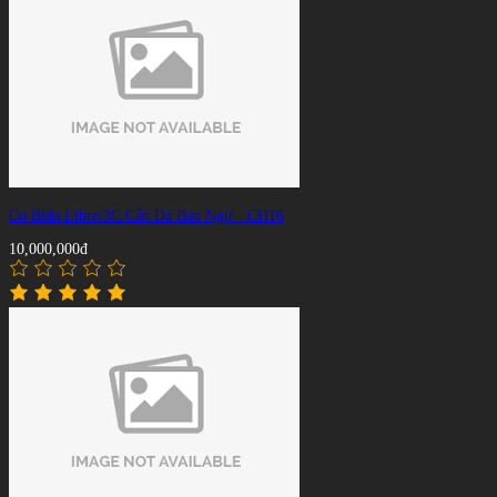
Cơ Bida Libre/3C Cẩn Đá Bào Ngư - CH16
10,000,000đ