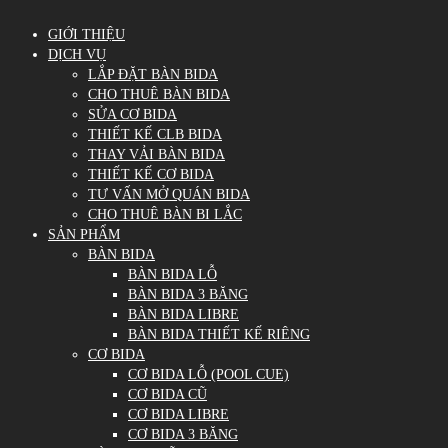
GIỚI THIỆU
DỊCH VỤ
LẮP ĐẶT BÀN BIDA
CHO THUÊ BÀN BIDA
SỬA CƠ BIDA
THIẾT KẾ CLB BIDA
THAY VẢI BÀN BIDA
THIẾT KẾ CƠ BIDA
TƯ VẤN MỞ QUÁN BIDA
CHO THUÊ BÀN BI LẮC
SẢN PHẨM
BÀN BIDA
BÀN BIDA LỖ
BÀN BIDA 3 BĂNG
BÀN BIDA LIBRE
BÀN BIDA THIẾT KẾ RIÊNG
CƠ BIDA
CƠ BIDA LỖ (POOL CUE)
CƠ BIDA CŨ
CƠ BIDA LIBRE
CƠ BIDA 3 BĂNG