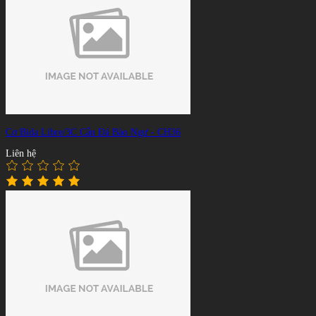
Cơ Bida Libre/3C Cẩn Đá Bào Ngư - CH36
Liên hệ