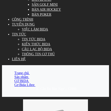
SÂN GOLF MINI
BÀN AIR HOCKEY
BÀN POKER
CÔNG TRÌNH
TUYỂN DỤNG
VIỆC LÀM BIDA
TIN TỨC
TIN TỨC BIDA
KIẾN THỨC BIDA
CÂU LẠC BỘ BIDA
THÔNG TIN CƠ THỦ
LIÊN HỆ
Trang chủ
/
Sản phẩm
/
CƠ BIDA
/
Cơ Bida Libre
/
Cơ Bida Libre/3C Cẩn Đá Bào Ngư – CH80