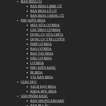
BÀN BIDA CŨ
BÀN BIDA LIBRE CŨ
BÀN BIDA LỖ CŨ
BÀN BIDA 3 BĂNG CŨ
PHỤ KIỆN BIDA
MÁY SỬA CƠ BIDA
GIÁ TREO CƠ BIDA
DỤNG CỤ SỬA CHỮA
DỤNG CỤ TẬP LUYỆN
PHÍP CƠ BIDA
BAO CƠ BIDA
BAO TAY BIDA
ĐẦU CƠ BIDA
LƠ BIDA
PHỤ KIỆN KHÁC
BI BIDA
VẢI BÀN BIDA
GIÁO DỤC
SÁCH DẠY BIDA
KHOÁ HỌC BIDA
SẢN PHẨM KHÁC
BÀN SHUFFLEBOARD
BÀN BI LẮC