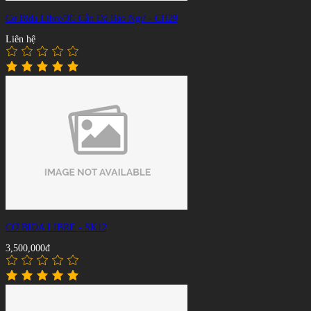
Cơ Bida Libre/3C Cẩn Đá Bào Ngư - CH29
Liên hệ
CƠ BIDA LIBRE - SK12
3,500,000đ