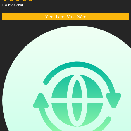
Cơ bida chất
Yên Tâm Mua Sắm