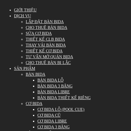
GIỚI THIỆU
DỊCH VỤ
LẮP ĐẶT BÀN BIDA
CHO THUÊ BÀN BIDA
SỬA CƠ BIDA
THIẾT KẾ CLB BIDA
THAY VẢI BÀN BIDA
THIẾT KẾ CƠ BIDA
TƯ VẤN MỞ QUÁN BIDA
CHO THUÊ BÀN BI LẮC
SẢN PHẨM
BÀN BIDA
BÀN BIDA LỖ
BÀN BIDA 3 BĂNG
BÀN BIDA LIBRE
BÀN BIDA THIẾT KẾ RIÊNG
CƠ BIDA
CƠ BIDA LỖ (POOL CUE)
CƠ BIDA CŨ
CƠ BIDA LIBRE
CƠ BIDA 3 BĂNG