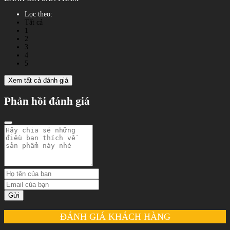
Lọc theo:
Tất cả
1
2
3
4
5
Xem tất cả đánh giá
Phản hồi đánh giá
Gửi
ĐÁNH GIÁ KHÁCH HÀNG