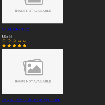
Cơ bida Libre-TP02
Liên hệ
Cơ Bida Libre/3C Cẩn Đá Bào Ngư – CH92