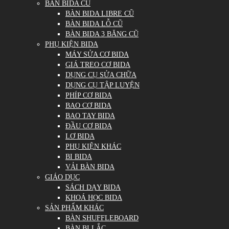
BÀN BIDA CŨ
BÀN BIDA LIBRE CŨ
BÀN BIDA LỖ CŨ
BÀN BIDA 3 BĂNG CŨ
PHỤ KIỆN BIDA
MÁY SỬA CƠ BIDA
GIÁ TREO CƠ BIDA
DỤNG CỤ SỬA CHỮA
DỤNG CỤ TẬP LUYỆN
PHÍP CƠ BIDA
BAO CƠ BIDA
BAO TAY BIDA
ĐẦU CƠ BIDA
LƠ BIDA
PHỤ KIỆN KHÁC
BI BIDA
VẢI BÀN BIDA
GIÁO DỤC
SÁCH DẠY BIDA
KHOÁ HỌC BIDA
SẢN PHẨM KHÁC
BÀN SHUFFLEBOARD
BÀN BI LẮC