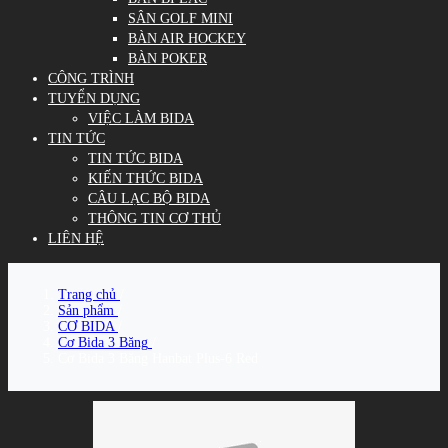
SÂN GOLF MINI
BÀN AIR HOCKEY
BÀN POKER
CÔNG TRÌNH
TUYỂN DỤNG
VIỆC LÀM BIDA
TIN TỨC
TIN TỨC BIDA
KIẾN THỨC BIDA
CÂU LẠC BỘ BIDA
THÔNG TIN CƠ THỦ
LIÊN HỆ
Trang chủ
/
Sản phẩm
/
CƠ BIDA
/
Cơ Bida 3 Băng
/
Cơ Bida 3 Băng Hanbat Plus-6 Red