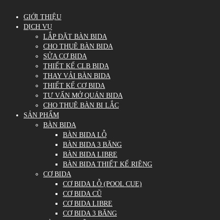
GIỚI THIỆU
DỊCH VỤ
LẮP ĐẶT BÀN BIDA
CHO THUÊ BÀN BIDA
SỬA CƠ BIDA
THIẾT KẾ CLB BIDA
THAY VẢI BÀN BIDA
THIẾT KẾ CƠ BIDA
TƯ VẤN MỞ QUÁN BIDA
CHO THUÊ BÀN BI LẮC
SẢN PHẨM
BÀN BIDA
BÀN BIDA LỖ
BÀN BIDA 3 BĂNG
BÀN BIDA LIBRE
BÀN BIDA THIẾT KẾ RIÊNG
CƠ BIDA
CƠ BIDA LỖ (POOL CUE)
CƠ BIDA CŨ
CƠ BIDA LIBRE
CƠ BIDA 3 BĂNG