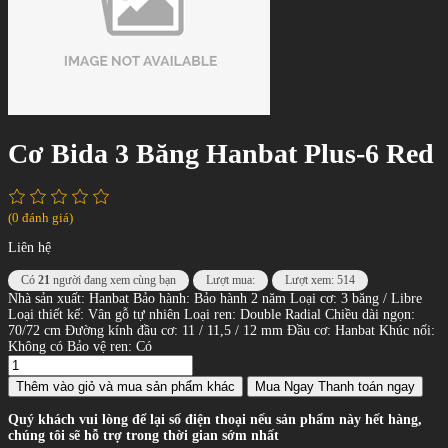
Cơ Bida 3 Băng Hanbat Plus-6 Red
(0 đánh giá)
Liên hệ
Có
21
người đang xem cùng bạn
Lượt mua:
Lượt xem: 514
Nhà sản xuất: Hanbat Bảo hành: Bảo hành 2 năm Loại cơ: 3 băng / Libre
Loại thiết kế: Vân gỗ tự nhiên Loại ren: Double Radial Chiều dài ngọn:
70/72 cm Đường kính đầu cơ: 11 / 11,5 / 12 mm Đầu cơ: Hanbat Khúc nối:
Không có Bảo vệ ren: Có
Thêm vào giỏ
và mua sản phẩm khác
Mua Ngay
Thanh toán ngay
Quý khách vui lòng để lại số điện thoại nếu sản phẩm này hết hàng,
chúng tôi sẽ hỗ trợ trong thời gian sớm nhất