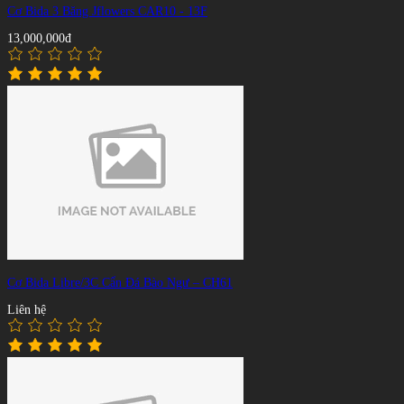
Cơ Bida 3 Băng Jflowers CAR10 - 13F
13,000,000đ
Cơ Bida Libre/3C Cẩn Đá Bào Ngư – CH61
Liên hệ