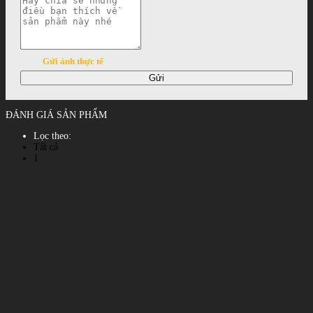
Gửi ảnh thực tế
Gửi
ĐÁNH GIÁ SẢN PHẨM
Lọc theo:
Tất cả
1
2
3
4
5
Xem tất cả đánh giá
Phản hồi đánh giá