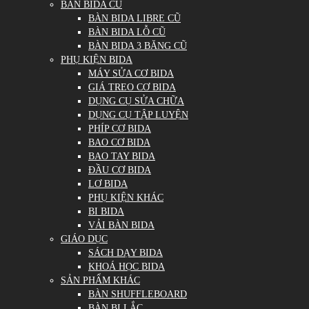
BÀN BIDA CŨ
BÀN BIDA LIBRE CŨ
BÀN BIDA LỖ CŨ
BÀN BIDA 3 BĂNG CŨ
PHỤ KIỆN BIDA
MÁY SỬA CƠ BIDA
GIÁ TREO CƠ BIDA
DỤNG CỤ SỬA CHỮA
DỤNG CỤ TẬP LUYỆN
PHÍP CƠ BIDA
BAO CƠ BIDA
BAO TAY BIDA
ĐẦU CƠ BIDA
LƠ BIDA
PHỤ KIỆN KHÁC
BI BIDA
VẢI BÀN BIDA
GIÁO DỤC
SÁCH DẠY BIDA
KHOÁ HỌC BIDA
SẢN PHẨM KHÁC
BÀN SHUFFLEBOARD
BÀN BI LẮC