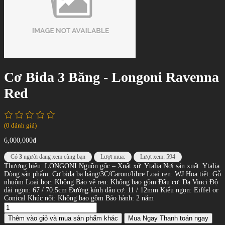
Cơ Bida 3 Băng - Longoni Ravenna
Red
(0 đánh giá)
6,000,000đ
Có
3
người đang xem cùng bạn
Lượt mua:
Lượt xem: 594
Thương hiệu: LONGONI Nguồn gốc – Xuất xứ: Ytalia Nơi sản xuất: Ytalia
Dòng sản phẩm: Cơ bida ba băng/3C/Carom/libre Loại ren: WJ Họa tiết: Gỗ
nhuộm Loại bọc: Không Bảo vệ ren: Không bao gồm Đầu cơ: Da Vinci Độ
dài ngọn: 67 / 70.5cm Đường kính đầu cơ: 11 / 12mm Kiểu ngọn: Eiffel or
Conical Khúc nối: Không bao gồm Bảo hành: 2 năm
Thêm vào giỏ
và mua sản phẩm khác
Mua Ngay
Thanh toán ngay