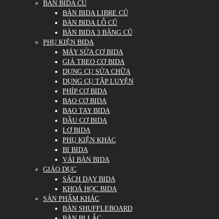
BÀN BIDA CŨ
BÀN BIDA LIBRE CŨ
BÀN BIDA LỖ CŨ
BÀN BIDA 3 BĂNG CŨ
PHỤ KIỆN BIDA
MÁY SỬA CƠ BIDA
GIÁ TREO CƠ BIDA
DỤNG CỤ SỬA CHỮA
DỤNG CỤ TẬP LUYỆN
PHÍP CƠ BIDA
BAO CƠ BIDA
BAO TAY BIDA
ĐẦU CƠ BIDA
LƠ BIDA
PHỤ KIỆN KHÁC
BI BIDA
VẢI BÀN BIDA
GIÁO DỤC
SÁCH DẠY BIDA
KHOÁ HỌC BIDA
SẢN PHẨM KHÁC
BÀN SHUFFLEBOARD
BÀN BI LẮC