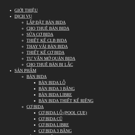
GIỚI THIỆU
DỊCH VỤ
LẮP ĐẶT BÀN BIDA
CHO THUÊ BÀN BIDA
SỬA CƠ BIDA
THIẾT KẾ CLB BIDA
THAY VẢI BÀN BIDA
THIẾT KẾ CƠ BIDA
TƯ VẤN MỞ QUÁN BIDA
CHO THUÊ BÀN BI LẮC
SẢN PHẨM
BÀN BIDA
BÀN BIDA LỖ
BÀN BIDA 3 BĂNG
BÀN BIDA LIBRE
BÀN BIDA THIẾT KẾ RIÊNG
CƠ BIDA
CƠ BIDA LỖ (POOL CUE)
CƠ BIDA CŨ
CƠ BIDA LIBRE
CƠ BIDA 3 BĂNG