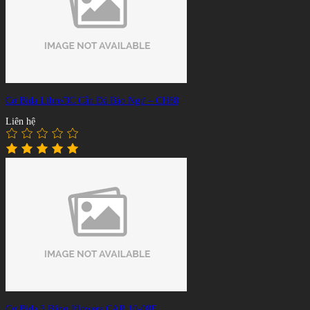
Cơ Bida Libre/3C Cẩn Đá Bào Ngư – CH88
Liên hệ
Cơ Bida 3 Băng Jflowers CAR 10-08F