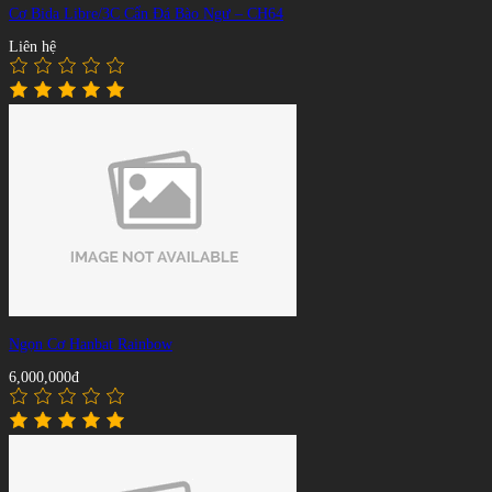
Cơ Bida Libre/3C Cẩn Đá Bào Ngư – CH64
Liên hệ
Ngọn Cơ Hanbat Rainbow
6,000,000đ