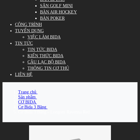
SÂN GOLF MINI
BÀN AIR HOCKEY
BÀN POKER
CÔNG TRÌNH
TUYỂN DỤNG
VIỆC LÀM BIDA
TIN TỨC
TIN TỨC BIDA
KIẾN THỨC BIDA
CÂU LẠC BỘ BIDA
THÔNG TIN CƠ THỦ
LIÊN HỆ
Trang chủ
/
Sản phẩm
/
CƠ BIDA
/
Cơ Bida 3 Băng
/
Cơ Bida 3 Băng - Longoni Ravenna Red