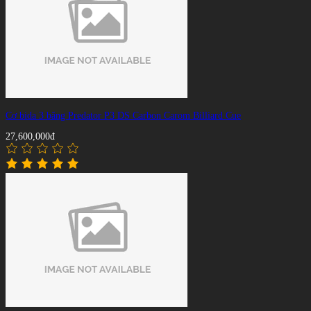
Cơ bida 3 băng Predator P3 DS Carbon Carom Billiard Cue
27,600,000đ