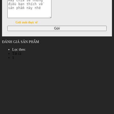
Gửi ảnh thực tế
Gửi
ĐÁNH GIÁ SẢN PHẨM
Lọc theo:
Tất cả
1
2
3
4
5
Xem tất cả đánh giá
Phản hồi đánh giá