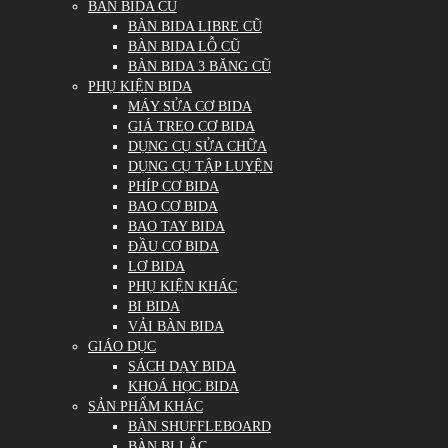
BÀN BIDA CŨ
BÀN BIDA LIBRE CŨ
BÀN BIDA LỖ CŨ
BÀN BIDA 3 BĂNG CŨ
PHỤ KIỆN BIDA
MÁY SỬA CƠ BIDA
GIÁ TREO CƠ BIDA
DỤNG CỤ SỬA CHỮA
DỤNG CỤ TẬP LUYỆN
PHÍP CƠ BIDA
BAO CƠ BIDA
BAO TAY BIDA
ĐẦU CƠ BIDA
LƠ BIDA
PHỤ KIỆN KHÁC
BI BIDA
VẢI BÀN BIDA
GIÁO DỤC
SÁCH DẠY BIDA
KHOÁ HỌC BIDA
SẢN PHẨM KHÁC
BÀN SHUFFLEBOARD
BÀN BI LẮC