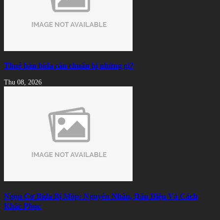
Thuê bàn bida cần chuẩn bị những gì?
Thu 08, 2026
Ngọn Cơ Bida Bị Móp: Nguyên Nhân, Dấu Hiệu Và Cách
Khắc Phục