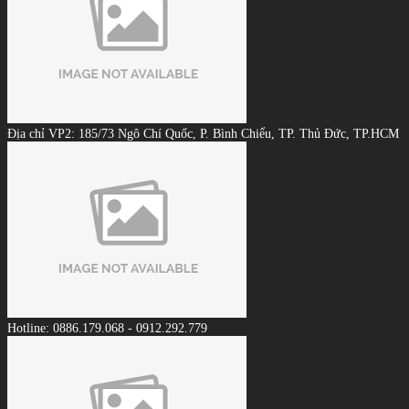
Địa chỉ VP2: 185/73 Ngô Chí Quốc, P. Bình Chiểu, TP. Thủ Đức, TP.HCM
Hotline: 0886.179.068 - 0912.292.779