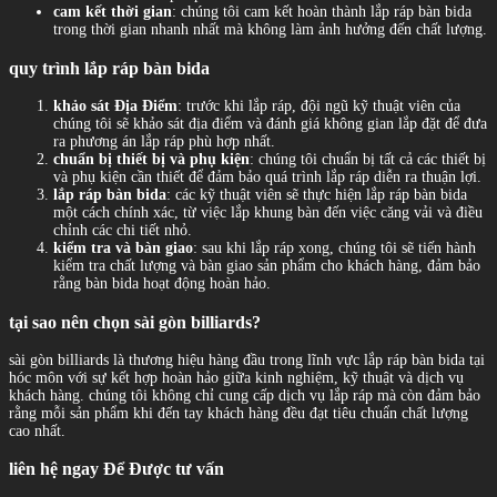
cam kết thời gian
: chúng tôi cam kết hoàn thành lắp ráp bàn bida
trong thời gian nhanh nhất mà không làm ảnh hưởng đến chất lượng.
quy trình lắp ráp bàn bida
khảo sát Địa Điểm
: trước khi lắp ráp, đội ngũ kỹ thuật viên của
chúng tôi sẽ khảo sát địa điểm và đánh giá không gian lắp đặt để đưa
ra phương án lắp ráp phù hợp nhất.
chuẩn bị thiết bị và phụ kiện
: chúng tôi chuẩn bị tất cả các thiết bị
và phụ kiện cần thiết để đảm bảo quá trình lắp ráp diễn ra thuận lợi.
lắp ráp bàn bida
: các kỹ thuật viên sẽ thực hiện lắp ráp bàn bida
một cách chính xác, từ việc lắp khung bàn đến việc căng vải và điều
chỉnh các chi tiết nhỏ.
kiểm tra và bàn giao
: sau khi lắp ráp xong, chúng tôi sẽ tiến hành
kiểm tra chất lượng và bàn giao sản phẩm cho khách hàng, đảm bảo
rằng bàn bida hoạt động hoàn hảo.
tại sao nên chọn sài gòn billiards?
sài gòn billiards là thương hiệu hàng đầu trong lĩnh vực lắp ráp bàn bida tại
hóc môn với sự kết hợp hoàn hảo giữa kinh nghiệm, kỹ thuật và dịch vụ
khách hàng. chúng tôi không chỉ cung cấp dịch vụ lắp ráp mà còn đảm bảo
rằng mỗi sản phẩm khi đến tay khách hàng đều đạt tiêu chuẩn chất lượng
cao nhất.
liên hệ ngay Để Được tư vấn