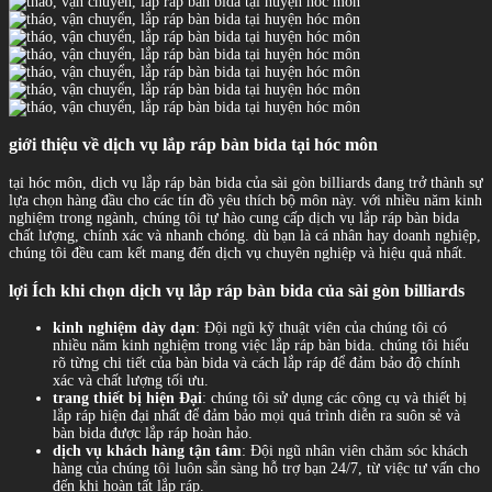
giới thiệu về dịch vụ lắp ráp bàn bida tại hóc môn
tại hóc môn, dịch vụ lắp ráp bàn bida của sài gòn billiards đang trở thành sự
lựa chọn hàng đầu cho các tín đồ yêu thích bộ môn này. với nhiều năm kinh
nghiệm trong ngành, chúng tôi tự hào cung cấp dịch vụ lắp ráp bàn bida
chất lượng, chính xác và nhanh chóng. dù bạn là cá nhân hay doanh nghiệp,
chúng tôi đều cam kết mang đến dịch vụ chuyên nghiệp và hiệu quả nhất.
lợi Ích khi chọn dịch vụ lắp ráp bàn bida của sài gòn billiards
kinh nghiệm dày dạn
: Đội ngũ kỹ thuật viên của chúng tôi có
nhiều năm kinh nghiệm trong việc lắp ráp bàn bida. chúng tôi hiểu
rõ từng chi tiết của bàn bida và cách lắp ráp để đảm bảo độ chính
xác và chất lượng tối ưu.
trang thiết bị hiện Đại
: chúng tôi sử dụng các công cụ và thiết bị
lắp ráp hiện đại nhất để đảm bảo mọi quá trình diễn ra suôn sẻ và
bàn bida được lắp ráp hoàn hảo.
dịch vụ khách hàng tận tâm
: Đội ngũ nhân viên chăm sóc khách
hàng của chúng tôi luôn sẵn sàng hỗ trợ bạn 24/7, từ việc tư vấn cho
đến khi hoàn tất lắp ráp.