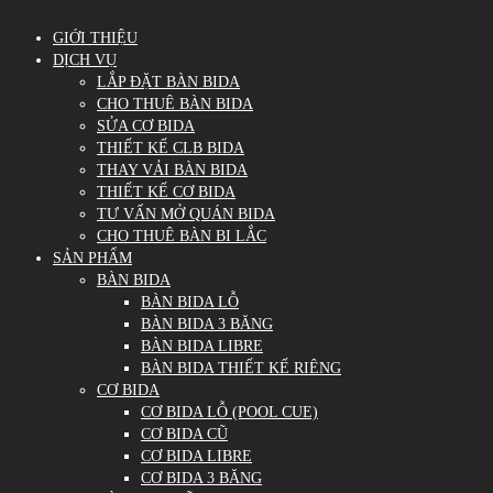
GIỚI THIỆU
DỊCH VỤ
LẮP ĐẶT BÀN BIDA
CHO THUÊ BÀN BIDA
SỬA CƠ BIDA
THIẾT KẾ CLB BIDA
THAY VẢI BÀN BIDA
THIẾT KẾ CƠ BIDA
TƯ VẤN MỞ QUÁN BIDA
CHO THUÊ BÀN BI LẮC
SẢN PHẨM
BÀN BIDA
BÀN BIDA LỖ
BÀN BIDA 3 BĂNG
BÀN BIDA LIBRE
BÀN BIDA THIẾT KẾ RIÊNG
CƠ BIDA
CƠ BIDA LỖ (POOL CUE)
CƠ BIDA CŨ
CƠ BIDA LIBRE
CƠ BIDA 3 BĂNG