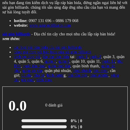
nếu bạn đang tìm kiếm dịch vụ lắp ráp bàn bida, đừng ngần ngại liên hệ với
sài gòn billiards. chúng tôi sẵn sàng đáp ứng nhu cầu của bạn và mang đến
sự hài lòng tuyệt đối.
hotline:
0907 131 696 – 0886 179 068
website:
www.saigonbilliards.com
sài gòn billiards
- Địa chỉ tin cậy cho mọi nhu cầu lắp ráp bàn bida!
xem thêm:
các loại vải bàn bida của sài gòn billiards
bảng giá thay vải bàn bida của sài gòn billiards
dịch vụ thay vải
,
lắp ráp bàn bida
tại:
quận 1
,
quận 2
, quận 3, quận
4, quận 5, quận 6,
quận 7
,
quận 8
, quận 10, quận 11,
quận 12
,
thủ
Đức
,
quận tân bình
,
quận bình tân
, quận bình thạnh,
quận tân
phú
,
quận gò vấp
, quận phú nhuận,
bình chánh
,
hóc môn
, cần
giờ,
củ chi
,
nhà bè
,
bình dươn
g,
thủ dầu một
,
bình phước
,
vũng
tàu
,
trà vinh
,
vĩnh long
0.0
0 đánh giá
0%
| 0
0%
| 0