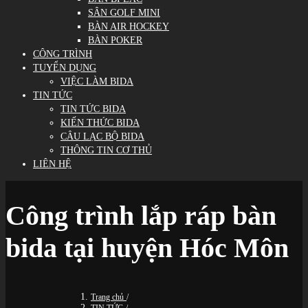
SÂN GOLF MINI
BÀN AIR HOCKEY
BÀN POKER
CÔNG TRÌNH
TUYỂN DỤNG
VIỆC LÀM BIDA
TIN TỨC
TIN TỨC BIDA
KIẾN THỨC BIDA
CÂU LẠC BỘ BIDA
THÔNG TIN CƠ THỦ
LIÊN HỆ
Công trình lắp ráp bàn
bida tại huyện Hóc Môn
Trang chủ
/