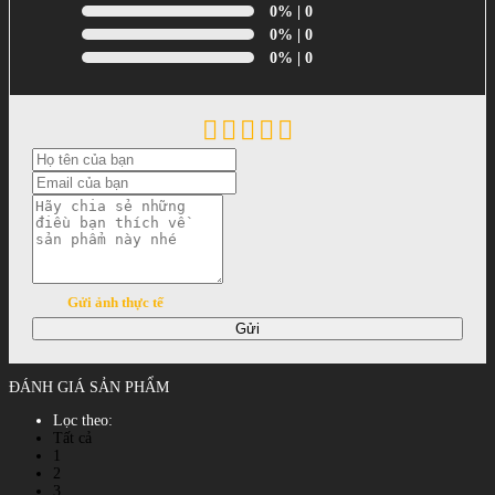
0%
| 0
0%
| 0
0%
| 0
Gửi ảnh thực tế
Gửi
ĐÁNH GIÁ SẢN PHẨM
Lọc theo:
Tất cả
1
2
3