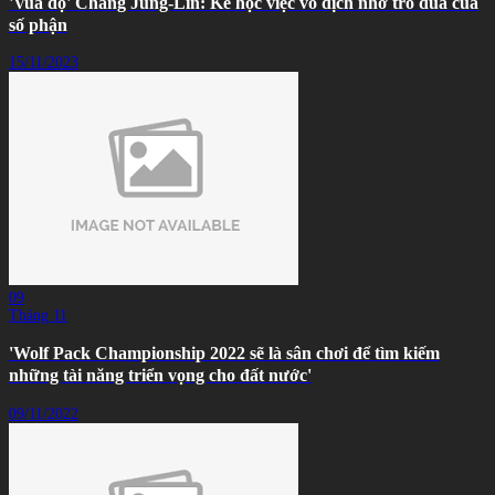
'Vua độ' Chang Jung-Lin: Kẻ học việc vô địch nhờ trò đùa của
số phận
15/11/2023
09
Tháng 11
'Wolf Pack Championship 2022 sẽ là sân chơi để tìm kiếm
những tài năng triển vọng cho đất nước'
09/11/2022