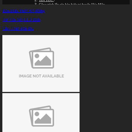
TIN TỨC
/
Công trình lắp ráp bàn bida tại huyện Hóc Môn
Bàn Bida Thiết Kế Riêng
Tư Vấn Mở CLB Bida
Cho Thuê Bàn Bia