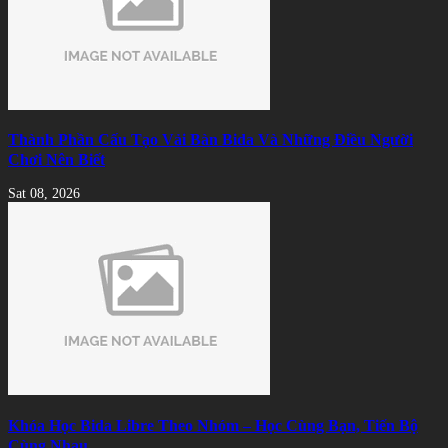
Thành Phần Cấu Tạo Vải Bàn Bida Và Những Điều Người
Chơi Nên Biết
Sat 08, 2026
Khóa Học Bida Libre Theo Nhóm – Học Cùng Bạn, Tiến Bộ
Cùng Nhau