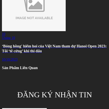
10
Tháng 10
‘Bóng hồng' hiếm hoi của Việt Nam tham dự Hanoi Open 2023:
Tôi ‘tê cứng’ khi thi đấu
10/10/2023
Sản Phẩm Liên Quan
ĐĂNG KÝ NHẬN TIN