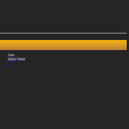
Sales
0886179068
0