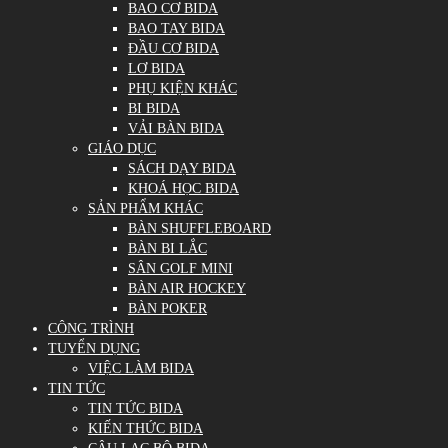
BAO CƠ BIDA
BAO TAY BIDA
ĐẦU CƠ BIDA
LƠ BIDA
PHỤ KIỆN KHÁC
BI BIDA
VẢI BÀN BIDA
GIÁO DỤC
SÁCH DẠY BIDA
KHOÁ HỌC BIDA
SẢN PHẨM KHÁC
BÀN SHUFFLEBOARD
BÀN BI LẮC
SÂN GOLF MINI
BÀN AIR HOCKEY
BÀN POKER
CÔNG TRÌNH
TUYỂN DỤNG
VIỆC LÀM BIDA
TIN TỨC
TIN TỨC BIDA
KIẾN THỨC BIDA