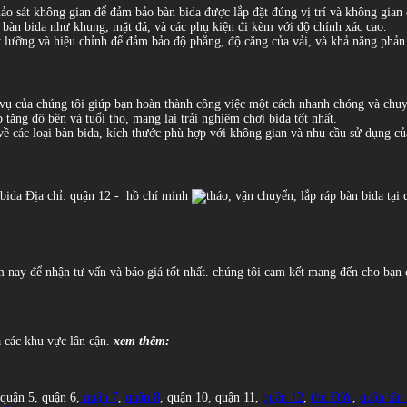
khảo sát không gian để đảm bảo bàn bida được lắp đặt đúng vị trí và không gian 
a bàn bida như khung, mặt đá, và các phụ kiện đi kèm với độ chính xác cao.
kỹ lưỡng và hiệu chỉnh để đảm bảo độ phẳng, độ căng của vải, và khả năng phản 
h vụ của chúng tôi giúp bạn hoàn thành công việc một cách nhanh chóng và chu
 tăng độ bền và tuổi thọ, mang lại trải nghiệm chơi bida tốt nhất.
về các loại bàn bida, kích thước phù hợp với không gian và nhu cầu sử dụng củ
n bida Địa chỉ: quận 12 - hồ chí minh
nay để nhận tư vấn và báo giá tốt nhất. chúng tôi cam kết mang đến cho bạn d
à các khu vực lân cận.
xem thêm:
 quận 5, quận 6,
quận 7
,
quận 8
, quận 10, quận 11,
quận 12
,
thủ Đức
,
quận tân