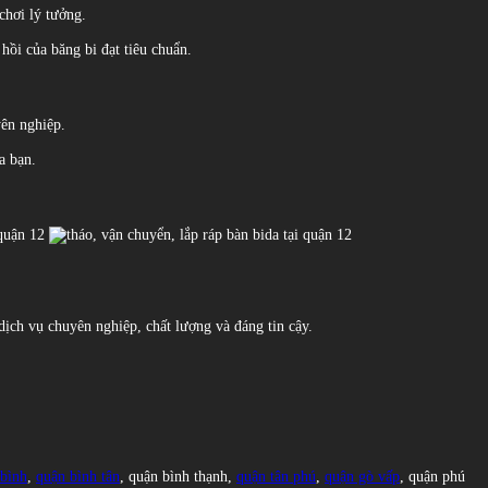
chơi lý tưởng.
hồi của băng bi đạt tiêu chuẩn.
yên nghiệp.
a bạn.
ịch vụ chuyên nghiệp, chất lượng và đáng tin cậy.
 bình
,
quận bình tân
, quận bình thạnh,
quận tân phú
,
quận gò vấp
, quận phú