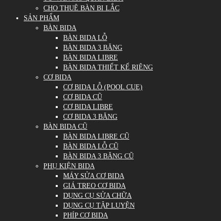
CHO THUÊ BÀN BI LẮC
SẢN PHẨM
BÀN BIDA
BÀN BIDA LỖ
BÀN BIDA 3 BĂNG
BÀN BIDA LIBRE
BÀN BIDA THIẾT KẾ RIÊNG
CƠ BIDA
CƠ BIDA LỖ (POOL CUE)
CƠ BIDA CŨ
CƠ BIDA LIBRE
CƠ BIDA 3 BĂNG
BÀN BIDA CŨ
BÀN BIDA LIBRE CŨ
BÀN BIDA LỖ CŨ
BÀN BIDA 3 BĂNG CŨ
PHỤ KIỆN BIDA
MÁY SỬA CƠ BIDA
GIÁ TREO CƠ BIDA
DỤNG CỤ SỬA CHỮA
DỤNG CỤ TẬP LUYỆN
PHÍP CƠ BIDA