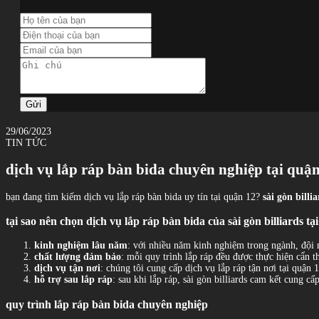
Gửi
29/06/2023
TIN TỨC
dịch vụ lắp ráp bàn bida chuyên nghiệp tại quận 
bạn đang tìm kiếm dịch vụ lắp ráp bàn bida uy tín tại quận 12?
sài gòn billi
tại sao nên chọn dịch vụ lắp ráp bàn bida của sài gòn billiards tạ
kinh nghiệm lâu năm
: với nhiều năm kinh nghiệm trong ngành, đội 
chất lượng đảm bảo
: mỗi quy trình lắp ráp đều được thực hiện cẩn t
dịch vụ tận nơi
: chúng tôi cung cấp dịch vụ lắp ráp tận nơi tại quận 
hỗ trợ sau lắp ráp
: sau khi lắp ráp, sài gòn billiards cam kết cung c
quy trình lắp ráp bàn bida chuyên nghiệp