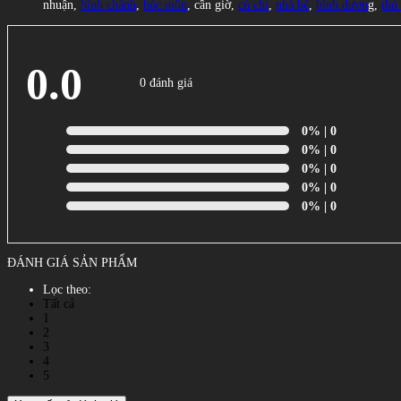
nhuận,
bình chánh
,
hóc môn
, cần giờ,
củ chi
,
nhà bè
,
bình dươn
g,
thủ
0.0
0 đánh giá
0%
| 0
0%
| 0
0%
| 0
0%
| 0
0%
| 0
ĐÁNH GIÁ SẢN PHẨM
Lọc theo:
Tất cả
1
2
3
4
5