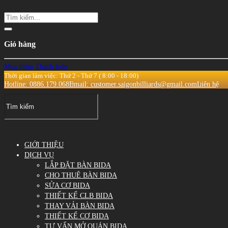
Giỏ hàng
Mua thêm
Thanh toán
Thời gian làm việc: Thứ 2 - Thứ 7 ( 8:00 - 18:00)
Hotline: 0886.179.068
Email: customer.saigonbilliards@gmail.com
Liên hệ
GIỚI THIỆU
DỊCH VỤ
LẮP ĐẶT BÀN BIDA
CHO THUÊ BÀN BIDA
SỬA CƠ BIDA
THIẾT KẾ CLB BIDA
THAY VẢI BÀN BIDA
THIẾT KẾ CƠ BIDA
TƯ VẤN MỞ QUÁN BIDA