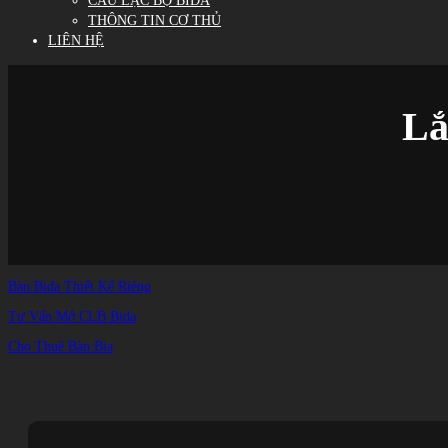
CÂU LẠC BỘ BIDA
THÔNG TIN CƠ THỦ
LIÊN HỆ
Lắ
Bàn Bida Thiết Kế Riêng
Tư Vấn Mở CLB Bida
Cho Thuê Bàn Bia