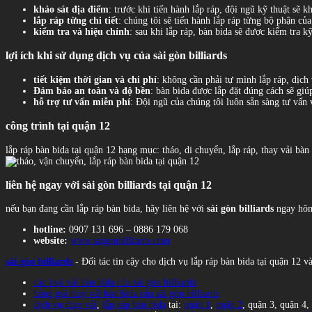
khảo sát địa điểm
: trước khi tiến hành lắp ráp, đội ngũ kỹ thuật sẽ 
lắp ráp từng chi tiết
: chúng tôi sẽ tiến hành lắp ráp từng bộ phận củ
kiểm tra và hiệu chỉnh
: sau khi lắp ráp, bàn bida sẽ được kiểm tra 
lợi ích khi sử dụng dịch vụ của sài gòn billiards
tiết kiệm thời gian và chi phí
: không cần phải tự mình lắp ráp, dịc
Đảm bảo an toàn và độ bền
: bàn bida được lắp đặt đúng cách sẽ giúp
hỗ trợ tư vấn miễn phí
: Đội ngũ của chúng tôi luôn sẵn sàng tư vấn 
công trình tại quận 12
lắp ráp bàn bida tại quận 12 hạng mục: tháo, di chuyển, lắp ráp, thay vải bà
liên hệ ngay với sài gòn billiards tại quận 12
nếu bạn đang cần lắp ráp bàn bida, hãy liên hệ với
sài gòn billiards
ngay hôm 
hotline:
0907 131 696 – 0886 179 068
website:
www.saigonbilliards.com
sài gòn billiards
- Đối tác tin cậy cho dịch vụ lắp ráp bàn bida tại quận 12 v
các loại vải bàn bida của sài gòn billiards
bảng giá thay vải bàn bida của sài gòn billiards
dịch vụ thay vải
,
lắp ráp bàn bida
tại:
quận 1
,
quận 2
, quận 3, quận 4,