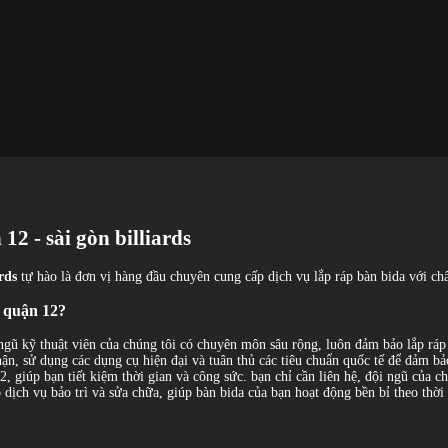
12 - sài gòn billiards
ards
tự hào là đơn vị hàng đầu chuyên cung cấp dịch vụ lắp ráp bàn bida với ch
i quận 12?
ngũ kỹ thuật viên của chúng tôi có chuyên môn sâu rộng, luôn đảm bảo lắp ráp
hận, sử dụng các dụng cụ hiện đại và tuân thủ các tiêu chuẩn quốc tế để đảm bảo
12, giúp bạn tiết kiệm thời gian và công sức. bạn chỉ cần liên hệ, đội ngũ của c
ấp dịch vụ bảo trì và sửa chữa, giúp bàn bida của bạn hoạt động bền bỉ theo thời