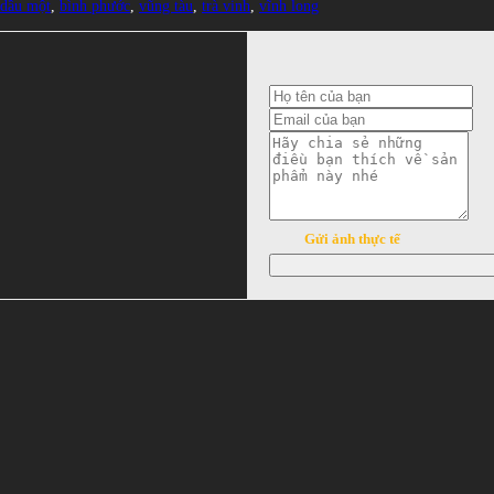
 dầu một
,
bình phước
,
vũng tàu
,
trà vinh
,
vĩnh long
Gửi ảnh thực tế