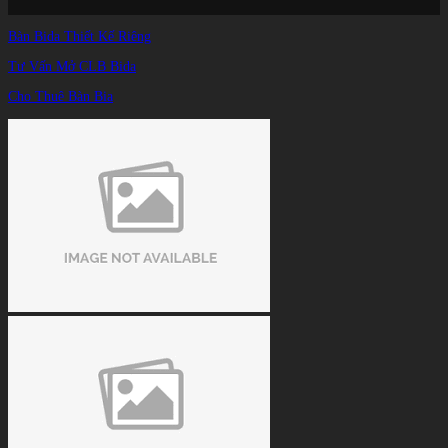
Trang chủ
/
Bàn Bida Thiết Kế Riêng
TIN TỨC
/
Lắp Ráp Bàn Bida Tại Củ Chi - CLB Sài Gòn Phố
Tư Vấn Mở CLB Bida
Cho Thuê Bàn Bia