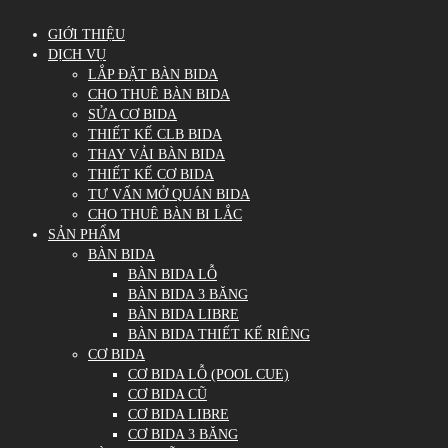
GIỚI THIỆU
DỊCH VỤ
LẮP ĐẶT BÀN BIDA
CHO THUÊ BÀN BIDA
SỬA CƠ BIDA
THIẾT KẾ CLB BIDA
THAY VẢI BÀN BIDA
THIẾT KẾ CƠ BIDA
TƯ VẤN MỞ QUÁN BIDA
CHO THUÊ BÀN BI LẮC
SẢN PHẨM
BÀN BIDA
BÀN BIDA LỖ
BÀN BIDA 3 BĂNG
BÀN BIDA LIBRE
BÀN BIDA THIẾT KẾ RIÊNG
CƠ BIDA
CƠ BIDA LỖ (POOL CUE)
CƠ BIDA CŨ
CƠ BIDA LIBRE
CƠ BIDA 3 BĂNG