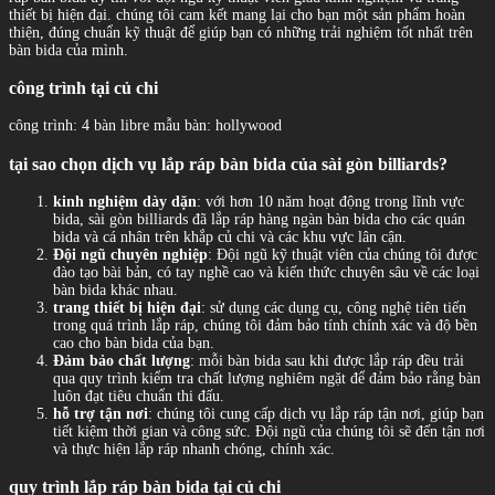
thiết bị hiện đại. chúng tôi cam kết mang lại cho bạn một sản phẩm hoàn
thiện, đúng chuẩn kỹ thuật để giúp bạn có những trải nghiệm tốt nhất trên
bàn bida của mình.
công trình tại củ chi
công trình: 4 bàn libre mẫu bàn: hollywood
tại sao chọn dịch vụ lắp ráp bàn bida của sài gòn billiards?
kinh nghiệm dày dặn
: với hơn 10 năm hoạt động trong lĩnh vực
bida, sài gòn billiards đã lắp ráp hàng ngàn bàn bida cho các quán
bida và cá nhân trên khắp củ chi và các khu vực lân cận.
Đội ngũ chuyên nghiệp
: Đội ngũ kỹ thuật viên của chúng tôi được
đào tạo bài bản, có tay nghề cao và kiến thức chuyên sâu về các loại
bàn bida khác nhau.
trang thiết bị hiện đại
: sử dụng các dụng cụ, công nghệ tiên tiến
trong quá trình lắp ráp, chúng tôi đảm bảo tính chính xác và độ bền
cao cho bàn bida của bạn.
Đảm bảo chất lượng
: mỗi bàn bida sau khi được lắp ráp đều trải
qua quy trình kiểm tra chất lượng nghiêm ngặt để đảm bảo rằng bàn
luôn đạt tiêu chuẩn thi đấu.
hỗ trợ tận nơi
: chúng tôi cung cấp dịch vụ lắp ráp tận nơi, giúp bạn
tiết kiệm thời gian và công sức. Đội ngũ của chúng tôi sẽ đến tận nơi
và thực hiện lắp ráp nhanh chóng, chính xác.
quy trình lắp ráp bàn bida tại củ chi