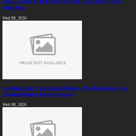
Ngọn Cơ Bida Bị Móp: Nguyên Nhân, Dấu Hiệu Và Cách
Khắc Phục
Wed 08, 2026
Học Bida Libre Tại Sài Gòn Billiards – Môi Trường Đào Tạo
Chuyên Nghiệp Cho Mọi Trình Độ
Wed 08, 2026