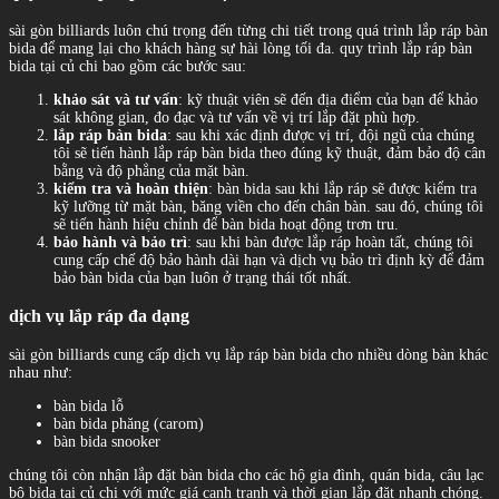
sài gòn billiards luôn chú trọng đến từng chi tiết trong quá trình lắp ráp bàn
bida để mang lại cho khách hàng sự hài lòng tối đa. quy trình lắp ráp bàn
bida tại củ chi bao gồm các bước sau:
khảo sát và tư vấn
: kỹ thuật viên sẽ đến địa điểm của bạn để khảo
sát không gian, đo đạc và tư vấn về vị trí lắp đặt phù hợp.
lắp ráp bàn bida
: sau khi xác định được vị trí, đội ngũ của chúng
tôi sẽ tiến hành lắp ráp bàn bida theo đúng kỹ thuật, đảm bảo độ cân
bằng và độ phẳng của mặt bàn.
kiểm tra và hoàn thiện
: bàn bida sau khi lắp ráp sẽ được kiểm tra
kỹ lưỡng từ mặt bàn, băng viền cho đến chân bàn. sau đó, chúng tôi
sẽ tiến hành hiệu chỉnh để bàn bida hoạt động trơn tru.
bảo hành và bảo trì
: sau khi bàn được lắp ráp hoàn tất, chúng tôi
cung cấp chế độ bảo hành dài hạn và dịch vụ bảo trì định kỳ để đảm
bảo bàn bida của bạn luôn ở trạng thái tốt nhất.
dịch vụ lắp ráp đa dạng
sài gòn billiards cung cấp dịch vụ lắp ráp bàn bida cho nhiều dòng bàn khác
nhau như:
bàn bida lỗ
bàn bida phăng (carom)
bàn bida snooker
chúng tôi còn nhận lắp đặt bàn bida cho các hộ gia đình, quán bida, câu lạc
bộ bida tại củ chi với mức giá cạnh tranh và thời gian lắp đặt nhanh chóng.