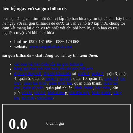
liên hệ ngay với sài gòn billiards
nếu bạn đang cần tìm một đơn vị lắp ráp bàn bida uy tín tại củ chi, hãy liên
hệ ngay với sài gòn billiards để được tư vấn và hỗ trợ kịp thời. chúng tôi
cam kết mang lại dịch vụ tốt nhất với chi phí hợp lý, giúp bạn có trải
nghiệm tuyệt vời khi chơi bida.
hotline
: 0907 131 696 - 0886 179 068
website
:
www.saigonbilliards.com
sài gòn billiards
– chất lượng tạo nên uy tín!
xem thêm:
các loại vải bàn bida của sài gòn billiards
bảng giá thay vải bàn bida của sài gòn billiards
dịch vụ thay vải
,
lắp ráp bàn bida
tại:
quận 1
,
quận 2
, quận 3, quận
4, quận 5, quận 6,
quận 7
,
quận 8
, quận 10, quận 11,
quận 12
,
thủ
Đức
,
quận tân bình
,
quận bình tân
, quận bình thạnh,
quận tân
phú
,
quận gò vấp
, quận phú nhuận,
bình chánh
,
hóc môn
, cần
giờ,
củ chi
,
nhà bè
,
bình dươn
g,
thủ dầu một
,
bình phước
,
vũng
tàu
,
trà vinh
,
vĩnh long
.
0.0
0 đánh giá