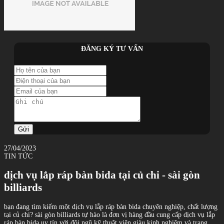
ĐĂNG KÝ TƯ VẤN
Gửi
27/04/2023
TIN TỨC
dịch vụ lắp ráp bàn bida tại củ chi - sài gòn
billiards
bạn đang tìm kiếm một dịch vụ lắp ráp bàn bida chuyên nghiệp, chất lượng
tại củ chi? sài gòn billiards tự hào là đơn vị hàng đầu cung cấp dịch vụ lắp
ráp bàn bida uy tín với đội ngũ kỹ thuật viên giàu kinh nghiệm và trang