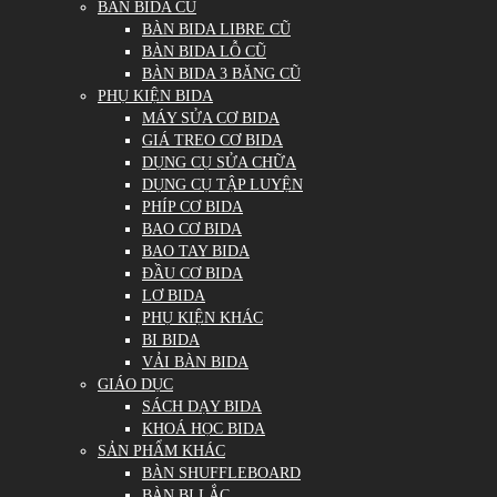
BÀN BIDA CŨ
BÀN BIDA LIBRE CŨ
BÀN BIDA LỖ CŨ
BÀN BIDA 3 BĂNG CŨ
PHỤ KIỆN BIDA
MÁY SỬA CƠ BIDA
GIÁ TREO CƠ BIDA
DỤNG CỤ SỬA CHỮA
DỤNG CỤ TẬP LUYỆN
PHÍP CƠ BIDA
BAO CƠ BIDA
BAO TAY BIDA
ĐẦU CƠ BIDA
LƠ BIDA
PHỤ KIỆN KHÁC
BI BIDA
VẢI BÀN BIDA
GIÁO DỤC
SÁCH DẠY BIDA
KHOÁ HỌC BIDA
SẢN PHẨM KHÁC
BÀN SHUFFLEBOARD
BÀN BI LẮC