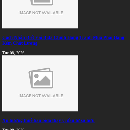
Cách Nhận Biết Vải Bida Chính Hãng Tránh Mua Phải Hàng
Kém Chất Lượng
Tue 08, 2026
Xu hướng thuê bàn bida thay vì đầu tư sở hữu