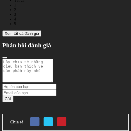
Tất cả
1
2
3
4
5
Xem tất cả đánh giá
Phản hồi đánh giá
Gửi
Chia sẻ