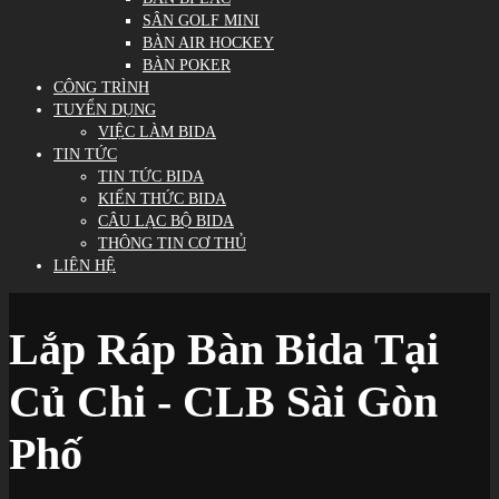
SÂN GOLF MINI
BÀN AIR HOCKEY
BÀN POKER
CÔNG TRÌNH
TUYỂN DỤNG
VIỆC LÀM BIDA
TIN TỨC
TIN TỨC BIDA
KIẾN THỨC BIDA
CÂU LẠC BỘ BIDA
THÔNG TIN CƠ THỦ
LIÊN HỆ
Lắp Ráp Bàn Bida Tại
Củ Chi - CLB Sài Gòn
Phố