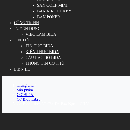
SÂN GOLF MINI
BÀN AIR HOCKEY
BÀN POKER
CÔNG TRÌNH
TUYỂN DỤNG
VIỆC LÀM BIDA
TIN TỨC
TIN TỨC BIDA
KIẾN THỨC BIDA
CÂU LẠC BỘ BIDA
THÔNG TIN CƠ THỦ
LIÊN HỆ
Trang chủ
/
Sản phẩm
/
CƠ BIDA
/
Cơ Bida Libre
/
Cơ Bida Libre/3C Cẩn Đá Bào Ngư – CH58