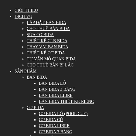
GIỚI THIỆU
DỊCH VỤ
LẮP ĐẶT BÀN BIDA
CHO THUÊ BÀN BIDA
SỬA CƠ BIDA
THIẾT KẾ CLB BIDA
THAY VẢI BÀN BIDA
THIẾT KẾ CƠ BIDA
TƯ VẤN MỞ QUÁN BIDA
CHO THUÊ BÀN BI LẮC
SẢN PHẨM
BÀN BIDA
BÀN BIDA LỖ
BÀN BIDA 3 BĂNG
BÀN BIDA LIBRE
BÀN BIDA THIẾT KẾ RIÊNG
CƠ BIDA
CƠ BIDA LỖ (POOL CUE)
CƠ BIDA CŨ
CƠ BIDA LIBRE
CƠ BIDA 3 BĂNG