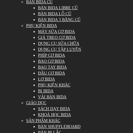
BÀN BIDA CŨ
BÀN BIDA LIBRE CŨ
BÀN BIDA LỖ CŨ
BÀN BIDA 3 BĂNG CŨ
PHỤ KIỆN BIDA
MÁY SỬA CƠ BIDA
GIÁ TREO CƠ BIDA
DỤNG CỤ SỬA CHỮA
DỤNG CỤ TẬP LUYỆN
PHÍP CƠ BIDA
BAO CƠ BIDA
BAO TAY BIDA
ĐẦU CƠ BIDA
LƠ BIDA
PHỤ KIỆN KHÁC
BI BIDA
VẢI BÀN BIDA
GIÁO DỤC
SÁCH DẠY BIDA
KHOÁ HỌC BIDA
SẢN PHẨM KHÁC
BÀN SHUFFLEBOARD
BÀN BI LẮC