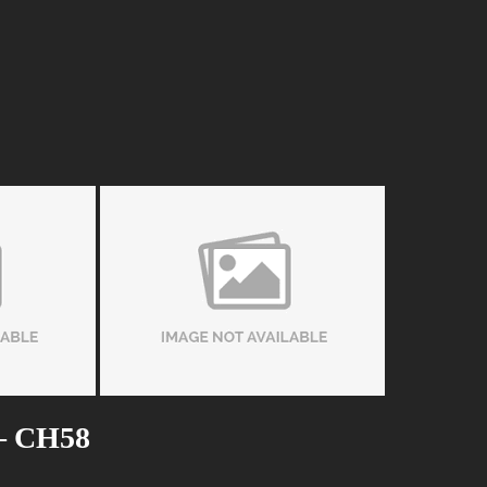
 – CH58