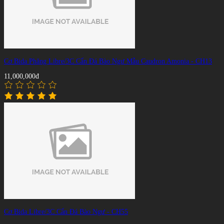
Cơ Bida Phăng Libre/3C Cẩn Đá Bào Ngư Mẫu Caudron Amonia - CH13
11,000,000đ
Cơ Bida Libre/3C Cẩn Đá Bào Ngư - CH55