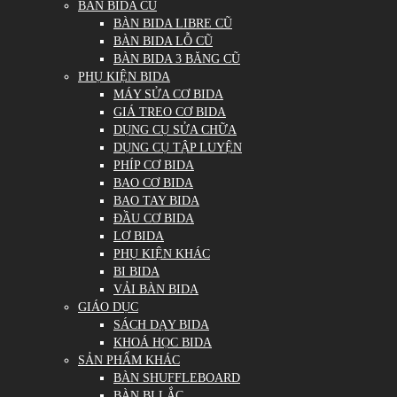
BÀN BIDA CŨ
BÀN BIDA LIBRE CŨ
BÀN BIDA LỖ CŨ
BÀN BIDA 3 BĂNG CŨ
PHỤ KIỆN BIDA
MÁY SỬA CƠ BIDA
GIÁ TREO CƠ BIDA
DỤNG CỤ SỬA CHỮA
DỤNG CỤ TẬP LUYỆN
PHÍP CƠ BIDA
BAO CƠ BIDA
BAO TAY BIDA
ĐẦU CƠ BIDA
LƠ BIDA
PHỤ KIỆN KHÁC
BI BIDA
VẢI BÀN BIDA
GIÁO DỤC
SÁCH DẠY BIDA
KHOÁ HỌC BIDA
SẢN PHẨM KHÁC
BÀN SHUFFLEBOARD
BÀN BI LẮC