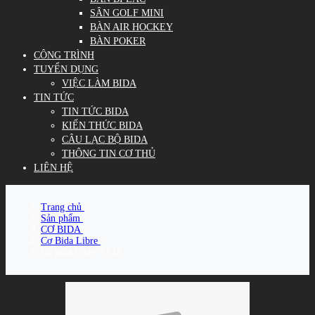
SÂN GOLF MINI
BÀN AIR HOCKEY
BÀN POKER
CÔNG TRÌNH
TUYỂN DỤNG
VIỆC LÀM BIDA
TIN TỨC
TIN TỨC BIDA
KIẾN THỨC BIDA
CÂU LẠC BỘ BIDA
THÔNG TIN CƠ THỦ
LIÊN HỆ
Trang chủ
/
Sản phẩm
/
CƠ BIDA
/
Cơ Bida Libre
/
Cơ bida Libre-TP18