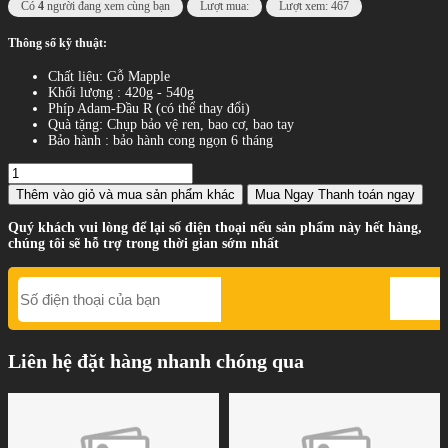
Có
4
người đang xem cùng bạn
Lượt mua:
Lượt xem: 467
Thông số kỹ thuật:
Chất liệu: Gỗ Mapple
Khối lượng : 420g - 540g
Phíp Adam-Đầu R (có thể thay đổi)
Quà tặng: Chụp bảo vệ ren, bao cơ, bao tay
Bảo hành : bảo hành cong ngọn 6 tháng
Thêm vào giỏ
và mua sản phẩm khác
Mua Ngay
Thanh toán ngay
Quý khách vui lòng để lại số điện thoại nếu sản phẩm này hết hàng,
chúng tôi sẽ hỗ trợ trong thời gian sớm nhất
Liên hệ đặt hàng nhanh chóng qua