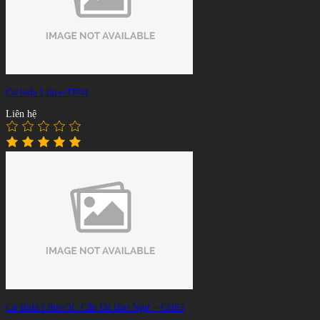
Cơ bida Libre-TP04
Liên hệ
Cơ Bida Libre/3C Cẩn Đá Bào Ngư – CH85