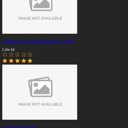
Cơ Bida Libre/3C Cẩn Đá Bào Ngư – CH91
Liên hệ
Cơ bida Libre-TP08