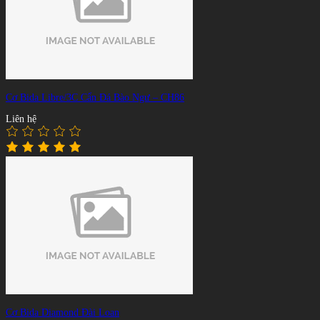
Cơ Bida Libre/3C Cẩn Đá Bào Ngư – CH86
Liên hệ
Cơ Bida Diamond Đài Loan