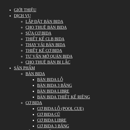
GIỚI THIỆU
DỊCH VỤ
LẮP ĐẶT BÀN BIDA
CHO THUÊ BÀN BIDA
SỬA CƠ BIDA
THIẾT KẾ CLB BIDA
THAY VẢI BÀN BIDA
THIẾT KẾ CƠ BIDA
TƯ VẤN MỞ QUÁN BIDA
CHO THUÊ BÀN BI LẮC
SẢN PHẨM
BÀN BIDA
BÀN BIDA LỖ
BÀN BIDA 3 BĂNG
BÀN BIDA LIBRE
BÀN BIDA THIẾT KẾ RIÊNG
CƠ BIDA
CƠ BIDA LỖ (POOL CUE)
CƠ BIDA CŨ
CƠ BIDA LIBRE
CƠ BIDA 3 BĂNG