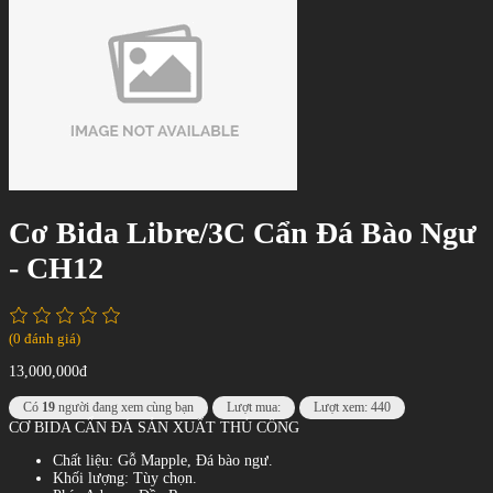
Cơ Bida Libre/3C Cẩn Đá Bào Ngư
- CH12
(0 đánh giá)
13,000,000đ
Có
19
người đang xem cùng bạn
Lượt mua:
Lượt xem: 440
CƠ BIDA CẨN ĐÁ SẢN XUẤT THỦ CÔNG
Chất liệu: Gỗ Mapple, Đá bào ngư.
Khối lượng: Tùy chọn.