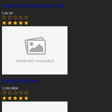
Cơ Bida Libre/3C Cẩn Đá Bào Ngư – CH80
Liên hệ
CƠ BIDA LIBRE - SK05
3,500,000đ