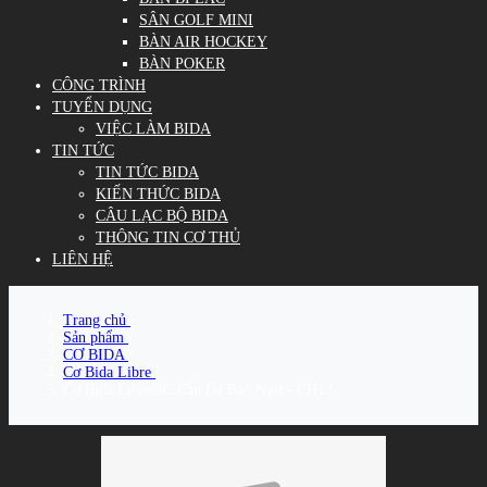
SÂN GOLF MINI
BÀN AIR HOCKEY
BÀN POKER
CÔNG TRÌNH
TUYỂN DỤNG
VIỆC LÀM BIDA
TIN TỨC
TIN TỨC BIDA
KIẾN THỨC BIDA
CÂU LẠC BỘ BIDA
THÔNG TIN CƠ THỦ
LIÊN HỆ
Trang chủ
/
Sản phẩm
/
CƠ BIDA
/
Cơ Bida Libre
/
Cơ Bida Libre/3C Cẩn Đá Bào Ngư - CH12