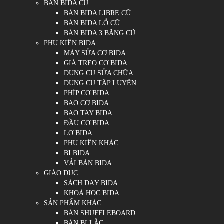
BÀN BIDA CŨ
BÀN BIDA LIBRE CŨ
BÀN BIDA LỖ CŨ
BÀN BIDA 3 BĂNG CŨ
PHỤ KIỆN BIDA
MÁY SỬA CƠ BIDA
GIÁ TREO CƠ BIDA
DỤNG CỤ SỬA CHỮA
DỤNG CỤ TẬP LUYỆN
PHÍP CƠ BIDA
BAO CƠ BIDA
BAO TAY BIDA
ĐẦU CƠ BIDA
LƠ BIDA
PHỤ KIỆN KHÁC
BI BIDA
VẢI BÀN BIDA
GIÁO DỤC
SÁCH DẠY BIDA
KHOÁ HỌC BIDA
SẢN PHẨM KHÁC
BÀN SHUFFLEBOARD
BÀN BI LẮC