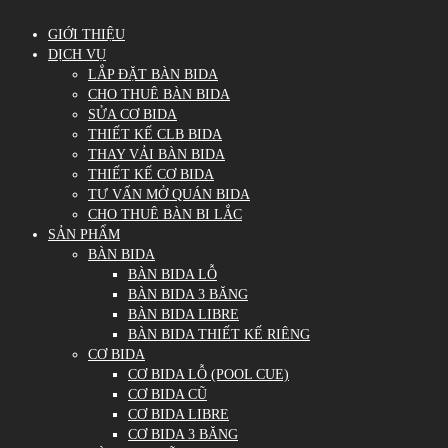
GIỚI THIỆU
DỊCH VỤ
LẮP ĐẶT BÀN BIDA
CHO THUÊ BÀN BIDA
SỬA CƠ BIDA
THIẾT KẾ CLB BIDA
THAY VẢI BÀN BIDA
THIẾT KẾ CƠ BIDA
TƯ VẤN MỞ QUÁN BIDA
CHO THUÊ BÀN BI LẮC
SẢN PHẨM
BÀN BIDA
BÀN BIDA LỖ
BÀN BIDA 3 BĂNG
BÀN BIDA LIBRE
BÀN BIDA THIẾT KẾ RIÊNG
CƠ BIDA
CƠ BIDA LỖ (POOL CUE)
CƠ BIDA CŨ
CƠ BIDA LIBRE
CƠ BIDA 3 BĂNG