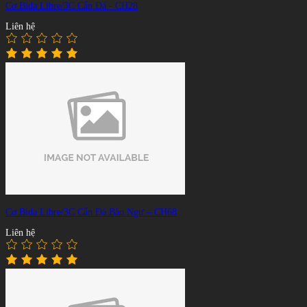
Cơ Bida Libre/3C Cẩn Đá - CH28
Liên hệ
Cơ Bida Libre/3C Cẩn Đá Bào Ngư – CH68
Liên hệ