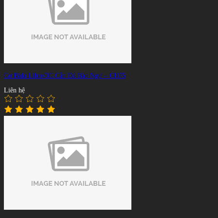
Cơ Bida Libre/3C Cẩn Đá Bào Ngư – CH75
Liên hệ