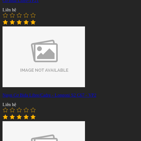
Cơ bida Libre-TP21
Liên hệ
Ngọn Cơ Bida Libre/Cadre - Longoni S2 C67 - VP2
Liên hệ