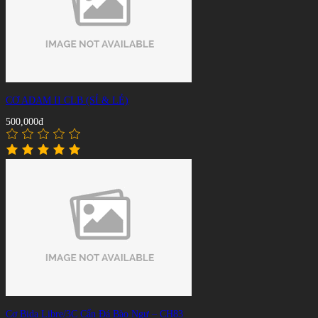
CƠ ADAM II CLB (SỈ & LẺ)
500,000đ
Cơ Bida Libre/3C Cẩn Đá Bào Ngư – CH83