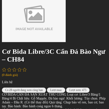
Cơ Bida Libre/3C Cẩn Đá Bào Ngư
– CH84
(0 đánh giá)
Liên hệ
Có
23
người đang xem cùng bạn
Lượt mua:
Lượt xem: 475
CƠ BIDA CẨN ĐÁ SẢN XUẤT THỦ CÔNG Loại cơ: Libre/3 Băng/1
Băng/4 Bi Chất liệu: Gỗ Mapple, Đá bào ngư. Khối lượng: Tùy chọn. Phíp
Adam – Đầu R. (Có thể thay đổi) Quà tặng: Chụp bảo vệ ren, bao cơ, bao
tay. Bảo hành: Bảo hành cong ngọn 6 tháng.