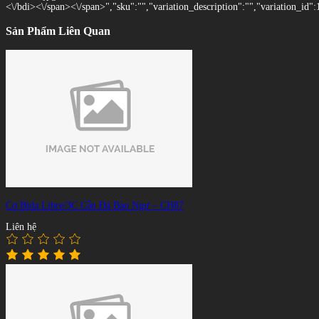
<\/bdi><\/span><\/span>","sku":"","variation_description":"","variation_id":
Sản Phẩm Liên Quan
Cơ Bida Libre/3C Cẩn Đá Bào Ngư – CH87
Liên hệ