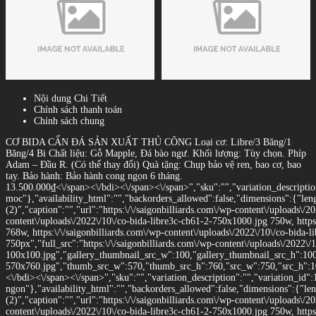
Nội dung Chi Tiết
Chính sách thanh toán
Chính sách chung
CƠ BIDA CẨN ĐÁ SẢN XUẤT THỦ CÔNG Loại cơ: Libre/3 Băng/1
Băng/4 Bi Chất liệu: Gỗ Mapple, Đá bào ngư. Khối lượng: Tùy chọn. Phíp
Adam – Đầu R. (Có thể thay đổi) Quà tặng: Chụp bảo vệ ren, bao cơ, bao
tay. Bảo hành: Bảo hành cong ngọn 6 tháng.
13.500.000
₫<\/span><\/bdi><\/span><\/span>","sku":"","variation_description
moc"},"availability_html":"","backorders_allowed":false,"dimensions":{"len
(2)","caption":"","url":"https:\/\/saigonbilliards.com\/wp-content\/uploads\/2
content\/uploads\/2022\/10\/co-bida-libre3c-ch61-2-750x1000.jpg 750w, https
768w, https:\/\/saigonbilliards.com\/wp-content\/uploads\/2022\/10\/co-bida
750px","full_src":"https:\/\/saigonbilliards.com\/wp-content\/uploads\/2022\/
100x100.jpg","gallery_thumbnail_src_w":100,"gallery_thumbnail_src_h":100,"
570x760.jpg","thumb_src_w":570,"thumb_src_h":760,"src_w":750,"src_h":1000}
<\/bdi><\/span><\/span>","sku":"","variation_description":"","variation_id":
ngon"},"availability_html":"","backorders_allowed":false,"dimensions":{"le
(2)","caption":"","url":"https:\/\/saigonbilliards.com\/wp-content\/uploads\/2
content\/uploads\/2022\/10\/co-bida-libre3c-ch61-2-750x1000.jpg 750w, https