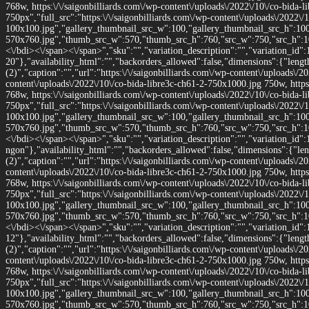
768w, https:\/\/saigonbilliards.com\/wp-content\/uploads\/2022\/10\/co-bida
750px","full_src":"https:\/\/saigonbilliards.com\/wp-content\/uploads\/2022\/
100x100.jpg","gallery_thumbnail_src_w":100,"gallery_thumbnail_src_h":100,"
570x760.jpg","thumb_src_w":570,"thumb_src_h":760,"src_w":750,"src_h":1000}
<\/bdi><\/span><\/span>","sku":"","variation_description":"","variation_id":
20"},"availability_html":"","backorders_allowed":false,"dimensions":{"leng
(2)","caption":"","url":"https:\/\/saigonbilliards.com\/wp-content\/uploads\/2
content\/uploads\/2022\/10\/co-bida-libre3c-ch61-2-750x1000.jpg 750w, https
768w, https:\/\/saigonbilliards.com\/wp-content\/uploads\/2022\/10\/co-bida
750px","full_src":"https:\/\/saigonbilliards.com\/wp-content\/uploads\/2022\/
100x100.jpg","gallery_thumbnail_src_w":100,"gallery_thumbnail_src_h":100,"
570x760.jpg","thumb_src_w":570,"thumb_src_h":760,"src_w":750,"src_h":1000}
<\/bdi><\/span><\/span>","sku":"","variation_description":"","variation_id":
ngon"},"availability_html":"","backorders_allowed":false,"dimensions":{"le
(2)","caption":"","url":"https:\/\/saigonbilliards.com\/wp-content\/uploads\/2
content\/uploads\/2022\/10\/co-bida-libre3c-ch61-2-750x1000.jpg 750w, https
768w, https:\/\/saigonbilliards.com\/wp-content\/uploads\/2022\/10\/co-bida
750px","full_src":"https:\/\/saigonbilliards.com\/wp-content\/uploads\/2022\/
100x100.jpg","gallery_thumbnail_src_w":100,"gallery_thumbnail_src_h":100,"
570x760.jpg","thumb_src_w":570,"thumb_src_h":760,"src_w":750,"src_h":1000}
<\/bdi><\/span><\/span>","sku":"","variation_description":"","variation_id":
12"},"availability_html":"","backorders_allowed":false,"dimensions":{"leng
(2)","caption":"","url":"https:\/\/saigonbilliards.com\/wp-content\/uploads\/2
content\/uploads\/2022\/10\/co-bida-libre3c-ch61-2-750x1000.jpg 750w, https
768w, https:\/\/saigonbilliards.com\/wp-content\/uploads\/2022\/10\/co-bida
750px","full_src":"https:\/\/saigonbilliards.com\/wp-content\/uploads\/2022\/
100x100.jpg","gallery_thumbnail_src_w":100,"gallery_thumbnail_src_h":100,"
570x760.jpg","thumb_src_w":570,"thumb_src_h":760,"src_w":750,"src_h":1000}