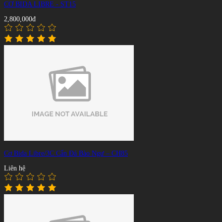
CƠ BIDA LIBRE - ST15
2,800,000đ
Cơ Bida Libre/3C Cẩn Đá Bào Ngư – CH85
Liên hệ