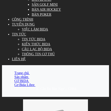
SÂN GOLF MINI
BÀN AIR HOCKEY
BÀN POKER
CÔNG TRÌNH
TUYỂN DỤNG
VIỆC LÀM BIDA
TIN TỨC
TIN TỨC BIDA
KIẾN THỨC BIDA
CÂU LẠC BỘ BIDA
THÔNG TIN CƠ THỦ
LIÊN HỆ
Trang chủ
/
Sản phẩm
/
CƠ BIDA
/
Cơ Bida Libre
/
Cơ Bida Libre/3C Cẩn Đá Bào Ngư – CH84