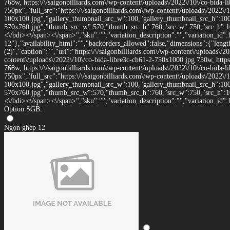
768w, https:\/\/saigonbilliards.com\/wp-content\/uploads\/2022\/10\/co-bida
750px","full_src":"https:\/\/saigonbilliards.com\/wp-content\/uploads\/2022\/
100x100.jpg","gallery_thumbnail_src_w":100,"gallery_thumbnail_src_h":100,"
570x760.jpg","thumb_src_w":570,"thumb_src_h":760,"src_w":750,"src_h":1000}
<\/bdi><\/span><\/span>","sku":"","variation_description":"","variation_id":
12"},"availability_html":"","backorders_allowed":false,"dimensions":{"leng
(2)","caption":"","url":"https:\/\/saigonbilliards.com\/wp-content\/uploads\/2
content\/uploads\/2022\/10\/co-bida-libre3c-ch61-2-750x1000.jpg 750w, https
768w, https:\/\/saigonbilliards.com\/wp-content\/uploads\/2022\/10\/co-bida
750px","full_src":"https:\/\/saigonbilliards.com\/wp-content\/uploads\/2022\/
100x100.jpg","gallery_thumbnail_src_w":100,"gallery_thumbnail_src_h":100,"
570x760.jpg","thumb_src_w":570,"thumb_src_h":760,"src_w":750,"src_h":1000}
<\/bdi><\/span><\/span>","sku":"","variation_description":"","variation_id":
Option SGB:
Ngọn ghép 12