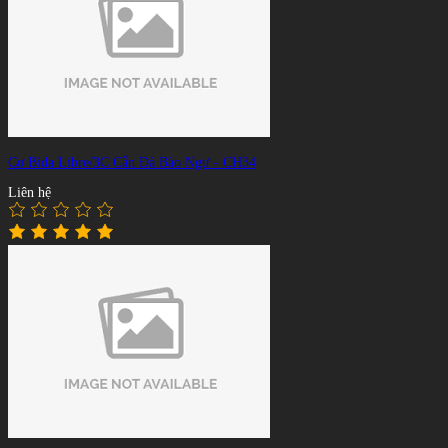
Cơ Bida Libre/3C Cẩn Đá Bào Ngư - CH34
Liên hệ