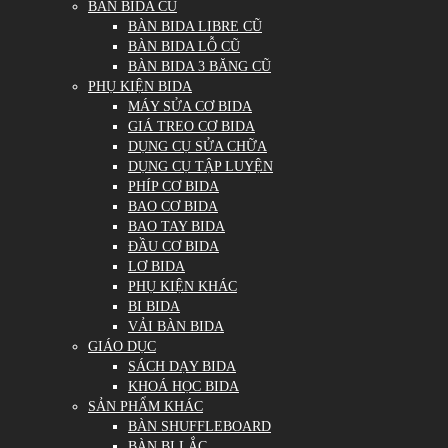
BÀN BIDA CŨ
BÀN BIDA LIBRE CŨ
BÀN BIDA LỖ CŨ
BÀN BIDA 3 BĂNG CŨ
PHỤ KIỆN BIDA
MÁY SỬA CƠ BIDA
GIÁ TREO CƠ BIDA
DỤNG CỤ SỬA CHỮA
DỤNG CỤ TẬP LUYỆN
PHÍP CƠ BIDA
BAO CƠ BIDA
BAO TAY BIDA
ĐẦU CƠ BIDA
LƠ BIDA
PHỤ KIỆN KHÁC
BI BIDA
VẢI BÀN BIDA
GIÁO DỤC
SÁCH DẠY BIDA
KHOÁ HỌC BIDA
SẢN PHẨM KHÁC
BÀN SHUFFLEBOARD
BÀN BI LẮC