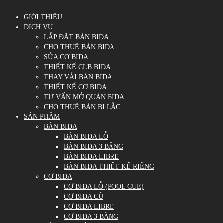
GIỚI THIỆU
DỊCH VỤ
LẮP ĐẶT BÀN BIDA
CHO THUÊ BÀN BIDA
SỬA CƠ BIDA
THIẾT KẾ CLB BIDA
THAY VẢI BÀN BIDA
THIẾT KẾ CƠ BIDA
TƯ VẤN MỞ QUÁN BIDA
CHO THUÊ BÀN BI LẮC
SẢN PHẨM
BÀN BIDA
BÀN BIDA LỖ
BÀN BIDA 3 BĂNG
BÀN BIDA LIBRE
BÀN BIDA THIẾT KẾ RIÊNG
CƠ BIDA
CƠ BIDA LỖ (POOL CUE)
CƠ BIDA CŨ
CƠ BIDA LIBRE
CƠ BIDA 3 BĂNG