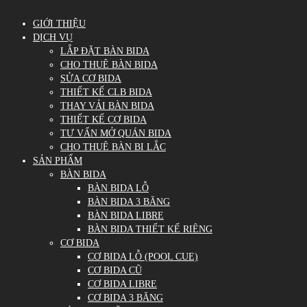
GIỚI THIỆU
DỊCH VỤ
LẮP ĐẶT BÀN BIDA
CHO THUÊ BÀN BIDA
SỬA CƠ BIDA
THIẾT KẾ CLB BIDA
THAY VẢI BÀN BIDA
THIẾT KẾ CƠ BIDA
TƯ VẤN MỞ QUÁN BIDA
CHO THUÊ BÀN BI LẮC
SẢN PHẨM
BÀN BIDA
BÀN BIDA LỖ
BÀN BIDA 3 BĂNG
BÀN BIDA LIBRE
BÀN BIDA THIẾT KẾ RIÊNG
CƠ BIDA
CƠ BIDA LỖ (POOL CUE)
CƠ BIDA CŨ
CƠ BIDA LIBRE
CƠ BIDA 3 BĂNG