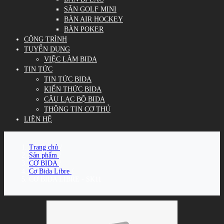
SÂN GOLF MINI
BÀN AIR HOCKEY
BÀN POKER
CÔNG TRÌNH
TUYỂN DỤNG
VIỆC LÀM BIDA
TIN TỨC
TIN TỨC BIDA
KIẾN THỨC BIDA
CÂU LẠC BỘ BIDA
THÔNG TIN CƠ THỦ
LIÊN HỆ
Trang chủ
/
Sản phẩm
/
CƠ BIDA
/
Cơ Bida Libre
/
CƠ BIDA LIBRE - SK11