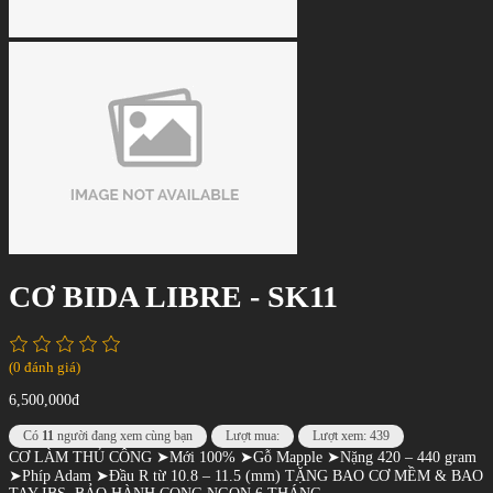
CƠ BIDA LIBRE - SK11
(0 đánh giá)
6,500,000đ
Có
11
người đang xem cùng bạn
Lượt mua:
Lượt xem: 439
CƠ LÀM THỦ CÔNG ➤Mới 100% ➤Gỗ Mapple ➤Nặng 420 – 440 gram
➤Phíp Adam ➤Đầu R từ 10.8 – 11.5 (mm) TẶNG BAO CƠ MỀM & BAO