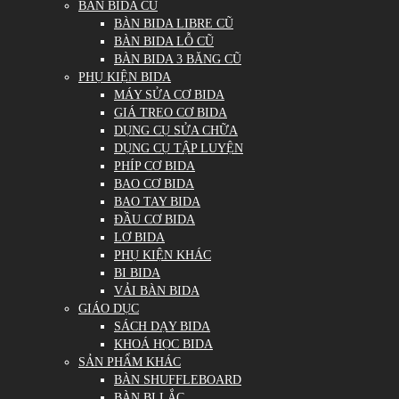
BÀN BIDA CŨ
BÀN BIDA LIBRE CŨ
BÀN BIDA LỖ CŨ
BÀN BIDA 3 BĂNG CŨ
PHỤ KIỆN BIDA
MÁY SỬA CƠ BIDA
GIÁ TREO CƠ BIDA
DỤNG CỤ SỬA CHỮA
DỤNG CỤ TẬP LUYỆN
PHÍP CƠ BIDA
BAO CƠ BIDA
BAO TAY BIDA
ĐẦU CƠ BIDA
LƠ BIDA
PHỤ KIỆN KHÁC
BI BIDA
VẢI BÀN BIDA
GIÁO DỤC
SÁCH DẠY BIDA
KHOÁ HỌC BIDA
SẢN PHẨM KHÁC
BÀN SHUFFLEBOARD
BÀN BI LẮC