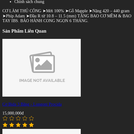
Chính sách chung
CƠ LÀM THỦ CÔNG ➤Mới 100% ➤Gỗ Mapple ➤Nặng 420 – 440 gram
➤Phíp Adam ➤Đầu R từ 10.8 – 11.5 (mm) TẶNG BAO CƠ MỀM & BAO
TAY IBS. BẢO HÀNH CONG NGỌN 6 THÁNG.
Sản Phẩm Liên Quan
Cơ Bida 3 Băng - Longoni Procida
15,000,000đ