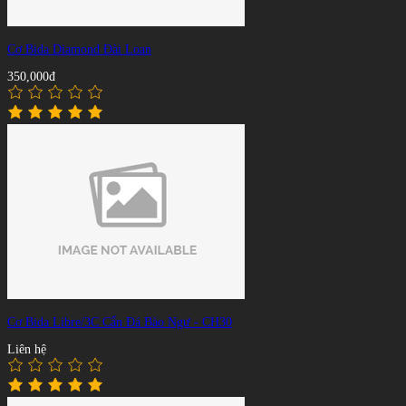
Cơ Bida Diamond Đài Loan
350,000đ
Cơ Bida Libre/3C Cẩn Đá Bào Ngư - CH30
Liên hệ