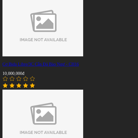
Cơ Bida Libre/3C Cẩn Đá Bào Ngư - CH16
10,000,000đ