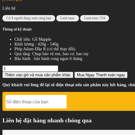
Liên hệ
Có
1
người đang xem cùng bạn
Lượt mua:
Lượt xem: 534
Thông số kỹ thuật:
Chất liệu: Gỗ Mapple
Khối lượng : 420g - 540g
Phíp Adam-Đầu R (có thể thay đổi)
Quà tặng: Chụp bảo vệ ren, bao cơ, bao tay
Bảo hành : bảo hành cong ngọn 6 tháng
Thêm vào giỏ
và mua sản phẩm khác
Mua Ngay
Thanh toán ngay
Quý khách vui lòng để lại số điện thoại nếu sản phẩm này hết hàng, chú
Liên hệ đặt hàng nhanh chóng qua