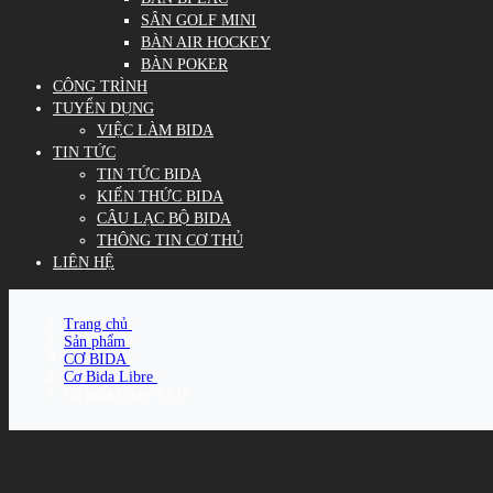
SÂN GOLF MINI
BÀN AIR HOCKEY
BÀN POKER
CÔNG TRÌNH
TUYỂN DỤNG
VIỆC LÀM BIDA
TIN TỨC
TIN TỨC BIDA
KIẾN THỨC BIDA
CÂU LẠC BỘ BIDA
THÔNG TIN CƠ THỦ
LIÊN HỆ
Trang chủ
/
Sản phẩm
/
CƠ BIDA
/
Cơ Bida Libre
/
Cơ bida Libre-TP17