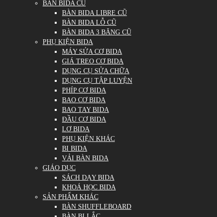
BÀN BIDA CŨ
BÀN BIDA LIBRE CŨ
BÀN BIDA LỖ CŨ
BÀN BIDA 3 BĂNG CŨ
PHỤ KIỆN BIDA
MÁY SỬA CƠ BIDA
GIÁ TREO CƠ BIDA
DỤNG CỤ SỬA CHỮA
DỤNG CỤ TẬP LUYỆN
PHÍP CƠ BIDA
BAO CƠ BIDA
BAO TAY BIDA
ĐẦU CƠ BIDA
LƠ BIDA
PHỤ KIỆN KHÁC
BI BIDA
VẢI BÀN BIDA
GIÁO DỤC
SÁCH DẠY BIDA
KHOÁ HỌC BIDA
SẢN PHẨM KHÁC
BÀN SHUFFLEBOARD
BÀN BI LẮC