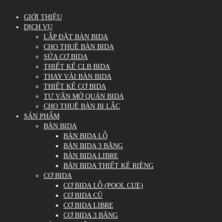
GIỚI THIỆU
DỊCH VỤ
LẮP ĐẶT BÀN BIDA
CHO THUÊ BÀN BIDA
SỬA CƠ BIDA
THIẾT KẾ CLB BIDA
THAY VẢI BÀN BIDA
THIẾT KẾ CƠ BIDA
TƯ VẤN MỞ QUÁN BIDA
CHO THUÊ BÀN BI LẮC
SẢN PHẨM
BÀN BIDA
BÀN BIDA LỖ
BÀN BIDA 3 BĂNG
BÀN BIDA LIBRE
BÀN BIDA THIẾT KẾ RIÊNG
CƠ BIDA
CƠ BIDA LỖ (POOL CUE)
CƠ BIDA CŨ
CƠ BIDA LIBRE
CƠ BIDA 3 BĂNG